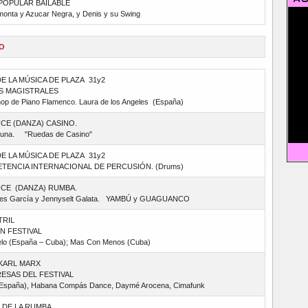
POPULAR BAILABLE
monta y Azucar Negra, y Denis y su Swing
O
E LA MÚSICA DE PLAZA 31y2
S MAGISTRALES
p de Piano Flamenco. Laura de los Angeles (España)
UCE (DANZA) CASINO.
Luna. "Ruedas de Casino"
DE LA MÚSICA DE PLAZA 31y2
TENCIA INTERNACIONAL DE PERCUSIÓN. (Drums)
UCE (DANZA) RUMBA.
es García y Jennyselt Galata. YAMBÚ y GUAGUANCO
TRIL
N FESTIVAL
lo (España – Cuba); Mas Con Menos (Cuba)
 KARL MARX
ESAS DEL FESTIVAL
(España), Habana Compás Dance, Daymé Arocena, Cimafunk
 DE LA RUMBA