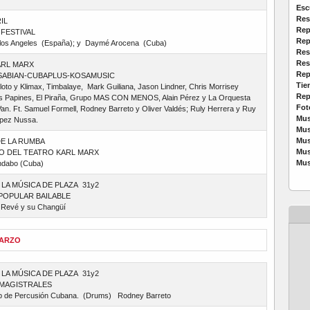
Esc
Res
IL
Rep
 FESTIVAL
Rep
 los Angeles (España); y Daymé Arocena (Cuba)
Res
Res
KARL MARX
Rep
SABIAN-CUBAPLUS-KOSAMUSIC
Tie
iloto y Klimax, Timbalaye, Mark Guiliana, Jason Lindner, Chris Morrisey
Rep
s Papines, El Piraña, Grupo MAS CON MENOS, Alain Pérez y La Orquesta
Fot
an. Ft. Samuel Formell, Rodney Barreto y Oliver Valdés; Ruly Herrera y Ruy
Mus
ópez Nussa.
Mus
Mus
E LA RUMBA
Mus
 DEL TEATRO KARL MARX
Mus
ndabo (Cuba)
 LA MÚSICA DE PLAZA 31y2
POPULAR BAILABLE
 Revé y su Changüí
MARZO
 LA MÚSICA DE PLAZA 31y2
MAGISTRALES
 de Percusión Cubana. (Drums) Rodney Barreto