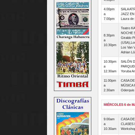
4.00pm
SALA ATR
a
JAZZ EN
7.00pm
Laura de
Teatro 
NOCHE 
8.30pm
Giraldo P
a
(USA),Lo
10.30pm
Los Van V
Adrian L
10.30pm
SALÓN D
a
PARQUEO
12.30am
Yoruba A
11.00pm
CASA DE
a
MÚSICA 
2.30am
Oderquis
MIÉRCOLES 6 de 
9.00am
CASA DE
a
CLASES 
10.30am
Workshop