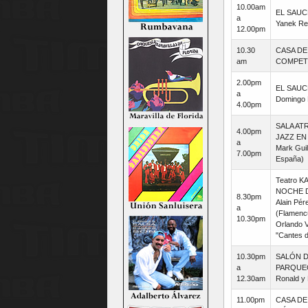
10.00am
EL SAUC
a
Yanek Rev
12.00pm
10.30
CASA DE
am
COMPETE
2.00pm
EL SAUC
a
Domingo 
4.00pm
SALA ATR
4.00pm
JAZZ EN
a
Mark Guil
7.00pm
España)
Teatro 
NOCHE D
8.30pm
Alain Pér
a
(Flamenc
10.30pm
Orlando V
"Cantes d
10.30pm
SALÓN D
a
PARQUEO
12.30am
Ronald y
11.00pm
CASA DE