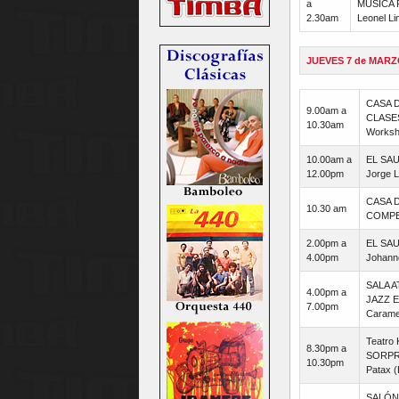
a
MÚSICA 
2.30am
Leonel Li
JUEVES 7 de MARZ
CASA D
9.00am a
CLASE
10.30am
Worksho
10.00am a
EL SA
12.00pm
Jorge 
CASA 
10.30 am
COMPE
2.00pm a
EL SA
4.00pm
Johann
SALA A
4.00pm a
JAZZ E
7.00pm
Carame
Teatro
8.30pm a
SORPR
10.30pm
Patax 
SALÓN