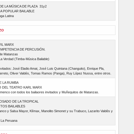
DE LA MÚSICA DE PLAZA 31y2
A POPULAR BAILABLE
ga Latina
ZO
ARL MARX
OMPETENCIA DE PERCUSIÓN.
de Matanzas
La Verdad (Timba-Música Bailable)
vitados: José Eladio Amat, José Luis Quintana (Changuito), Enrique Pla,
rreto, Oliver Valdés, Tomas Ramos (Panga), Ruy López Nussa, entre otros.
E LA RUMBA
 DEL TEATRO KARL MARX
amenco con todos los bailaores invitados y Muñequitos de Matanzas.
OSADO DE LA TROPICAL
TOS BAILABLES
nco y Salsa Mayor, Klímax, Manolito Simonet y su Trabuco, Lazarito Valdés y
a La Peruana