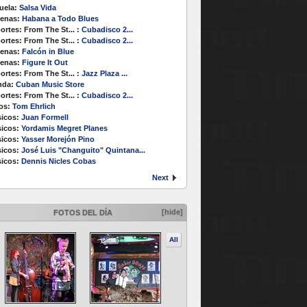
uela:
Salsa Vida
enas:
Habana a Todo Blues
ortes:
From The St...
:
Cubadisco 2...
ortes:
From The St...
:
Cubadisco 2...
enas:
Falcón in Blue
enas:
Figure It Out
ortes:
From The St...
:
Jazz Plaza ...
nda:
Cuban Music Store
ortes:
From The St...
:
Cubadisco 2...
os:
Tom Ehrlich
icos:
Juan Formell
icos:
Yordamis Megret Planes
icos:
Yasser Morejón Pino
icos:
José Luis "Changuito" Quintana...
icos:
Dennis Nicles Cobas
Next
[hide]
FOTOS DEL DÍA
All