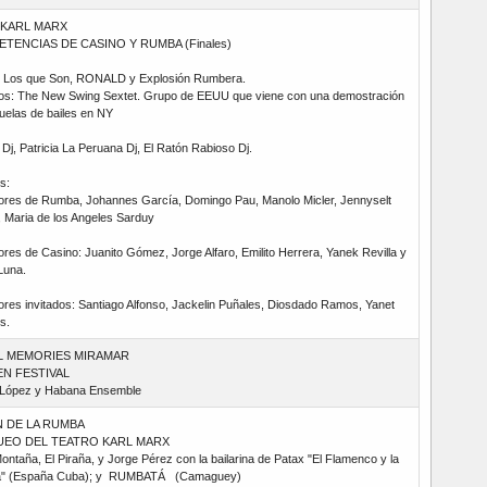
o KARL MARX
TENCIAS DE CASINO Y RUMBA (Finales)
 Los que Son, RONALD y Explosión Rumbera.
dos: The New Swing Sextet. Grupo de EEUU que viene con una demostración
uelas de bailes en NY
j, Patricia La Peruana Dj, El Ratón Rabioso Dj.
s:
ores de Rumba, Johannes García, Domingo Pau, Manolo Micler, Jennyselt
, Maria de los Angeles Sarduy
res de Casino: Juanito Gómez, Jorge Alfaro, Emilito Herrera, Yanek Revilla y
Luna.
ores invitados: Santiago Alfonso, Jackelin Puñales, Diosdado Ramos, Yanet
s.
L MEMORIES MIRAMAR
EN FESTIVAL
López y Habana Ensemble
 DE LA RUMBA
EO DEL TEATRO KARL MARX
ntaña, El Piraña, y Jorge Pérez con la bailarina de Patax "El Flamenco y la
" (España Cuba); y RUMBATÁ (Camaguey)