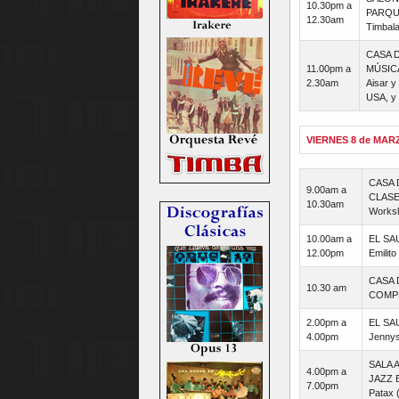
10.30pm a
PARQU
12.30am
Timbala
CASA 
11.00pm a
MÚSIC
2.30am
Aisar y
USA, y 
VIERNES 8 de MAR
CASA 
9.00am a
CLASE
10.30am
Worksh
10.00am a
EL SA
12.00pm
Emilit
CASA 
10.30 am
COMPE
2.00pm a
EL SA
4.00pm
Jennys
SALA 
4.00pm a
JAZZ 
7.00pm
Patax 