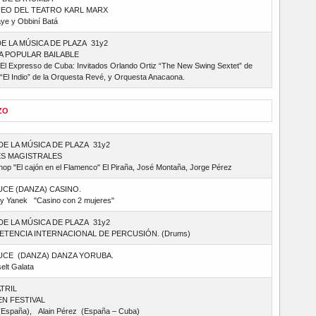
EO DEL TEATRO KARL MARX
ye y Obbiní Batá
DE LA MÚSICA DE PLAZA 31y2
A POPULAR BAILABLE
 El Expresso de Cuba: Invitados Orlando Ortiz “The New Swing Sextet” de
“El Indio” de la Orquesta Revé, y Orquesta Anacaona.
ZO
DE LA MÚSICA DE PLAZA 31y2
S MAGISTRALES
op "El cajón en el Flamenco" El Piraña, José Montaña, Jorge Pérez
UCE (DANZA) CASINO.
o y Yanek "Casino con 2 mujeres"
DE LA MÚSICA DE PLAZA 31y2
TENCIA INTERNACIONAL DE PERCUSIÓN. (Drums)
UCE (DANZA) DANZA YORUBA.
elt Galata
ATRIL
EN FESTIVAL
(España), Alain Pérez (España – Cuba)