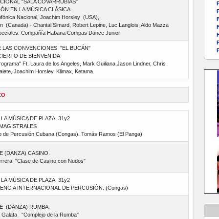
CIONAL "SALA COVARRUBIAS"
F
ÓN EN LA MÚSICA CLÁSICA.
F
fónica Nacional, Joachim Horsley (USA),
F
 (Canada) - Chantal Simard, Robert Lepine, Luc Langlois, Aldo Mazza
F
speciales: Compañía Habana Compas Dance Junior
F
F
E LAS CONVENCIONES "EL BUCÁN"
F
IERTO DE BIENVENIDA
rograma" Ft. Laura de los Angeles, Mark Guiliana,Jason Lindner, Chris
alete, Joachim Horsley, Klimax, Ketama.
ZO
 LA MÚSICA DE PLAZA 31y2
MAGISTRALES
 de Percusión Cubana (Congas). Tomás Ramos (El Panga)
E (DANZA) CASINO.
errera "Clase de Casino con Nudos"
 LA MÚSICA DE PLAZA 31y2
NCIA INTERNACIONAL DE PERCUSIÓN. (Congas)
CE (DANZA) RUMBA.
t Galata "Complejo de la Rumba"