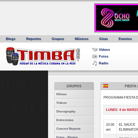
Blogs
Reportes
Grupos
Músicos
Giras
Eventos
Videos
Fotos
Radio
GRUPOS
FIESTA
Klímax
PROGRAMA FIESTA D
Videos
LUNES 4 de MARZ
Discography
Entrevistas
10.00
EL SAUCE
Concert Reports
am
ELIMINATO
Fotos - Photos