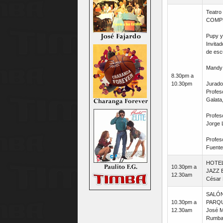
Teatr
COMPE
Pupy y
Invita
de esc
Mandy D
8.30pm a
10.30pm
Jurado
Profes
Galata
Profeso
Jorge 
Profes
Fuente
HOTE
10.30pm a
JAZZ 
12.30am
César 
SALÓN
10.30pm a
PARQU
12.30am
José Mo
Rumba