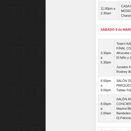
CASA 
11.00pm a
MÚSIC
2.30am
Charan
SÁBADO 9 de MAR
Teatro K
FINAL C
3.30pm
Afrocuba 
a
El Niño y 
5.30pm
Jurados in
Rodney Ba
6.00pm
SALÓN D
a
PARQUEO
9.00pm
Tablao Fl
SALÓN R
8.00pm
CONCIER
a
Maykel Bla
2.00am
Bamboleo
Dj Patrici