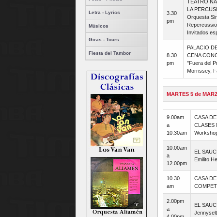
TEATRO NA
LA PERCUSI
Letra - Lyrics
3.30
Orquesta Sin
pm
Repercussion
Músicos
Invitados e
Giras - Tours
PALACIO D
Fiesta del Tambor
8.30
CENA CONC
pm
"Fuera del P
Morrissey, F
MARTES 5 de MAR
9.00am
CASA DE
a
CLASES 
10.30am
Workshop
10.00am
EL SAUC
a
Emilito H
12.00pm
10.30
CASA DE
am
COMPETE
2.00pm
EL SAU
a
Jennysel
4.00pm