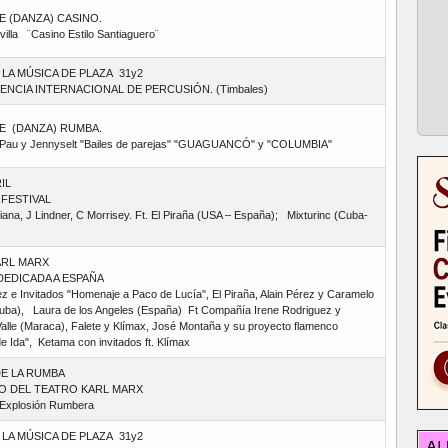
E (DANZA) CASINO.
illa ¨Casino Estilo Santiaguero¨
 LA MÚSICA DE PLAZA 31y2
NCIA INTERNACIONAL DE PERCUSIÓN. (Timbales)
E (DANZA) RUMBA.
Pau y Jennyselt "Bailes de parejas" "GUAGUANCÓ" y "COLUMBIA"
IL
 FESTIVAL
iana, J Lindner, C Morrisey. Ft. El Piraña (USA – España); Mixturinc (Cuba-
KARL MARX
EDICADA A ESPAÑA
ez e Invitados "Homenaje a Paco de Lucía", El Piraña, Alain Pérez y Caramelo
uba), Laura de los Angeles (España) Ft Compañía Irene Rodriguez y
alle (Maraca), Falete y Klímax, José Montaña y su proyecto flamenco
e Ida", Ketama con invitados ft. Klímax
E LA RUMBA
 DEL TEATRO KARL MARX
 Explosión Rumbera
 LA MÚSICA DE PLAZA 31y2