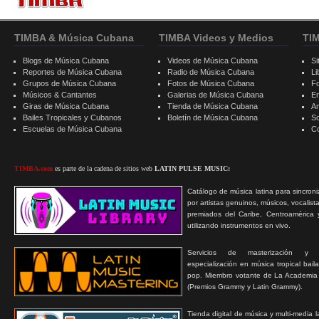
TIMBA & Música Cubana
TIMBA Videos y Medios
TI
Blogs de Música Cubana
Videos de Música Cubana
Si
Reportes de Música Cubana
Radio de Música Cubana
Li
Grupos de Música Cubana
Fotos de Música Cubana
F
Músicos & Cantantes
Galerias de Música Cubana
E
Giras de Música Cubana
Tienda de Música Cubana
A
Bailes Tropicales y Cubanos
Boletín de Música Cubana
S
Escuelas de Música Cubana
C
TIMBA.com
es parte de la cadena de sitios web
LATIN PULSE MUSIC:
Catálogo de música latina para sincroni
por artistas genuinos, músicos, vocalist
premiados del Caribe, Centroamérica 
utilizando instrumentos en vivo.
Servicios de masterización y
especialización en música tropical bail
pop. Miembro votante de La Academia
(Premios Grammy y Latin Grammy).
Tienda digital de música y multi-media 