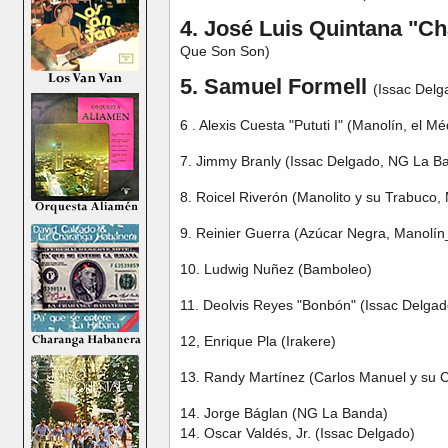
4. José Luis Quintana "C
Que Son Son)
5. Samuel Formell
(Issac Delg
6 . Alexis Cuesta "Pututi I" (Manolín, el M
7. Jimmy Branly (Issac Delgado, NG La
8. Roicel Riverón (Manolito y su Trabuc
9. Reinier Guerra (Azúcar Negra, Manolín
10. Ludwig Nuñez (Bamboleo)
11. Deolvis Reyes "Bonbón" (Issac Delga
12, Enrique Pla (Irakere)
13. Randy Martínez (Carlos Manuel y su C
14. Jorge Báglan (NG La Banda)
14. Oscar Valdés, Jr. (Issac Delgado)