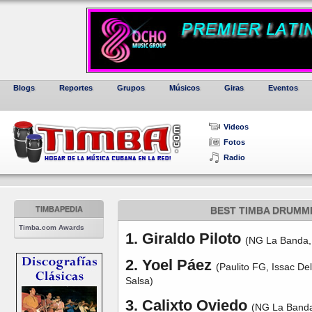
Blogs
Reportes
Grupos
Músicos
Giras
Eventos
Videos
Fotos
Radio
TIMBAPEDIA
BEST TIMBA DRUMME
Timba.com Awards
1. Giraldo Piloto
(NG La Banda, 
2. Yoel Páez
(Paulito FG, Issac De
Salsa)
3. Calixto Oviedo
(NG La Band