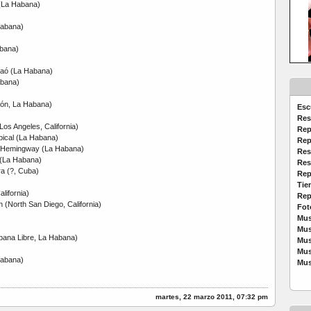
(La Habana)
Habana)
bana)
naó (La Habana)
abana)
cón, La Habana)
Esc
Res
s Angeles, California)
Rep
pical (La Habana)
Rep
a Hemingway (La Habana)
Res
 (La Habana)
Res
ra (?, Cuba)
Rep
Tie
lifornia)
Rep
 (North San Diego, California)
Fot
Mus
Mus
bana Libre, La Habana)
Mus
Mus
Habana)
Mus
martes, 22 marzo 2011, 07:32 pm