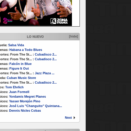
[hide]
LO NUEVO
uela:
Salsa Vida
enas:
Habana a Todo Blues
ortes:
From The St...
:
Cubadisco 2...
ortes:
From The St...
:
Cubadisco 2...
enas:
Falcón in Blue
enas:
Figure It Out
ortes:
From The St...
:
Jazz Plaza ...
nda:
Cuban Music Store
ortes:
From The St...
:
Cubadisco 2...
os:
Tom Ehrlich
icos:
Juan Formell
icos:
Yordamis Megret Planes
icos:
Yasser Morejón Pino
icos:
José Luis "Changuito" Quintana...
icos:
Dennis Nicles Cobas
Next