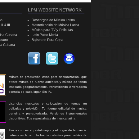
LPM WEBSITE NETWORK
ba
Descargas de Música Latina
II & III
Masterización de Música Latina
e
Música para TV y Películas
sica Cubana
Latin Pulse Media
alsero
Bajista de Pura Cepa
ica Cubana
Música de producción latina para sincronización, que
ofrece música de fuente auténtica y música de fondo
inspirada geográficamente, transmitiendo la verdadera
esencia de cada lugar. Sin IA.
Licencias musicales y colocación de temas en
peliculas y televisión. Tu fuente editorial de música
genuina y pre-autorizada. Versiones instrumentales
disponibles. Tus especialistas de música latina.
Timba.com es el portal mayor y el hogar de la múscia
cubana en la red. Tu fuente definitiva para perfiles de