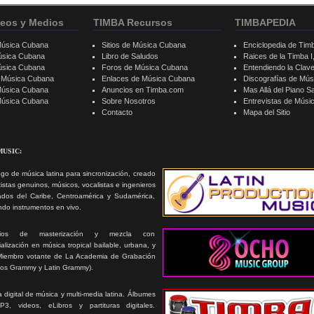
eos y Medios
TIMBA Recursos
TIMBAPEDIA
Música Cubana
Sitios de Música Cubana
Enciclopedia de Tim
úsica Cubana
Libro de Saludos
Raices de la Timba I, 
úsica Cubana
Foros de Música Cubana
Entendiendo la Clav
e Música Cubana
Enlaces de Música Cubana
Discografías de Mú
Música Cubana
Anuncios en Timba.com
Mas Allá del Piano S
 Música Cubana
Sobre Nosotros
Entrevistas de Mús
Contacto
Mapa del Sitio
MUSIC:
go de música latina para sincronización, creado
tistas genuinos, músicos, vocalistas e ingenieros
ados del Caribe, Centroamérica y Sudamérica,
ando instrumentos en vivo.
icios de masterización y mezcla con
alización en música tropical bailable, urbana, y
Miembro votante de La Academia de Grabación
ios Grammy y Latin Grammy).
 digital de música y multi-media latina. Álbumes
3, videos, eLibros y partituras digitales.