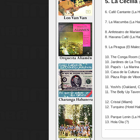
5. La Cecilia
6. Café Cantante (La 
7. La Macumba (La Ha
8. Anfeteatro de Maria
8. Havana Café (La H
9. La Piragua (El Male
10. The Conga Room (Lo
10. Jardines de La Tro
10. Papa's - La Marin
10. Casa de la Cultura
10. Plaza Rojo de Vibo
11. Yoshi's (Oakland, Ca
11. The Belly Up Tavern
12. Cristal (Miami)
12. Turquino (Hotel Ha
13. Parque Lenin (La 
13. Hola Ola (?)