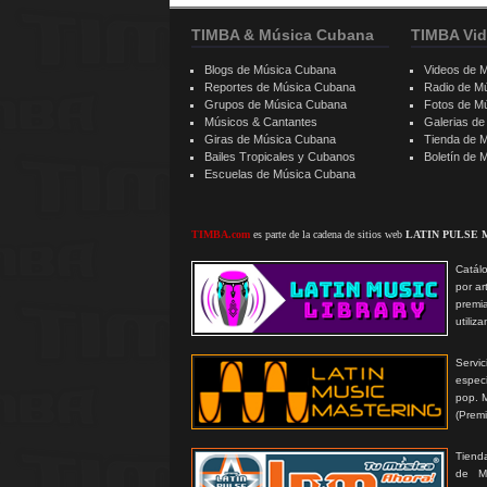
TIMBA & Música Cubana
TIMBA Vid
Blogs de Música Cubana
Videos de 
Reportes de Música Cubana
Radio de M
Grupos de Música Cubana
Fotos de M
Músicos & Cantantes
Galerias d
Giras de Música Cubana
Tienda de 
Bailes Tropicales y Cubanos
Boletín de
Escuelas de Música Cubana
TIMBA.com
es parte de la cadena de sitios web
LATIN PULSE 
Catálo
por ar
premi
utiliz
Serv
especi
pop. 
(Prem
Tienda
de MP