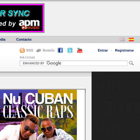
dia
Contacto
RSS
Boletín
Entrar
·
Registrarse
POR CIUDAD