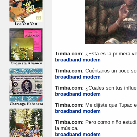
Timba.com:
¿Esta es la primera v
broadband
modem
Timba.com:
Cuéntanos un poco sobr
broadband
modem
Timba.com:
¿Cuales son tus influe
broadband
modem
Timba.com:
Me dijiste que Tupac er
broadband
modem
Timba.com:
Pero como niño estudia
la música.
broadband
modem