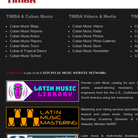
TIMBA & Cuban Music
TIMBA Videos & Media
TI
Cuban Music Blogs
Cuban Music Videos
C
Cuban Music Reports
Cuban Music Radio
C
Cuban Music Artists
Cuban Music Photos
C
Cuban Music Players
Cuban Music Photo Galleries
C
Cuban Music Tours
Cuban Music Store
Ad
Cuban & Tropical Dance
Cuban Music Newsletter
A
Cuban Music School
C
TIMBA.com
is part of the
LATIN PULSE MUSIC WEBSITE NETWORK:
Premier Latin Music catalog for sync c
artists, award-winning musicians, 
engineers from the the U.S., Caribbean
South America using live instruments.
Mastering and mixing services specializ
tropical and urban music. Voting 
Recording Academy (Grammy & L
Awards). Member NARIP.
Latin music & multi-media downloa