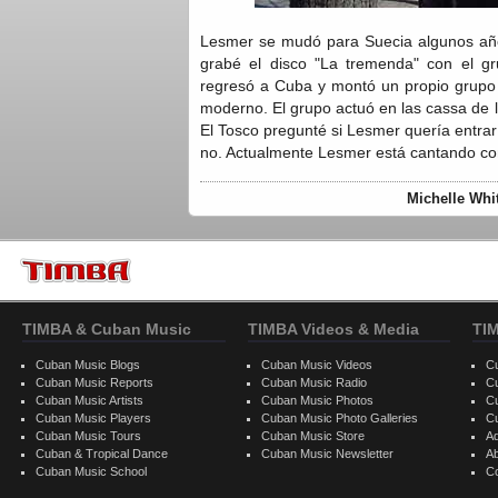
Lesmer se mudó para Suecia algunos año
grabé el disco "La tremenda" con el 
regresó a Cuba y montó un propio grupo 
moderno. El grupo actuó en las cassa de
El Tosco pregunté si Lesmer quería entra
no. Actualmente Lesmer está cantando co
Michelle Whi
TIMBA & Cuban Music
TIMBA Videos & Media
TI
Cuban Music Blogs
Cuban Music Videos
C
Cuban Music Reports
Cuban Music Radio
C
Cuban Music Artists
Cuban Music Photos
C
Cuban Music Players
Cuban Music Photo Galleries
C
Cuban Music Tours
Cuban Music Store
Ad
Cuban & Tropical Dance
Cuban Music Newsletter
A
Cuban Music School
C