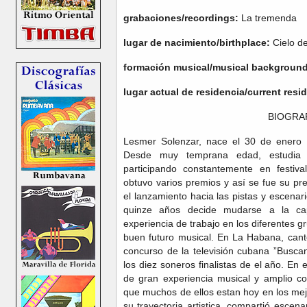
grabaciones/recordings:
La tremenda
lugar de nacimiento/birthplace:
Cielo d
formación musical/musical background
lugar actual de residencia/current res
BIOGRA
Lesmer Solenzar, nace el 30 de enero 
Desde muy temprana edad, estudia 
participando constantemente en festiv
obtuvo varios premios y así se fue su pr
el lanzamiento hacia las pistas y escenar
quinze años decide mudarse a la ca
experiencia de trabajo en los diferentes g
buen futuro musical. En La Habana, cant
concurso de la televisión cubana ”Busca
los diez soneros finalistas de el año. En
de gran experiencia musical y amplio co
que muchos de ellos estan hoy en los mejo
su trayectoria artistica, compartió esce