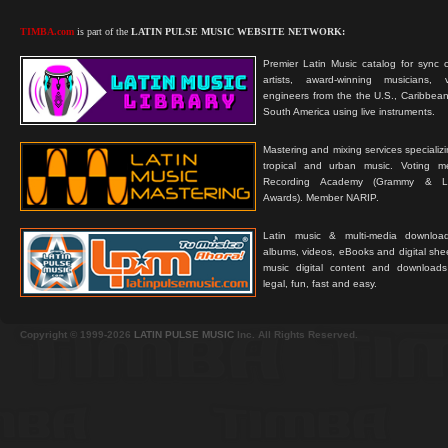
TIMBA.com
is part of the
LATIN PULSE MUSIC WEBSITE NETWORK:
Premier Latin Music catalog for sync c
artists, award-winning musicians, 
engineers from the the U.S., Caribbean
South America using live instruments.
Mastering and mixing services specializ
tropical and urban music. Voting 
Recording Academy (Grammy & L
Awards). Member NARIP.
Latin music & multi-media downloa
albums, videos, eBooks and digital shee
music digital content and downloa
legal, fun, fast and easy.
Copyright © 1999-2026
LATIN PULSE MUSIC
Inc. All Rights Reserved.