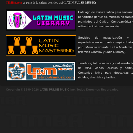
TIMBA.com
es parte de la cadena de sitios web
LATIN PULSE MUSIC:
Catálogo de música latina para sincroni
por artistas genuinos, músicos, vocalist
premiados del Caribe, Centroamérica 
utilizando instrumentos en vivo.
Servicios de masterización y
especialización en música tropical bail
pop. Miembro votante de La Academia
(Premios Grammy y Latin Grammy).
Tienda digital de música y multi-media 
de MP3, videos, eLibros y partitur
Contenido latino para descargas 1
rápidas, divertidas y fáciles.
Copyright © 1999-2026
LATIN PULSE MUSIC
Inc. Todos Derechos Reservados.