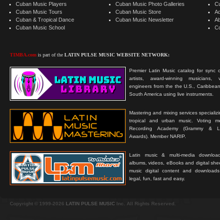
Cuban Music Players
Cuban Music Photo Galleries
C
Cuban Music Tours
Cuban Music Store
Ad
Cuban & Tropical Dance
Cuban Music Newsletter
A
Cuban Music School
C
TIMBA.com
is part of the
LATIN PULSE MUSIC WEBSITE NETWORK:
Premier Latin Music catalog for sync c
artists, award-winning musicians, 
engineers from the the U.S., Caribbean
South America using live instruments.
Mastering and mixing services specializ
tropical and urban music. Voting 
Recording Academy (Grammy & L
Awards). Member NARIP.
Latin music & multi-media downloa
albums, videos, eBooks and digital shee
music digital content and downloa
legal, fun, fast and easy.
Copyright © 1999-2026
LATIN PULSE MUSIC
Inc. All Rights Reserved.