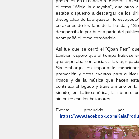
presentes en el concierto. Hicieron un es
el tema “Afloja la guayaba”, que puso a
estaba dispuesto a descargar de los últ
discográfica de la orquesta. Te escapaste
corazones de los fans de la banda y “S
desapercibida por buena parte del públic
acompañó el tema coreándolo.
Así fue que se cerró el “Qban Fest” que 
también esperó que el tiempo hubiese s
que esperaba con ansias a las agrupacio
Sin embargo, es importante menciona
promoción y estos eventos para cultivar
ritmos y de la música que hacen esta
continuar el legado y transformarlo en l
siendo, en Latinoamérica, la número u
sintonice con los bailadores.
Evento producido por K
=
https://www.facebook.com/KalaProdu