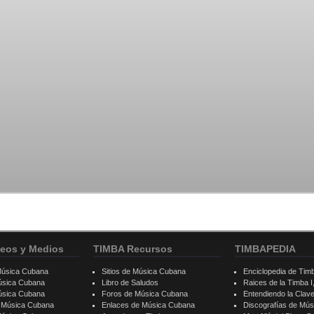
eos y Medios
TIMBA Recursos
TIMBAPEDIA
Música Cubana
Sitios de Música Cubana
Enciclopedia de Tim
úsica Cubana
Libro de Saludos
Raices de la Timba I, 
úsica Cubana
Foros de Música Cubana
Entendiendo la Clav
e Música Cubana
Enlaces de Música Cubana
Discografías de Mú