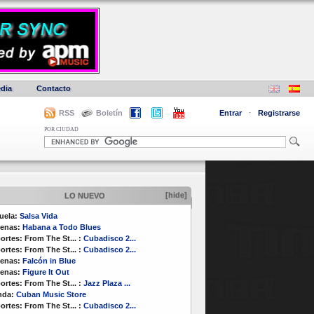
dia
Contacto
RSS
Boletín
Entrar
·
Registrarse
POR CIUDAD
[hide]
LO NUEVO
uela:
Salsa Vida
enas:
Habana a Todo Blues
ortes:
From The St...
:
Cubadisco 2...
ortes:
From The St...
:
Cubadisco 2...
enas:
Falcón in Blue
enas:
Figure It Out
ortes:
From The St...
:
Jazz Plaza ...
nda:
Cuban Music Store
ortes:
From The St...
:
Cubadisco 2...