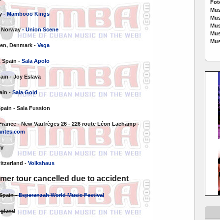
Fot
Mus
y -
Mambooo Kings
Mus
Mus
, Norway
- Union Scene
Mus
Mus
en, Denmark -
Vega
, Spain -
Sala Apolo
ain - Joy Eslava
ain -
Sala Gold
Spain - Sala Fussion
 France - New Vaufrèges 26 - 226 route Léon Lachamp -
antes.com
ly
itzerland -
Volkshaus
er tour cancelled due to accident
Spain -
Esperanzah World Music Festival
ngland