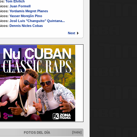
os:
Tom Ehrlich
icos:
Juan Formell
icos:
Yordamis Megret Planes
icos:
Yasser Morejón Pino
icos:
José Luis "Changuito" Quintana...
icos:
Dennis Nicles Cobas
Next
[hide]
FOTOS DEL DÍA