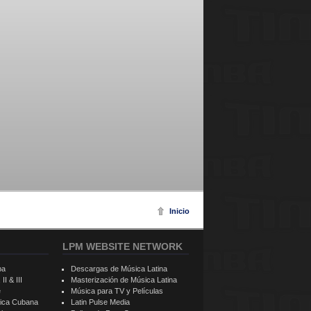
Inicio
LPM WEBSITE NETWORK
ba
Descargas de Música Latina
II & III
Masterización de Música Latina
e
Música para TV y Películas
sica Cubana
Latin Pulse Media