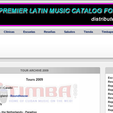
Clinicas
Escuelas
Reseñas
Saludos
Tienda
Timbape
TOUR ARCHIVE 2009
Esc
Tours 2009
Res
Rep
y - Caraibi
Rep
Res
ngland
- Roundhouse
Res
Rep
ly
Tie
Rep
 the Netherlands - Paradiso