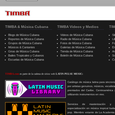
TIMBA & Música Cubana
TIMBA Videos y Medios
TI
Blogs de Música Cubana
Videos de Música Cubana
Si
Reportes de Música Cubana
Radio de Música Cubana
Li
Grupos de Música Cubana
Fotos de Música Cubana
F
Músicos & Cantantes
Galerias de Música Cubana
E
Giras de Música Cubana
Tienda de Música Cubana
A
Bailes Tropicales y Cubanos
Boletín de Música Cubana
S
Escuelas de Música Cubana
C
TIMBA.com
es parte de la cadena de sitios web
LATIN PULSE MUSIC:
Catálogo de música latina para sincroni
por artistas genuinos, músicos, vocalist
premiados del Caribe, Centroamérica 
utilizando instrumentos en vivo.
Servicios de masterización y
especialización en música tropical bail
pop. Miembro votante de La Academia