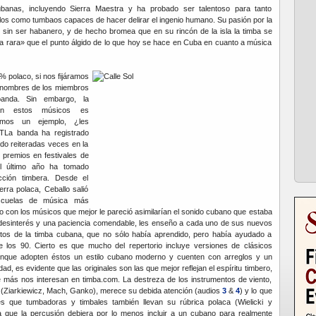
anas, incluyendo Sierra Maestra y ha probado ser talentoso para tanto
os como tumbaos capaces de hacer delirar el ingenio humano. Su pasión por la
 sin ser habanero, y de hecho bromea que en su rincón de la isla la timba se
 rara» que el punto álgido de lo que hoy se hace en Cuba en cuanto a música
 polaco, si nos fijáramos
 nombres de los miembros
anda. Sin embargo, la
an estos músicos es
emos un ejemplo, ¿les
 TLa banda ha registrado
do reiteradas veces en la
 premios en festivales de
el último año ha tomado
ección timbera. Desde el
erra polaca, Ceballo salió
scuelas de música más
 con los músicos que mejor le pareció asimilarían el sonido cubano que estaba
 desinterés y una paciencia comendable, les enseño a cada uno de sus nuevos
os de la timba cubana, que no sólo había aprendido, pero había ayudado a
e los 90. Cierto es que mucho del repertorio incluye versiones de clásicos
unque adopten éstos un estilo cubano moderno y cuenten con arreglos y un
dad, es evidente que las originales son las que mejor reflejan el espíritu timbero,
ue más nos interesan en timba.com. La destreza de los instrumentos de viento,
 (Ziarkiewicz, Mach, Ganko), merece su debida atención (audios
3
&
4
) y lo que
 que tumbadoras y timbales también llevan su rúbrica polaca (Wielicki y
 que la percusión debiera por lo menos incluir a un cubano para realmente