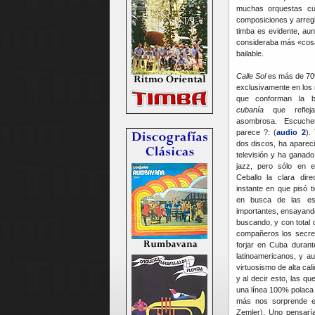
muchas orquestas cub
composiciones y arregl
timba es evidente, aun
consideraba más «cosa
bailable.
Calle Sol
es más de 70%
exclusivamente en los
que conforman la b
cubanía
que reflej
asombrosa. Escuch
parece ?: (
audio 2
).
dos discos, ha apareci
televisión y ha ganado
jazz, pero sólo en 
Ceballo la clara dir
instante en que pisó ti
en busca de las e
importantes, ensayando
buscando, y con total
compañeros los secret
forjar en Cuba durant
latinoamericanos, y a
virtuosismo de alta cali
y al decir esto, las q
una línea 100% polaca
más nos sorprende es
Zemler). Uno pensaría