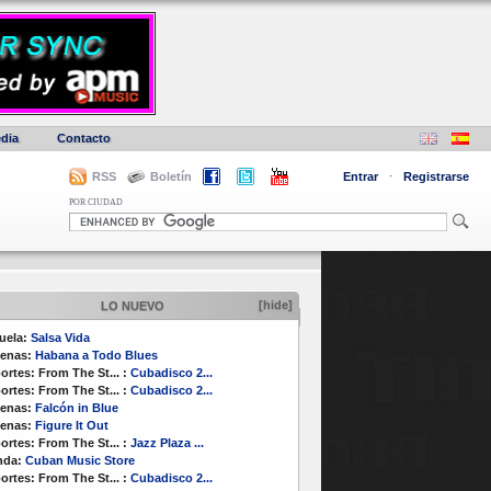
dia
Contacto
RSS
Boletín
Entrar
·
Registrarse
POR CIUDAD
[hide]
LO NUEVO
uela:
Salsa Vida
enas:
Habana a Todo Blues
ortes:
From The St...
:
Cubadisco 2...
ortes:
From The St...
:
Cubadisco 2...
enas:
Falcón in Blue
enas:
Figure It Out
ortes:
From The St...
:
Jazz Plaza ...
nda:
Cuban Music Store
ortes:
From The St...
:
Cubadisco 2...