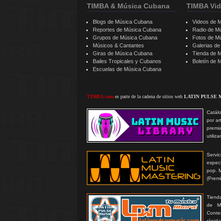
TIMBA & Música Cubana
TIMBA Vid
Blogs de Música Cubana
Videos de 
Reportes de Música Cubana
Radio de M
Grupos de Música Cubana
Fotos de M
Músicos & Cantantes
Galerias d
Giras de Música Cubana
Tienda de 
Bailes Tropicales y Cubanos
Boletín de
Escuelas de Música Cubana
TIMBA.com
es parte de la cadena de sitios web
LATIN PULSE 
Catálo
por ar
premi
utiliz
Serv
especi
pop. 
(Prem
Tienda
de MP
Conte
rápida