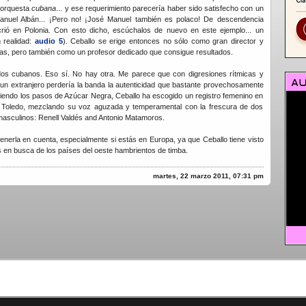
 orquesta
cubana
... y ese requerimiento parecería haber sido satisfecho con un
uel Albán... ¡Pero no! ¡José Manuel también es polaco! De descendencia
rió en Polonia. Con esto dicho, escúchalos de nuevo en este ejemplo... un
 realidad:
audio 5
). Ceballo se erige entonces no sólo como gran director y
las, pero también como un profesor dedicado que consigue resultados.
dos cubanos. Eso sí. No hay otra. Me parece que con digresiones rítmicas y
un extranjero perdería la banda la autenticidad que bastante provechosamente
uiendo los pasos de Azúcar Negra, Ceballo ha escogido un registro femenino en
s Toledo, mezclando su voz aguzada y temperamental con la frescura de dos
masculinos: Renell Valdés and Antonio Matamoros.
enerla en cuenta, especialmente si estás en Europa, ya que Ceballo tiene visto
 en busca de los países del oeste hambrientos de timba.
martes, 22 marzo 2011, 07:31 pm