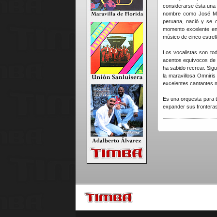
considerarse ésta una
nombre como José Man
peruana, nació y se c
momento excelente en
músico de cinco estrel
Los vocalistas son to
acentos equívocos de 
ha sabido recrear. Sig
la maravillosa Omniri
excelentes cantantes 
Es una orquesta para t
expander sus fronteras