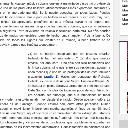
Fot
amente, la «salsa», música cubana que en la mayoría de casos no proviene de
Mus
 uno de los productos bailabes latinoamericanos más exportados, familiares y
Mus
en en el mercado mundial. Se lo puede escuchar en todos lados. Puedes
Mus
ada fin de semana. Hasta podrías bailarlo en restoranes. Y eso está muy bien.
Mus
 timba? Se aprovecha poquísimo de esta música, salvo si se espera con
Mus
ible que lleguen los meses de gira de las bandas cubanas, que como sabemos
 regulares. Pero si vivieras en Polonia la situación sería otra. No sólo podrías
us derivados comerciales, pero de hecho, timba también. Y de la buena. De
ble, de todos los lugares que existen en el mundo, la brisa timbera se ha
sovia y parece que llegó para quedarse...
¿Quién se hubiera imaginado que los polacos estarían
bailando timba... el año entero...? Es algo que suscita
envidia, por supuesto. Y no sólo han sido bendecidos con
la timba cubana, sino que entre sus residentes, acogen a
nada menos que uno de los protagonistas de esta fabulosa
grabación: (
audio 1
). Hablo, por supuesto, de Reinaldo
Ceballo, ex-pianista de Azúcar Negra. Fue en 2000 que Rei
se hallaba en plena Varsovia, armando un conjunto llamado
Calle Sol, con la idea de tocar un poco de
jazz latino
. No
era secreto, sin embargo, que sus intenciones de tocar
a y moderna estuvieran ahí muy desde el principio. Desde que se mudó a La
ballo es de Santiago – donde estudió con, entre otras personas, Rubén
eguir el movimiento timbero con mucha atención. A fines de los 90, logró
tel de Azúcar Negra, aquél que registró el maravilloso demo «Vengo de Estreno»
omprié como vocalista principal, que incluyó además dos temas que hasta hay
os oficialmente y versiones de otros clásicos que posiblemente excedan en
ncuentran en los lanzamientos comerciales. Ceballo también ha colaborado con