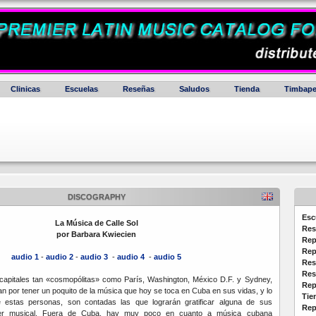
Clinicas
Escuelas
Reseñas
Saludos
Tienda
Timbape
DISCOGRAPHY
Esc
La Música de Calle Sol
Res
por Barbara Kwiecien
Rep
Rep
audio 1
-
audio 2
-
audio 3
-
audio 4
-
audio 5
Res
Res
 capitales tan «cosmopólitas» como París, Washington, México D.F. y Sydney,
Rep
an por tener un poquito de la música que hoy se toca en Cuba en sus vidas, y lo
Tie
 estas personas, son contadas las que lograrán gratificar alguna de sus
Rep
cer musical. Fuera de Cuba, hay muy poco en cuanto a música cubana