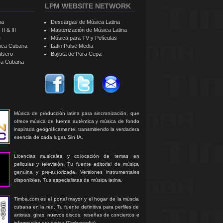
LPM WEBSITE NETWORK
ba
Descargas de Música Latina
II & III
Masterización de Música Latina
e
Música para TV y Películas
sica Cubana
Latin Pulse Media
alsero
Bajista de Pura Cepa
ica Cubana
Música de producción latina para sincronización, que
ofrece música de fuente auténtica y música de fondo
inspirada geográficamente, transmitiendo la verdadera
esencia de cada lugar. Sin IA.
Licencias musicales y colocación de temas en
peliculas y televisión. Tu fuente editorial de música
genuina y pre-autorizada. Versiones instrumentales
disponibles. Tus especialistas de música latina.
Timba.com es el portal mayor y el hogar de la múscia
cubana en la red. Tu fuente definitiva para perfiles de
artistas, giras, nuevos discos, reseñas de conciertos e
información educativa (Timbapedia).