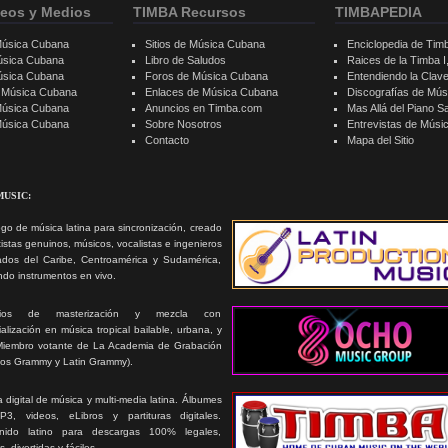
eos y Medios
TIMBA Recursos
TIMBAPEDIA
Música Cubana
Sitios de Música Cubana
Enciclopedia de Tim
úsica Cubana
Libro de Saludos
Raices de la Timba I, 
úsica Cubana
Foros de Música Cubana
Entendiendo la Clav
e Música Cubana
Enlaces de Música Cubana
Discografías de Mú
Música Cubana
Anuncios en Timba.com
Mas Allá del Piano S
 Música Cubana
Sobre Nosotros
Entrevistas de Mús
Contacto
Mapa del Sitio
MUSIC:
go de música latina para sincronización, creado
tistas genuinos, músicos, vocalistas e ingenieros
ados del Caribe, Centroamérica y Sudamérica,
ando instrumentos en vivo.
icios de masterización y mezcla con
alización en música tropical bailable, urbana, y
Miembro votante de La Academia de Grabación
ios Grammy y Latin Grammy).
 digital de música y multi-media latina. Álbumes
3, videos, eLibros y partituras digitales.
nido latino para descargas 100% legales,
s, divertidas y fáciles.