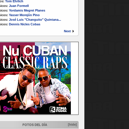
os:
Tom Ehrlich
icos:
Juan Formell
icos:
Yordamis Megret Planes
icos:
Yasser Morejón Pino
icos:
José Luis "Changuito" Quintana...
icos:
Dennis Nicles Cobas
Next
[hide]
FOTOS DEL DÍA