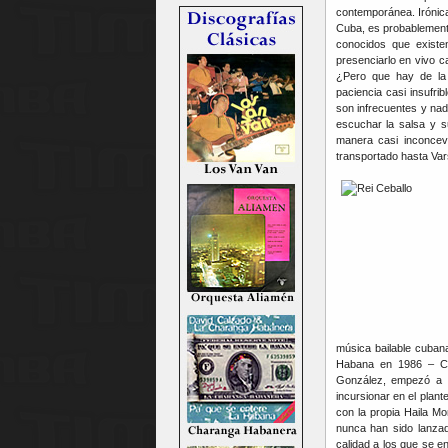
contemporánea. Irónic
Cuba, es probablemente
conocidos que exist
presenciarlo en vivo c
¿Pero que hay de la
paciencia casi insufr
son infrecuentes y nada
escuchar la salsa y s
manera casi inconcevi
transportado hasta Var
música bailable cuban
Habana en 1986 – Ce
González, empezó a s
incursionar en el plan
con la propia Haila M
nunca han sido lanzad
calidad a los que se e