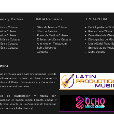
eos y Medios
TIMBA Recursos
TIMBAPEDIA
Música Cubana
Sitios de Música Cubana
Enciclopedia de Tim
úsica Cubana
Libro de Saludos
Raices de la Timba I, 
úsica Cubana
Foros de Música Cubana
Entendiendo la Clav
e Música Cubana
Enlaces de Música Cubana
Discografías de Mú
Música Cubana
Anuncios en Timba.com
Mas Allá del Piano S
 Música Cubana
Sobre Nosotros
Entrevistas de Mús
Contacto
Mapa del Sitio
MUSIC:
go de música latina para sincronización, creado
tistas genuinos, músicos, vocalistas e ingenieros
ados del Caribe, Centroamérica y Sudamérica,
ando instrumentos en vivo.
icios de masterización y mezcla con
alización en música tropical bailable, urbana, y
Miembro votante de La Academia de Grabación
ios Grammy y Latin Grammy).