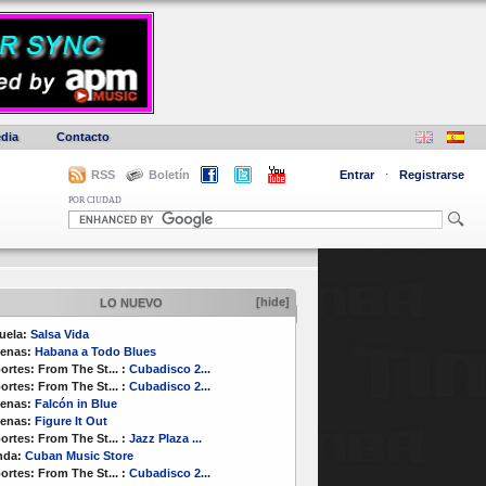
dia
Contacto
RSS
Boletín
Entrar
·
Registrarse
POR CIUDAD
[hide]
LO NUEVO
uela:
Salsa Vida
enas:
Habana a Todo Blues
ortes:
From The St...
:
Cubadisco 2...
ortes:
From The St...
:
Cubadisco 2...
enas:
Falcón in Blue
enas:
Figure It Out
ortes:
From The St...
:
Jazz Plaza ...
nda:
Cuban Music Store
ortes:
From The St...
:
Cubadisco 2...