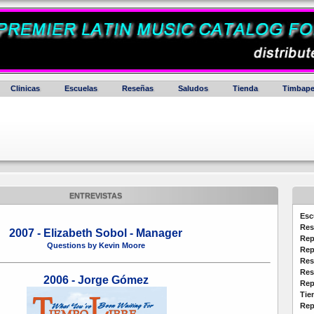
Clinicas
Escuelas
Reseñas
Saludos
Tienda
Timbape
ENTREVISTAS
Esc
Res
2007 - Elizabeth Sobol - Manager
Rep
Questions by Kevin Moore
Rep
Res
Res
2006 - Jorge Gómez
Rep
Tie
Rep