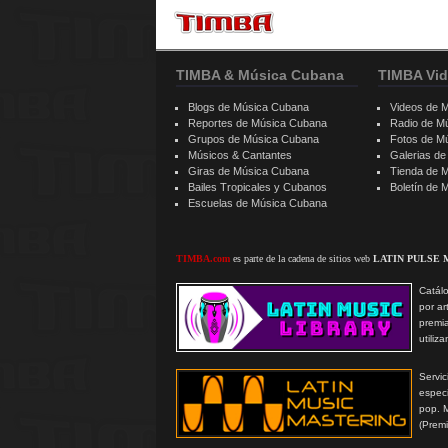
TIMBA & Música Cubana
TIMBA Vid
Blogs de Música Cubana
Videos de 
Reportes de Música Cubana
Radio de M
Grupos de Música Cubana
Fotos de M
Músicos & Cantantes
Galerias d
Giras de Música Cubana
Tienda de 
Bailes Tropicales y Cubanos
Boletín de
Escuelas de Música Cubana
TIMBA.com
es parte de la cadena de sitios web
LATIN PULSE 
Catálo
por ar
premi
utiliz
Serv
especi
pop. 
(Prem