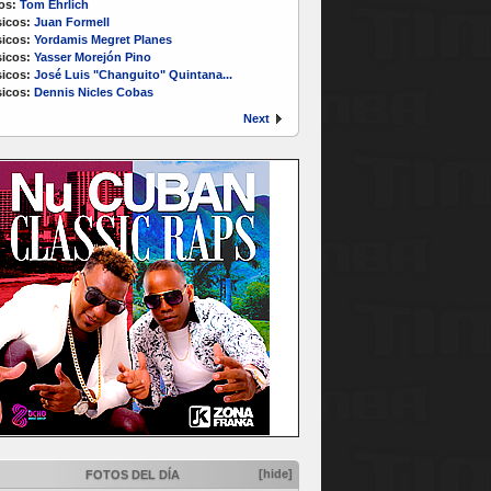
os:
Tom Ehrlich
icos:
Juan Formell
icos:
Yordamis Megret Planes
icos:
Yasser Morejón Pino
icos:
José Luis "Changuito" Quintana...
icos:
Dennis Nicles Cobas
Next
[hide]
FOTOS DEL DÍA