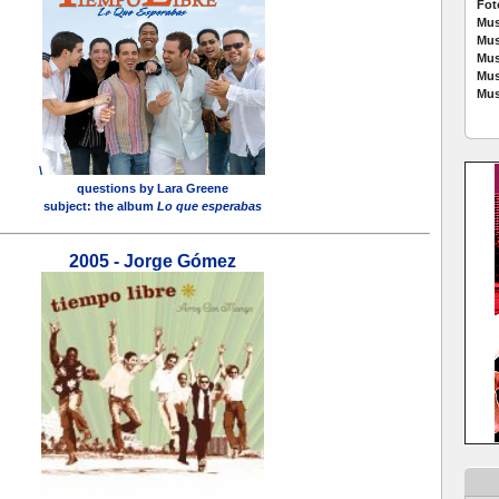
Fot
Mus
Mus
Mus
Mus
Mus
\
questions by Lara Greene
subject: the album
Lo que esperabas
2005 - Jorge Gómez