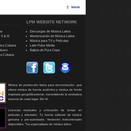
Inicio
LPM WEBSITE NETWORK
ba
Descargas de Música Latina
II & III
Masterización de Música Latina
e
Música para TV y Películas
sica Cubana
Latin Pulse Media
alsero
Bajista de Pura Cepa
ica Cubana
Música de producción latina para sincronización, que
ofrece música de fuente auténtica y música de fondo
inspirada geográficamente, transmitiendo la verdadera
esencia de cada lugar. Sin IA.
Licencias musicales y colocación de temas en
peliculas y televisión. Tu fuente editorial de música
genuina y pre-autorizada. Versiones instrumentales
disponibles. Tus especialistas de música latina.