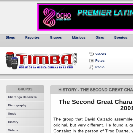
Blogs
Reportes
Grupos
Músicos
Giras
Eventos
Videos
Fotos
Radio
GRUPOS
HISTORY - THE SECOND GREAT CHA
Charanga Habanera
The Second Great Chara
Discography
200
Study
The group that David Calzado assembled
History
original, but very different. He found a 
González in the person of Tirso Duarte, 
Videos