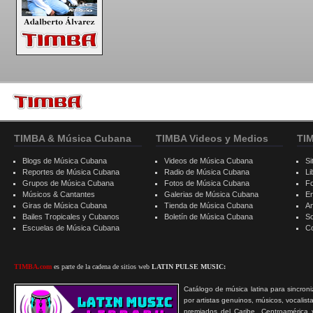
TIMBA & Música Cubana
TIMBA Videos y Medios
TI
Blogs de Música Cubana
Videos de Música Cubana
Si
Reportes de Música Cubana
Radio de Música Cubana
Li
Grupos de Música Cubana
Fotos de Música Cubana
F
Músicos & Cantantes
Galerias de Música Cubana
E
Giras de Música Cubana
Tienda de Música Cubana
A
Bailes Tropicales y Cubanos
Boletín de Música Cubana
S
Escuelas de Música Cubana
C
TIMBA.com
es parte de la cadena de sitios web
LATIN PULSE MUSIC:
Catálogo de música latina para sincroni
por artistas genuinos, músicos, vocalist
premiados del Caribe, Centroamérica 