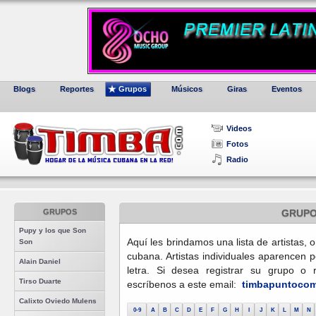
Blogs
Reportes
Grupos
Músicos
Giras
Eventos
Videos
Fotos
Radio
GRUPOS
GRUP
Pupy y los que Son
Aquí les brindamos una lista de artistas,
Son
cubana. Artistas individuales aparencen p
Alain Daniel
letra. Si desea registrar su grupo o r
Tirso Duarte
escríbenos a este email:
timbapuntocom 
Calixto Oviedo Mulens
0-9
A
B
C
D
E
F
G
H
I
J
K
L
M
N