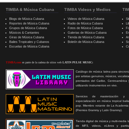
TIMBA & Música Cubana
TIMBA Videos y Medios
TI
Blogs de Música Cubana
Videos de Música Cubana
Si
Reportes de Música Cubana
Radio de Música Cubana
Li
Grupos de Música Cubana
Fotos de Música Cubana
F
Músicos & Cantantes
Galerias de Música Cubana
E
Giras de Música Cubana
Tienda de Música Cubana
A
Bailes Tropicales y Cubanos
Boletín de Música Cubana
S
Escuelas de Música Cubana
C
TIMBA.com
es parte de la cadena de sitios web
LATIN PULSE MUSIC:
Catálogo de música latina para sincroni
por artistas genuinos, músicos, vocalist
premiados del Caribe, Centroamérica 
utilizando instrumentos en vivo.
Servicios de masterización y
especialización en música tropical bail
pop. Miembro votante de La Academia
(Premios Grammy y Latin Grammy).
Tienda digital de música y multi-media 
de MP3, videos, eLibros y partitur