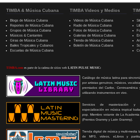
TIMBA & Música Cubana
TIMBA Videos y Medios
TI
Blogs de Música Cubana
Videos de Música Cubana
Si
Reportes de Música Cubana
Radio de Música Cubana
Li
Grupos de Música Cubana
Fotos de Música Cubana
F
Músicos & Cantantes
Galerias de Música Cubana
E
Giras de Música Cubana
Tienda de Música Cubana
A
Bailes Tropicales y Cubanos
Boletín de Música Cubana
S
Escuelas de Música Cubana
C
TIMBA.com
es parte de la cadena de sitios web
LATIN PULSE MUSIC:
Catálogo de música latina para sincroni
por artistas genuinos, músicos, vocalist
premiados del Caribe, Centroamérica 
utilizando instrumentos en vivo.
Servicios de masterización y
especialización en música tropical bail
pop. Miembro votante de La Academia
(Premios Grammy y Latin Grammy).
Tienda digital de música y multi-media 
de MP3, videos, eLibros y partitur