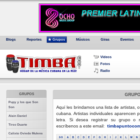
Blogs
Reportes
Grupos
Músicos
Giras
Eventos
Videos
Fotos
Radio
GRUPOS
GRUP
Pupy y los que Son
Aquí les brindamos una lista de artistas,
Son
cubana. Artistas individuales aparencen p
Alain Daniel
letra. Si desea registrar su grupo o r
Tirso Duarte
escríbenos a este email:
timbapuntocom 
Calixto Oviedo Mulens
0-9
A
B
C
D
E
F
G
H
I
J
K
L
M
N