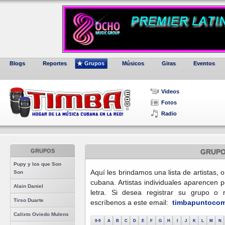
Blogs
Reportes
Grupos
Músicos
Giras
Eventos
Videos
Fotos
Radio
GRUPOS
GRUP
Pupy y los que Son
Aquí les brindamos una lista de artistas,
Son
cubana. Artistas individuales aparencen p
Alain Daniel
letra. Si desea registrar su grupo o r
Tirso Duarte
escríbenos a este email:
timbapuntocom 
Calixto Oviedo Mulens
0-9
A
B
C
D
E
F
G
H
I
J
K
L
M
N