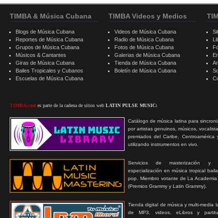
TIMBA & Música Cubana
TIMBA Videos y Medios
TI
Blogs de Música Cubana
Videos de Música Cubana
Si
Reportes de Música Cubana
Radio de Música Cubana
Li
Grupos de Música Cubana
Fotos de Música Cubana
F
Músicos & Cantantes
Galerias de Música Cubana
E
Giras de Música Cubana
Tienda de Música Cubana
A
Bailes Tropicales y Cubanos
Boletín de Música Cubana
S
Escuelas de Música Cubana
C
TIMBA.com
es parte de la cadena de sitios web
LATIN PULSE MUSIC:
Catálogo de música latina para sincroni
por artistas genuinos, músicos, vocalist
premiados del Caribe, Centroamérica 
utilizando instrumentos en vivo.
Servicios de masterización y
especialización en música tropical bail
pop. Miembro votante de La Academia
(Premios Grammy y Latin Grammy).
Tienda digital de música y multi-media 
de MP3, videos, eLibros y partitur