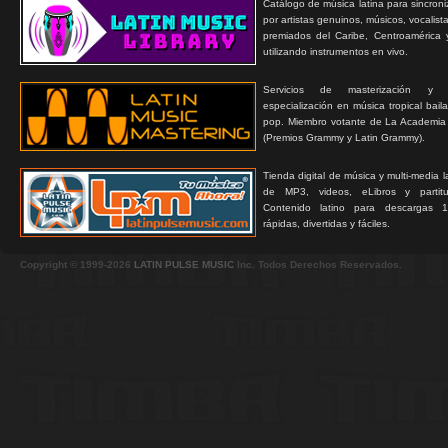
Catálogo de música latina para sincroni
por artistas genuinos, músicos, vocalist
premiados del Caribe, Centroamérica 
utilizando instrumentos en vivo.
Servicios de masterización y
especialización en música tropical bail
pop. Miembro votante de La Academia
(Premios Grammy y Latin Grammy).
Tienda digital de música y multi-media 
de MP3, videos, eLibros y partitur
Contenido latino para descargas 1
rápidas, divertidas y fáciles.
Copyright © 1999-2026
LATIN PULSE MUSIC
Inc. Todos Derechos Reservados.