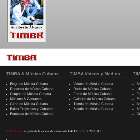
TIMBA & Música Cubana
TIMBA Videos y Medios
TI
Blogs de Música Cubana
Videos de Música Cubana
Si
Reportes de Música Cubana
Radio de Música Cubana
Li
Grupos de Música Cubana
Fotos de Música Cubana
F
Músicos & Cantantes
Galerias de Música Cubana
E
Giras de Música Cubana
Tienda de Música Cubana
A
Bailes Tropicales y Cubanos
Boletín de Música Cubana
S
Escuelas de Música Cubana
C
TIMBA.com
es parte de la cadena de sitios web
LATIN PULSE MUSIC: