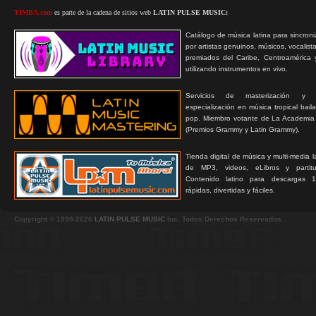
TIMBA.com
es parte de la cadena de sitios web
LATIN PULSE MUSIC:
Catálogo de música latina para sincroni
por artistas genuinos, músicos, vocalist
premiados del Caribe, Centroamérica 
utilizando instrumentos en vivo.
Servicios de masterización y
especialización en música tropical bail
pop. Miembro votante de La Academia
(Premios Grammy y Latin Grammy).
Tienda digital de música y multi-media 
de MP3, videos, eLibros y partitur
Contenido latino para descargas 1
rápidas, divertidas y fáciles.
Copyright © 1999-2026
LATIN PULSE MUSIC
Inc. Todos Derechos Reservados.