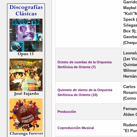
Garrid
Maykel 
"Koli"M
Speck 
Silegas
Box 9);
Georbel
(Cheque
Leonel
(1er Vi
Octeto de cuerdas de la Orquesta
Quintan
Sinfónica de Oriente (7)
Wilmer
Hernán
Carlos 
Quinteto de viento de la Orquesta
Rosario
Sinfónica de Oriente (10)
(Corno
Fernan
Producción
Alden 
Rudens
Coproducción Musical
"El Pur