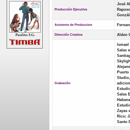
José Al
Raposo
Producción Ejecutiva
Gonzál
Fernan
Asistente de Produccion
Alden 
Dirección Creativa
Ismael 
Salas 
Santia
Skylig
Alejan
Puerto 
Studio
adicion
Grabación
Estudi
Salas 
Habana
Estudi
Zayas 
Rico; 
Santo 