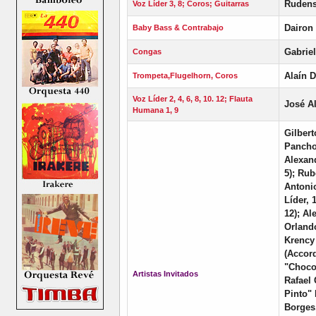
Rudens
Voz Líder 3, 8; Coros; Guitarras
Dairon
Baby Bass & Contrabajo
Gabrie
Congas
Alaín 
Trompeta,Flugelhorn, Coros
Voz Líder 2, 4, 6, 8, 10. 12; Flauta
José Al
Humana 1, 9
Gilbert
Pancho
Alexan
5); Rub
Antoni
Líder, 
12); Al
Orlando
Krency
(Accord
"Choco
Artistas Invitados
Rafael 
Pinto" 
Borges