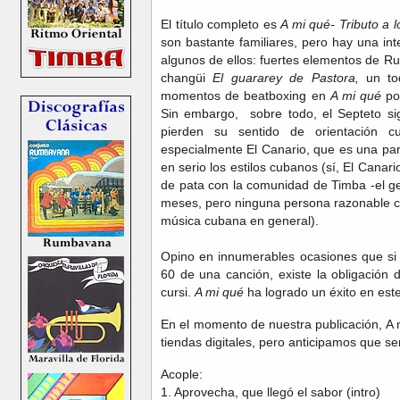
El título completo es
A mi qué- Tributo a 
son bastante familiares, pero hay una int
algunos de ellos: fuertes elementos de 
changüi
El guararey de Pastora,
un toq
momentos de beatboxing en
A mi qué
po
Sin embargo, sobre todo, el Septeto si
pierden su sentido de orientación cu
especialmente El Canario, que es una par
en serio los estilos cubanos (sí, El Cana
de pata con la comunidad de Timba -el gen
meses, pero ninguna persona razonable cu
música cubana en general).
Opino en innumerables ocasiones que si 
60 de una canción, existe la obligación de
cursi.
A mi qué
ha logrado un éxito en est
En el momento de nuestra publicación, A 
tiendas digitales, pero anticipamos que s
Acople:
1. Aprovecha, que llegó el sabor (intro)