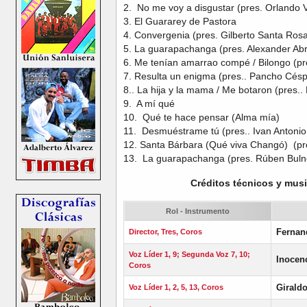
2. No me voy a disgustar (pres. Orlando 
3. El Guararey de Pastora
4. Convergenia (pres. Gilberto Santa Ros
5. La guarapachanga (pres. Alexander Ab
6. Me tenían amarrao compé / Bilongo (pr
7. Resulta un enigma (pres.. Pancho Cés
8.. La hija y la mama / Me botaron (pres.. 
9. A mí qué
10. Qué te hace pensar (Alma mía)
11. Desmuéstrame tú (pres.. Ivan Antonio
12. Santa Bárbara (Qué viva Changó) (pr
13. La guarapachanga (pres. Rúben Bulne
Créditos técnicos y mus
Rol - Instrumento
Fernan
Director, Tres, Coros
Voz Líder 1, 9; Segunda Voz 7, 10;
Inocen
Coros
Giraldo
Voz Líder 1, 2, 5, 13, Coros