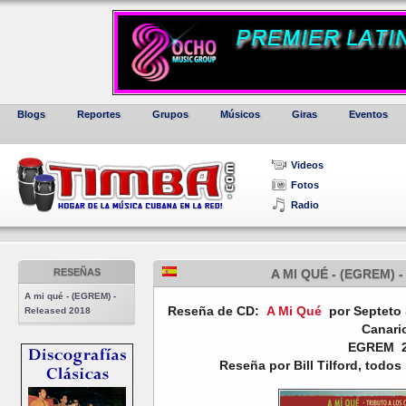
Blogs
Reportes
Grupos
Músicos
Giras
Eventos
Videos
Fotos
Radio
RESEÑAS
A MI QUÉ - (EGREM) 
A mi qué - (EGREM) -
Reseña de CD:
A Mi Qué
por Septeto 
Released 2018
Canari
EGREM 2
Reseña por Bill Tilford, todo