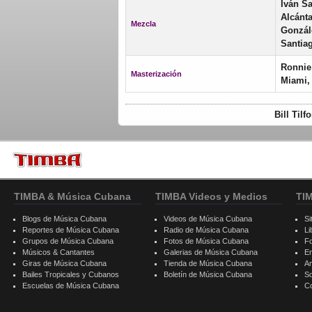
Iván Sa
Alcánt
Mezcla
Gonzál
Santia
Ronnie
Masterización
Miami,
Bill Til
TIMBA & Música Cubana
TIMBA Videos y Medios
TI
Blogs de Música Cubana
Videos de Música Cubana
Si
Reportes de Música Cubana
Radio de Música Cubana
Li
Grupos de Música Cubana
Fotos de Música Cubana
F
Músicos & Cantantes
Galerias de Música Cubana
E
Giras de Música Cubana
Tienda de Música Cubana
A
Bailes Tropicales y Cubanos
Boletín de Música Cubana
S
Escuelas de Música Cubana
C