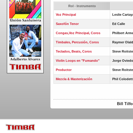
Rol - Instrumento
Voz Principal
Leslie Cartay
Saxofón Tenor
Ed Calle
Congas,Voz Principal, Coros
Philbert Arm
Timbales, Percusión, Coros
Raymer Olal
Teclados, Beats, Coros
Steve Roitste
Violin Loops en "Fumando"
Jorge Ovied
Productor
Steve Roitste
Mezcla & Masterización
Phil Colodet
Bill Til