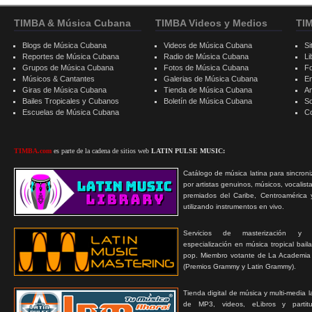
TIMBA & Música Cubana
TIMBA Videos y Medios
TI
Blogs de Música Cubana
Videos de Música Cubana
Si
Reportes de Música Cubana
Radio de Música Cubana
Li
Grupos de Música Cubana
Fotos de Música Cubana
F
Músicos & Cantantes
Galerias de Música Cubana
E
Giras de Música Cubana
Tienda de Música Cubana
A
Bailes Tropicales y Cubanos
Boletín de Música Cubana
S
Escuelas de Música Cubana
C
TIMBA.com
es parte de la cadena de sitios web
LATIN PULSE MUSIC:
Catálogo de música latina para sincroni
por artistas genuinos, músicos, vocalist
premiados del Caribe, Centroamérica 
utilizando instrumentos en vivo.
Servicios de masterización y
especialización en música tropical bail
pop. Miembro votante de La Academia
(Premios Grammy y Latin Grammy).
Tienda digital de música y multi-media 
de MP3, videos, eLibros y partitur