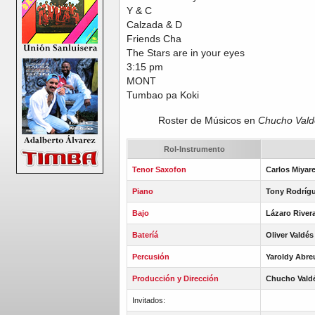
Y & C
Calzada & D
Friends Cha
The Stars are in your eyes
3:15 pm
MONT
Tumbao pa Koki
Roster de Músicos en
Chucho Vald
Rol-Instrumento
Tenor Saxofon
Carlos Miyar
Piano
Tony Rodríg
Bajo
Lázaro River
Bateríá
Oliver Valdés
Percusión
Yaroldy Abre
Producción y Dirección
Chucho Valdé
Invitados: