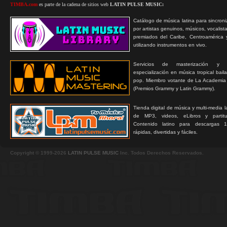
TIMBA.com
es parte de la cadena de sitios web
LATIN PULSE MUSIC:
Catálogo de música latina para sincroni
por artistas genuinos, músicos, vocalist
premiados del Caribe, Centroamérica 
utilizando instrumentos en vivo.
Servicios de masterización y
especialización en música tropical bail
pop. Miembro votante de La Academia
(Premios Grammy y Latin Grammy).
Tienda digital de música y multi-media 
de MP3, videos, eLibros y partitur
Contenido latino para descargas 1
rápidas, divertidas y fáciles.
Copyright © 1999-2026
LATIN PULSE MUSIC
Inc. Todos Derechos Reservados.