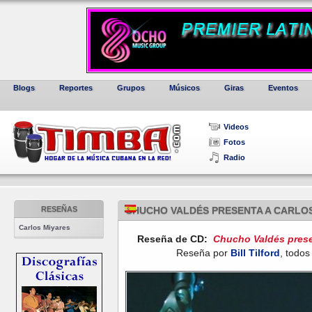
Blogs
Reportes
Grupos
Músicos
Giras
Eventos
Videos
Fotos
Radio
RESEÑAS
CHUCHO VALDÉS PRESENTA A CARLOS 
Carlos Miyares
Reseña de CD:
Chucho Valdés prese
Reseña por
Bill Tilford
, todos