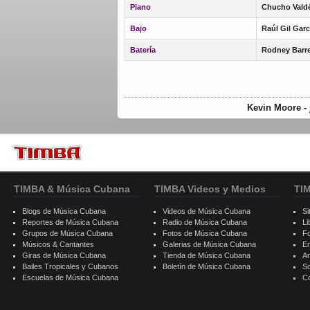
Piano
Chucho Valdé
Bajo
Raúl Gil Garcí
Batería
Rodney Barre
Kevin Moore - 
TIMBA & Música Cubana
TIMBA Videos y Medios
TI
Blogs de Música Cubana
Videos de Música Cubana
Si
Reportes de Música Cubana
Radio de Música Cubana
Li
Grupos de Música Cubana
Fotos de Música Cubana
F
Músicos & Cantantes
Galerias de Música Cubana
E
Giras de Música Cubana
Tienda de Música Cubana
A
Bailes Tropicales y Cubanos
Boletín de Música Cubana
S
Escuelas de Música Cubana
C