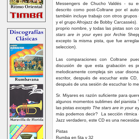
Messengers de Chucho Valdés - su es
descrito como post-Coltrane por el aut
también incluye trabajo con otros grupos 
y el grupo Afrojazz de Bobby Carcassés).
proprio nombre, y todas las pistas son c
stars are in your eyes
por Archie Shepp
excepto la misma pista, que fue arregla
seleccion).
Las comparaciones con Coltrane pue
discusión de que esta grabación es pr
melodicamente compleja sin usar disona
escritor, después de escuchar este CD,
después de una sesión de escuchar lo me
Sr. Miyares es razón suficiente para que
algunos momentos sublimes del pianista 
las pistas
excepto The stars are in your e
más podemos decir? La sección ritmica e
Jazz verdadero, este CD es una necesida
Pistas
Rumba en 5ta y 32