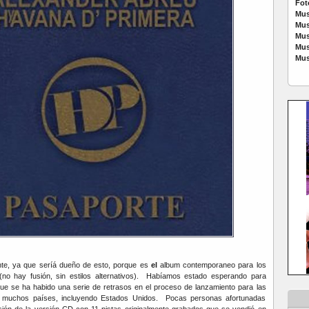
Fot
Mus
Mus
Mus
Mus
Mus
ente, ya que seríá dueño de esto, porque es
el
album contemporaneo para los
(no hay fusión, sin estilos alternativos). Habíamos estado esperando para
que se ha habido una serie de retrasos en el proceso de lanzamiento para las
n muchos países, incluyendo Estados Unidos. Pocas personas afortunadas
ión de la versión CD con 11 pistas originalmente grabados que se vendió en