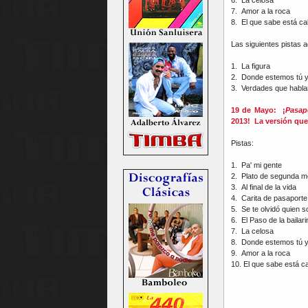
7. Amor a la roca
8. El que sabe está cal
Las siguientes pistas a
1. La figura
2. Donde estemos tú y
3. Verdades que habla
19 de Mayo: ¡
Pasap
2013! La versión que 
Pistas:
1. Pa' mi gente
2. Plato de segunda 
3. Al final de la vida
4. Carita de pasaporte
5. Se te olvidó quien s
6. El Paso de la bailari
7. La celosa
8. Donde estemos tú y
9. Amor a la roca
10. El que sabe está ca