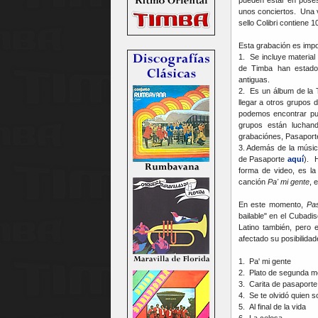
unos conciertos. Una ve
sello Colibri contiene 1
Esta grabación es impo
1. Se incluye materia
de Timba han estado 
antiguas.
2. Es un álbum de la 
llegar a otros grupos 
podemos encontrar pu
grupos están luchan
grabaciónes, Pasaporte
3. Además de la músic
de Pasaporte
aquí
). 
forma de video, es la
canción
Pa' mi gente
, 
En este momento,
Pa
bailable" en el Cubad
Latino también, pero 
afectado su posibilida
1. Pa' mi gente
2. Plato de segunda 
3. Carita de pasaporte
4. Se te olvidó quien s
5. Al final de la vida
6. La celosa