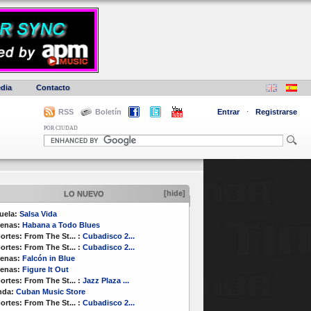
dia
Contacto
RSS
Boletín
Entrar
·
Registrarse
POR CIUDAD
[hide]
LO NUEVO
uela:
Salsa Vida
enas:
Habana a Todo Blues
ortes:
From The St...
:
Cubadisco 2...
ortes:
From The St...
:
Cubadisco 2...
enas:
Falcón in Blue
enas:
Figure It Out
ortes:
From The St...
:
Jazz Plaza ...
nda:
Cuban Music Store
ortes:
From The St...
:
Cubadisco 2...