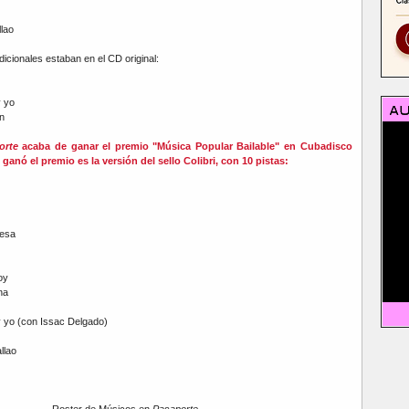
lao
dicionales estaban en el CD original:
 yo
n
orte
acaba de ganar el premio "Música Popular Bailable" en Cubadisco
ganó el premio es la versión del sello Colibri, con 10 pistas:
mesa
oy
na
 yo (con Issac Delgado)
llao
Roster de Músicos en
Pasaporte