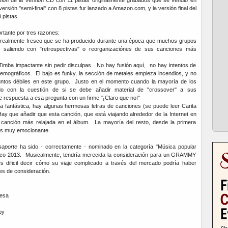
rsión "semi-final" con 8 pistas fur lanzado a Amazon.com, y la versión final del
0 pistas.
rtante por tres razones:
l realmente fresco que se ha producido durante una época que muchos grupos
saliendo con "retrospectivas" o reorganizaciónes de sus canciones más
Timba impactante sin pedir disculpas. No hay fusión aquí, no hay intentos de
demográficos. El bajo es funky, la sección de metales empieza incendios, y no
ntos débiles en este grupo. Justo en el momento cuando la mayoría de los
do con la cuestión de si se debe añadir material de "crossover" a sus
 respuesta a esa pregunta con un firme "¡Claro que no!"
a fantástica, hay algunas hermosas letras de canciones (se puede leer Carita
Hay que añadir que esta canción, que está viajando alrededor de la Internet en
 canción más relajada en el álbum. La mayoría del resto, desde la primera
es muy emocionante.
saporte
ha sido - correctamente - nominado en la categoría "Música popular
isco 2013. Musicalmente, tendría merecida la consideración para un GRAMMY
es dificil decir cómo su viaje complicado a través del mercado podría haber
des de consideración.
mesa
oy