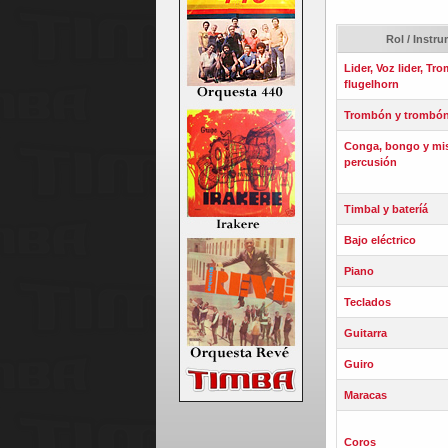
Rol / Instr
Lider, Voz lider, Tr
flugelhorn
Trombón y trombón
Conga, bongo y mi
percusión
Timbal y bateríá
Bajo eléctrico
Piano
Teclados
Guitarra
Guiro
Maracas
Coros