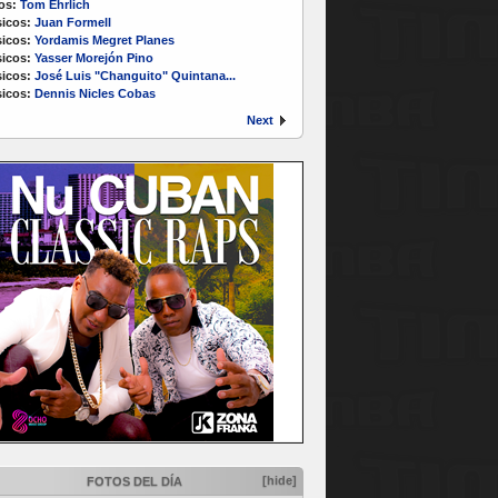
os:
Tom Ehrlich
icos:
Juan Formell
icos:
Yordamis Megret Planes
icos:
Yasser Morejón Pino
icos:
José Luis "Changuito" Quintana...
icos:
Dennis Nicles Cobas
Next
[hide]
FOTOS DEL DÍA