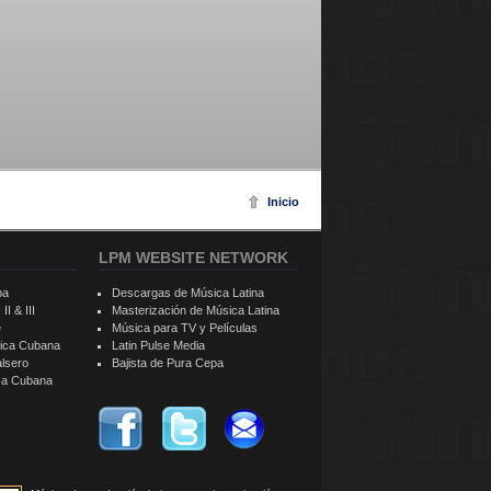
Inicio
LPM WEBSITE NETWORK
ba
Descargas de Música Latina
II & III
Masterización de Música Latina
e
Música para TV y Películas
sica Cubana
Latin Pulse Media
alsero
Bajista de Pura Cepa
ica Cubana