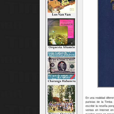
En una realidad difer
puristas de la Timba 
escribir la reseña por
ventas en Internet e
pueden estar en poses