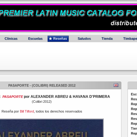
Clinicas
Escuelas
Reseñas
Saludos
Tienda
Timbape
PASAPORTE - (COLIBRI) RELEASED 2012
Esc
D:
por ALEXANDER ABREU & HAVANA D'PRIMERA
PASAPORTE
Res
(Colibri 2012)
Rep
Rep
Reseña por
Bill Tilford
, todos los derechos reservados
Res
Res
Rep
Tie
Rep