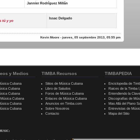
Jannier Rodríguez Millán
Issac Delgado
 tú y yo
Kevin Moore - jueves, 05 septiembre 2013, 05:55 pm
eos y Medios
TIMBA Recursos
TIMBAPEDIA
Música Cubana
Sitios de Música Cubana
Enciclopedia de Tim
úsica Cubana
Libro de Saludos
Raices de la Timba I, 
úsica Cubana
Foros de Música Cubana
Entendiendo la Clav
e Música Cubana
Enlaces de Música Cubana
Discografías de Mú
Música Cubana
Anuncios en Timba.com
Mas Allá del Piano S
 Música Cubana
Sobre Nosotros
Entrevistas de Mús
Contacto
Mapa del Sitio
MUSIC: