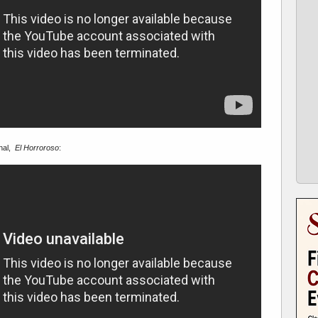
anal,
El Horroroso
: