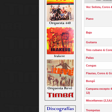
Voz Solista, Coros 
Piano
Bajo
Guitarra
Tres cubano & Cor
Pailas
Congas
Flautas, Coros & Gü
Bongó
Campana excepto 4,
12)
Miscellaneas (2,3,6,
Trompetas