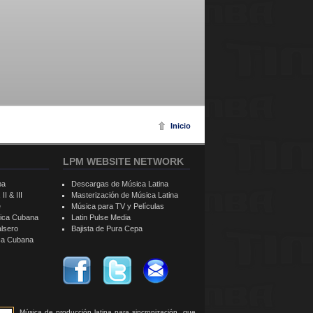
Inicio
LPM WEBSITE NETWORK
ba
Descargas de Música Latina
II & III
Masterización de Música Latina
e
Música para TV y Películas
sica Cubana
Latin Pulse Media
alsero
Bajista de Pura Cepa
ica Cubana
Música de producción latina para sincronización, que