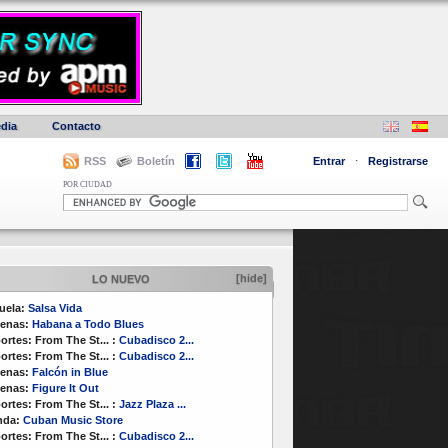
dia
Contacto
RSS
Boletín
Entrar
·
Registrarse
POR CIUDAD
[hide]
LO NUEVO
uela:
Salsa Vida
enas:
Habana a Todo Blues
ortes:
From The St...
:
Cubadisco 2...
ortes:
From The St...
:
Cubadisco 2...
enas:
Falcón in Blue
enas:
Figure It Out
ortes:
From The St...
:
Jazz Plaza ...
nda:
Cuban Music Store
ortes:
From The St...
:
Cubadisco 2...