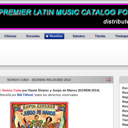
Clinicas
Escuelas
Reseñas
Saludos
Tienda
Timbape
SOMOS CUBA - (EGREM) RELEASED 2014
Esc
D:
Somos Cuba
por David Álvarez y Juego de Manos (EGREM 2014)
Res
Reseñá por
Bill Tilford
, todos los derechos reservados
Rep
Rep
Res
Res
Rep
Tie
Rep