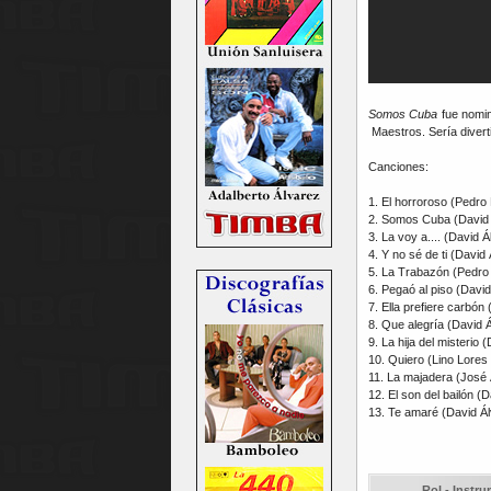
Somos Cuba
fue nomin
Maestros. Sería divert
Canciones:
1. El horroroso (Pedro 
2. Somos Cuba (David 
3. La voy a.... (David 
4. Y no sé de ti (David
5. La Trabazón (Pedro 
6. Pegaó al piso (Davi
7. Ella prefiere carbó
8. Que alegría (David 
9. La hija del misterio 
10. Quiero (Lino Lores
11. La majadera (José
12. El son del bailón 
13. Te amaré (David Ál
Rol - Instr