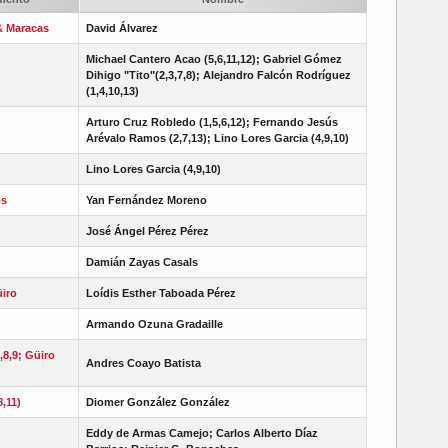
& Maracas
David Álvarez
Michael Cantero Acao (5,6,11,12); Gabriel Gómez
Dihigo "Tito"(2,3,7,8); Alejandro Falcón Rodríguez
(1,4,10,13)
Arturo Cruz Robledo (1,5,6,12); Fernando Jesús
Arévalo Ramos (2,7,13); Lino Lores Garcia (4,9,10)
Lino Lores Garcia (4,9,10)
os
Yan Fernández Moreno
José Ángel Pérez Pérez
Damián Zayas Casals
iro
Loídis Esther Taboada Pérez
Armando Ozuna Gradaille
8,9; Güiro
Andres Coayo Batista
8,11)
Diomer González González
Eddy de Armas Camejo; Carlos Alberto Díaz