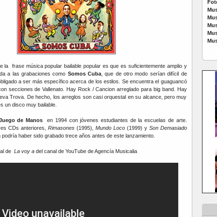
Fot
Mus
Mus
Mus
Mus
Mus
e la frase música popular bailable popular es que es suficientemente amplio y
ida a las grabaciones como
Somos Cuba
, que de otro modo serían difícil de
 obligado a ser más específico acerca de los estilos. Se encuentra el guaguancó
con secciones de Vallenato. Hay Rock / Cancion arreglado para big band. Hay
va Trova. De hecho, los arreglos son casi orquestal en su alcance, pero muy
s un disco muy bailable.
Juego de Manos
en 1994 con jóvenes estudiantes de la escuelas de arte.
res CDs anteriores,
Rimasones
(1995),
Mundo Loco
(1999) y
Son Demasiado
m podría haber sido grabado trece años antes de este lanzamiento.
ial de
La voy a
del canal de YouTube de Agencía Musicalia