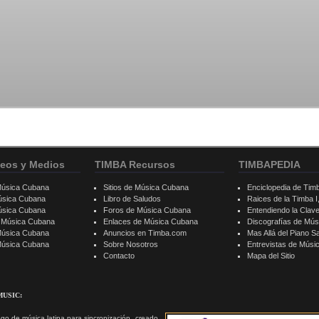
eos y Medios
TIMBA Recursos
TIMBAPEDIA
Música Cubana
Sitios de Música Cubana
Enciclopedia de Tim
úsica Cubana
Libro de Saludos
Raices de la Timba I, 
úsica Cubana
Foros de Música Cubana
Entendiendo la Clav
e Música Cubana
Enlaces de Música Cubana
Discografías de Mú
Música Cubana
Anuncios en Timba.com
Mas Allá del Piano S
 Música Cubana
Sobre Nosotros
Entrevistas de Mús
Contacto
Mapa del Sitio
MUSIC:
go de música latina para sincronización, creado