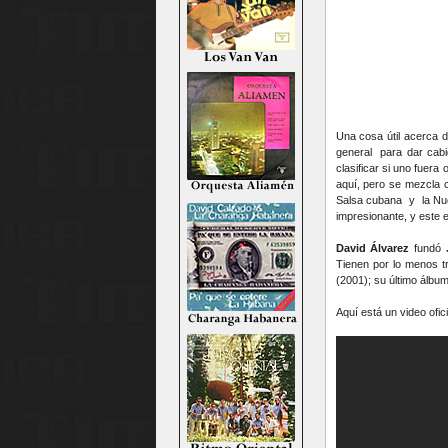
Una cosa útil acerca d
general para dar cab
clasificar si uno fuera
aquí, pero se mezcla 
Salsa cubana y la Nue
impresionante, y este e
David Álvarez
fundó
Tienen por lo menos t
(2001); su último álbu
Aquí está un video ofic