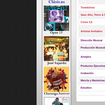
Trombónes
Saxo Alto, Tenor & 
Coros 3,5
Artistas Invitados
Dirección Musical
Producción Musica
Arreglos
Productor Ejecutiva
Grabación
Mezcla y Masterizac
Estudios