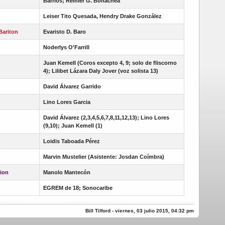
Barrios; Reinier G. Bonachea
Leiser Tito Quesada, Hendry Drake González
Bariton
Evaristo D. Baro
Noderlys O'Farrill
Juan Kemell (Coros excepto 4, 9; solo de fliscorno
4); Lilibet Lázara Daly Jover (voz solista 13)
David Álvarez Garrido
l
Lino Lores Garcia
David Álvarez (2,3,4,5,6,7,8,11,12,13); Lino Lores
(9,10); Juan Kemell (1)
Loidis Taboada Pérez
Marvin Mustelier (Asistente: Josdan Coímbra)
ion
Manolo Mantecón
EGREM de 18; Sonocaribe
Bill Tilford - viernes, 03 julio 2015, 04:32 pm