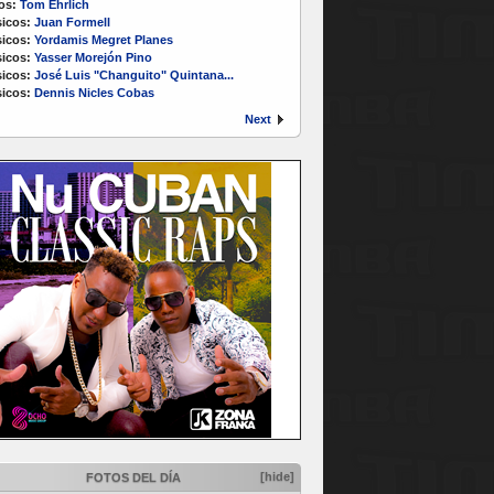
os:
Tom Ehrlich
icos:
Juan Formell
icos:
Yordamis Megret Planes
icos:
Yasser Morejón Pino
icos:
José Luis "Changuito" Quintana...
icos:
Dennis Nicles Cobas
Next
[hide]
FOTOS DEL DÍA