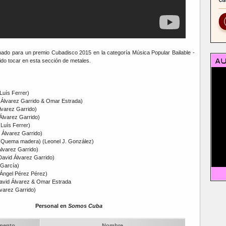
ado para un premio Cubadisco 2015 en la categoría Música Popular Bailable -
ido tocar en esta sección de metales.
Luís Ferrer)
Álvarez Garrido & Omar Estrada)
Álvarez Garrido)
 Álvarez Garrido)
Luís Ferrer)
d Álvarez Garrido)
n (Quema madera) (Leonel J. González)
Álvarez Garrido)
(David Álvarez Garrido)
 García)
 Ángel Pérez Pérez)
(David Álvarez & Omar Estrada
varez Garrido)
Personal en
Somos Cuba
umento
Nombre