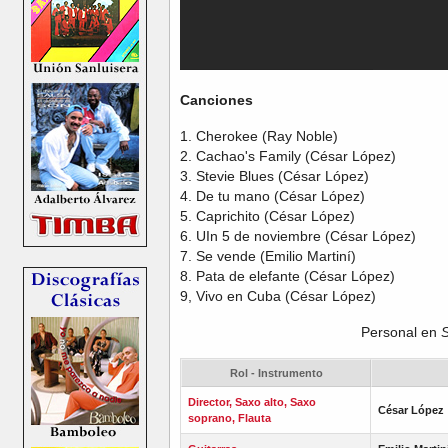
Canciones
1. Cherokee (Ray Noble)
2. Cachao's Family (César López)
3. Stevie Blues (César López)
4. De tu mano (César López)
5. Caprichito (César López)
6. UIn 5 de noviembre (César López)
7. Se vende (Emilio Martiní)
8. Pata de elefante (César López)
9, Vivo en Cuba (César López)
Personal en
S
Rol - Instrumento
Director, Saxo alto, Saxo
César López
soprano, Flauta