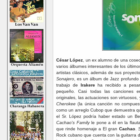
César López
, un ex alumno de una cose
varios álbumes interesantes de los últim
artistas clásicos, además de sus proyect
Sonajero
, es un álbum de Jazz profundo
trabajo de
Irakere
ha recibido a pesa
pequeño. Casi todas las canciones 
originales, las actuaciones son virtuosos
Cherokee
(la única canción no compue
como un arreglo Cubop que demuestra que
el Sr. López podría haber estado un Beb
Cachao's Family
le pone a él en la flau
que rinde homenaje a El gran
Cachao
.
Rock cubano que cuenta con la guitarra 