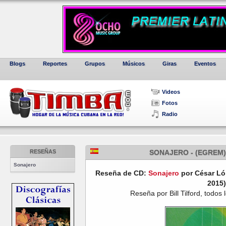
Blogs
Reportes
Grupos
Músicos
Giras
Eventos
Videos
Fotos
Radio
RESEÑAS
SONAJERO - (EGREM)
Sonajero
Reseña de CD:
Sonajero
por César L
2015)
Reseña por Bill Tilford, todos