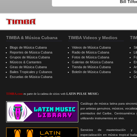
Bill Tilf
TIMBA & Música Cubana
TIMBA Videos y Medios
TI
Blogs de Música Cubana
Videos de Música Cubana
Si
Reportes de Música Cubana
Radio de Música Cubana
Li
Grupos de Música Cubana
Fotos de Música Cubana
F
Músicos & Cantantes
Galerias de Música Cubana
E
Giras de Música Cubana
Tienda de Música Cubana
A
Bailes Tropicales y Cubanos
Boletín de Música Cubana
S
Escuelas de Música Cubana
C
TIMBA.com
es parte de la cadena de sitios web
LATIN PULSE MUSIC:
Catálogo de música latina para sincroni
por artistas genuinos, músicos, vocalist
premiados del Caribe, Centroamérica 
utilizando instrumentos en vivo.
Servicios de masterización y
especialización en música tropical bail