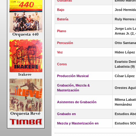
Guitarras
Emilio Martin
Bajo
José Hermid
Batería
Ruly Herrera 
Jorge Luis Lag
Piano
Armas Jr. (2, 
Percusión
Otto Santana
Voz
Hideo López I
Evaristo Deni
Coros
Labatista (9)
Producción Musical
César López
Grabación, Mezcla &
Orestes Agui
Masterización
Milena Labat
Asistentes de Grabación
Hernández
Grabado en
Estudios Abd
Mezcla y Masterización en
Estudios SO