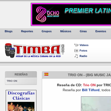
Blogs
Reportes
Grupos
Músicos
Giras
Eventos
Videos
Fotos
Radio
RESEÑAS
TRIO ON - (BIG MUSIC J
TRIO ON
Reseña de CD:
Trio ON
por TRIO
Reseña por
Bill Tilford
, todos