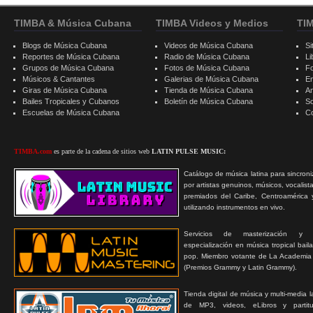
TIMBA & Música Cubana
TIMBA Videos y Medios
TI
Blogs de Música Cubana
Videos de Música Cubana
Si
Reportes de Música Cubana
Radio de Música Cubana
Li
Grupos de Música Cubana
Fotos de Música Cubana
F
Músicos & Cantantes
Galerias de Música Cubana
E
Giras de Música Cubana
Tienda de Música Cubana
A
Bailes Tropicales y Cubanos
Boletín de Música Cubana
S
Escuelas de Música Cubana
C
TIMBA.com
es parte de la cadena de sitios web
LATIN PULSE MUSIC:
Catálogo de música latina para sincroni
por artistas genuinos, músicos, vocalist
premiados del Caribe, Centroamérica 
utilizando instrumentos en vivo.
Servicios de masterización y
especialización en música tropical bail
pop. Miembro votante de La Academia
(Premios Grammy y Latin Grammy).
Tienda digital de música y multi-media 
de MP3, videos, eLibros y partitur