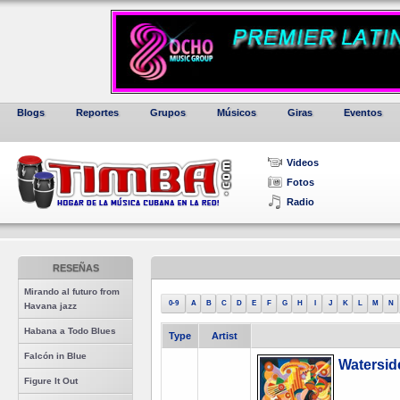
Blogs
Reportes
Grupos
Músicos
Giras
Eventos
Videos
Fotos
Radio
RESEÑAS
Mirando al futuro from
0-9
A
B
C
D
E
F
G
H
I
J
K
L
M
N
Havana jazz
Habana a Todo Blues
Type
Artist
Falcón in Blue
Watersid
Figure It Out