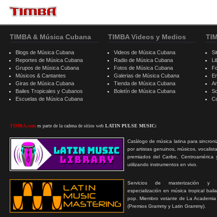
TIMBA & Música Cubana
TIMBA Videos y Medios
TI
Blogs de Música Cubana
Videos de Música Cubana
Si
Reportes de Música Cubana
Radio de Música Cubana
Li
Grupos de Música Cubana
Fotos de Música Cubana
F
Músicos & Cantantes
Galerias de Música Cubana
E
Giras de Música Cubana
Tienda de Música Cubana
A
Bailes Tropicales y Cubanos
Boletín de Música Cubana
S
Escuelas de Música Cubana
C
TIMBA.com
es parte de la cadena de sitios web
LATIN PULSE MUSIC:
Catálogo de música latina para sincroni
por artistas genuinos, músicos, vocalist
premiados del Caribe, Centroamérica 
utilizando instrumentos en vivo.
Servicios de masterización y
especialización en música tropical bail
pop. Miembro votante de La Academia
(Premios Grammy y Latin Grammy).