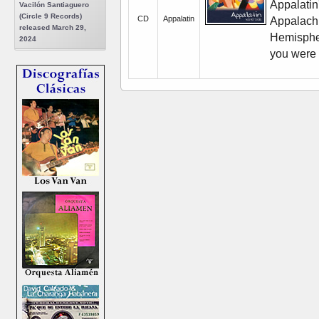
Appalatin
Vacilón Santiaguero
(Circle 9 Records)
CD
Appalatin
Appalachi
released March 29,
Hemisphe
2024
you were 