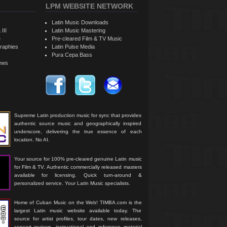
LPM WEBSITE NETWORK
Latin Music Downloads
 III
Latin Music Mastering
e
Pre-cleared Film & TV Music
raphies
Latin Pulse Media
Pura Cepa Bass
iews
Supreme Latin production music for sync that provides
authentic source music and geographically inspired
underscore, delivering the true essence of each
location. No AI.
Your source for 100% pre-cleared genuine Latin music
for Film & TV. Authentic commercially released masters
available for licensing. Quick turn-around &
personalized service. Your Latin Music specialists.
Home of Cuban Music on the Web! TIMBA.com is the
largest Latin music website available today. The
source for artist profiles, tour dates, new releases,
concert reviews, instructional and reference material