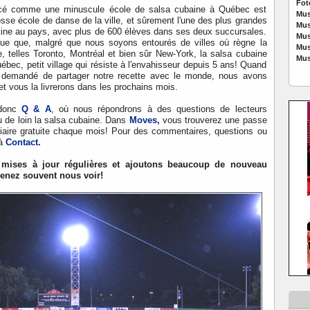
Fot
é comme une minuscule école de salsa cubaine à Québec est
Mus
sse école de danse de la ville, et sûrement l'une des plus grandes
Mus
tine au pays, avec plus de 600 élèves dans ses deux succursales.
Mus
que que, malgré que nous soyons entourés de villes où règne la
Mus
, telles Toronto, Montréal et bien sûr New-York, la salsa cubaine
Mus
uébec, petit village qui résiste à l'envahisseur depuis 5 ans! Quand
demandé de partager notre recette avec le monde, nous avons
et vous la livrerons dans les prochains mois.
 donc
Q & A
, où nous répondrons à des questions de lecteurs
u de loin la salsa cubaine. Dans
Moves
,
vous trouverez une passe
iaire gratuite chaque mois! Pour des commentaires, questions ou
 à
Contact
.
mises à jour régulières et ajoutons beaucoup de nouveau
venez souvent nous voir!