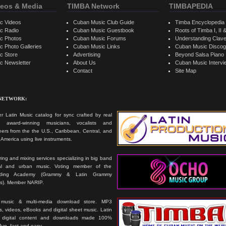
eos & Media
TIMBA Network
TIMBAPEDIA
c Videos
Cuban Music Club Guide
Timba Encyclopedia
c Radio
Cuban Music Guestbook
Roots of Timba I, II &
c Photos
Cuban Music Forums
Understanding Clav
 Photo Galleries
Cuban Music Links
Cuban Music Discog
c Store
Advertising
Beyond Salsa Piano
c Newsletter
About Us
Cuban Music Interv
Contact
Site Map
 NETWORK:
r Latin Music catalog for sync crafted by real
ts, award-winning musicians, vocalists and
ers from the the U.S., Caribbean, Central, and
America using live instruments.
ing and mixing services specializing in big band
cal and urban music. Voting member of the
rding Academy (Grammy & Latin Grammy
s). Member NARIP.
 music & multi-media download store. MP3
, videos, eBooks and digital sheet music. Latin
 digital content and downloads made 100%
 fun, fast and easy.