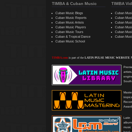
TIMBA & Cuban Music
TIMBA Vid
Cuban Music Blogs
Cuban Musi
Cuban Music Reports
Cuban Musi
Cuban Music Artists
Cuban Musi
Cuban Music Players
Cuban Music
Cuban Music Tours
Cuban Musi
Cuban & Tropical Dance
Cuban Musi
Cuban Music School
TIMBA.com
is part of the
LATIN PULSE MUSIC WEBSITE
Premie
artis
engine
South 
Master
tropi
Reco
Award
Latin
albums
music
legal,