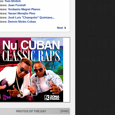
os:
Tom Ehrlich
icos:
Juan Formell
icos:
Yordamis Megret Planes
icos:
Yasser Morejón Pino
icos:
José Luis "Changuito" Quintana...
icos:
Dennis Nicles Cobas
Next
[hide]
PHOTOS OF THE DAY