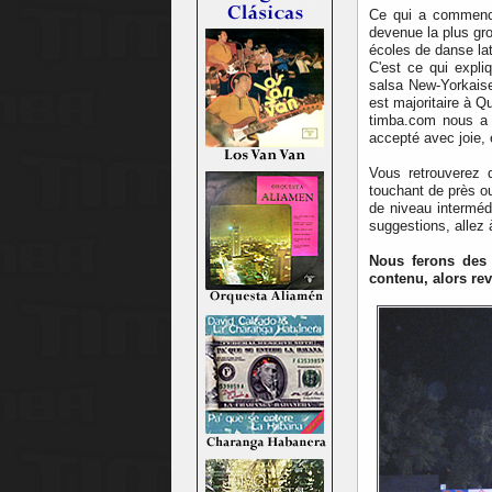
Ce qui a commenc
devenue la plus gro
écoles de danse la
C'est ce qui expli
salsa New-Yorkaise
est majoritaire à Q
timba.com nous a 
accepté avec joie, 
Vous retrouverez
touchant de près o
de niveau interméd
suggestions, allez
Nous ferons des 
contenu, alors re