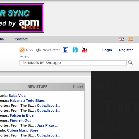
ia
Contact
RSS
Newsletter
Login
·
Register
BY CITY
[hide]
NEW STUFF
uela:
Salsa Vida
enas:
Habana a Todo Blues
ortes:
From The St...
:
Cubadisco 2...
ortes:
From The St...
:
Cubadisco 2...
enas:
Falcón in Blue
enas:
Figure It Out
ortes:
From The St...
:
Jazz Plaza ...
nda:
Cuban Music Store
ortes:
From The St...
:
Cubadisco 2...