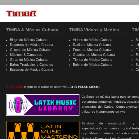
TIMBA & Música Cubana
TIMBA Videos y Medios
TI
Blogs de Música Cubana
Videos de Música Cubana
Si
Reportes de Música Cubana
Radio de Música Cubana
Li
Grupos de Música Cubana
Fotos de Música Cubana
F
Músicos & Cantantes
Galerias de Música Cubana
E
Giras de Música Cubana
Tienda de Música Cubana
A
Bailes Tropicales y Cubanos
Boletín de Música Cubana
S
Escuelas de Música Cubana
C
TIMBA.com
es parte de la cadena de sitios web
LATIN PULSE MUSIC:
Catálogo de música latina para sincroni
por artistas genuinos, músicos, vocalist
premiados del Caribe, Centroamérica 
utilizando instrumentos en vivo.
Servicios de masterización y
especialización en música tropical bail
pop. Miembro votante de La Academia
(Premios Grammy y Latin Grammy).