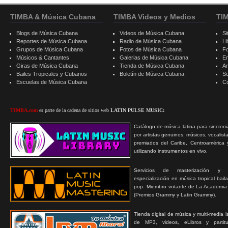
TIMBA & Música Cubana
TIMBA Videos y Medios
TI
Blogs de Música Cubana
Videos de Música Cubana
Si
Reportes de Música Cubana
Radio de Música Cubana
Li
Grupos de Música Cubana
Fotos de Música Cubana
F
Músicos & Cantantes
Galerias de Música Cubana
E
Giras de Música Cubana
Tienda de Música Cubana
A
Bailes Tropicales y Cubanos
Boletín de Música Cubana
S
Escuelas de Música Cubana
C
TIMBA.com
es parte de la cadena de sitios web
LATIN PULSE MUSIC:
Catálogo de música latina para sincroni
por artistas genuinos, músicos, vocalist
premiados del Caribe, Centroamérica 
utilizando instrumentos en vivo.
Servicios de masterización y
especialización en música tropical bail
pop. Miembro votante de La Academia
(Premios Grammy y Latin Grammy).
Tienda digital de música y multi-media 
de MP3, videos, eLibros y partitur