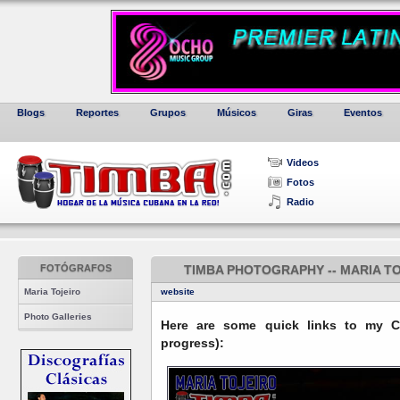
Blogs
Reportes
Grupos
Músicos
Giras
Eventos
Videos
Fotos
Radio
FOTÓGRAFOS
TIMBA PHOTOGRAPHY -- MARIA TO
Maria Tojeiro
website
Photo Galleries
Here are some quick links to my C
progress):