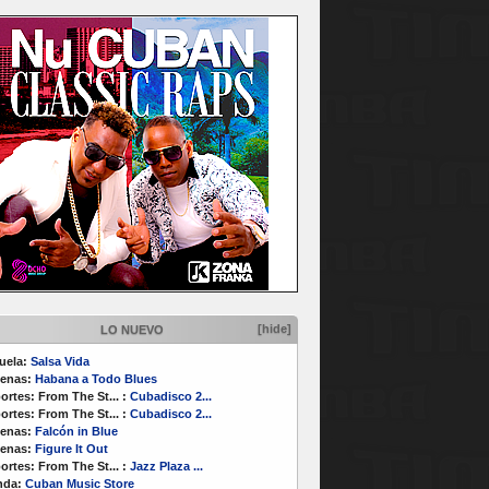
[hide]
LO NUEVO
uela:
Salsa Vida
enas:
Habana a Todo Blues
ortes:
From The St...
:
Cubadisco 2...
ortes:
From The St...
:
Cubadisco 2...
enas:
Falcón in Blue
enas:
Figure It Out
ortes:
From The St...
:
Jazz Plaza ...
nda:
Cuban Music Store