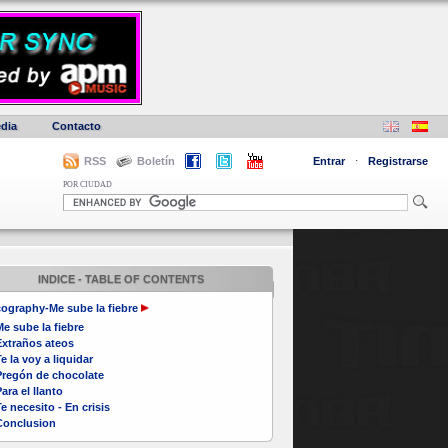
dia
Contacto
RSS
Boletín
Entrar
·
Registrarse
POR CIUDAD
INDICE - TABLE OF CONTENTS
ography-Me sube la fiebre
e sube la fiebre
Extraños ateos
e la voy a liquidar
Pregón de chocolate
ara el llanto
e necesito - En crisis
Conclusion