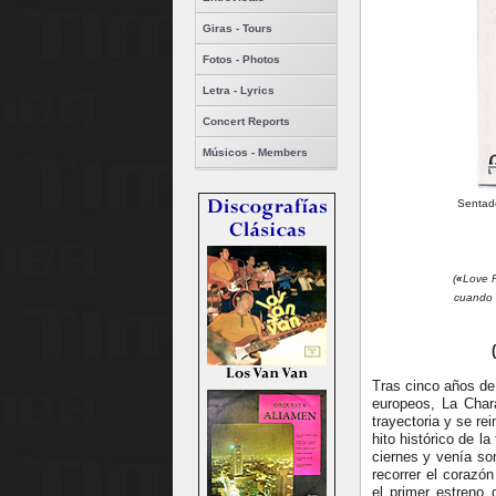
Giras - Tours
Fotos - Photos
Letra - Lyrics
Concert Reports
Músicos - Members
Sentado
(
«
Love F
cuando 
Tras cinco años de 
europeos, La Char
trayectoria y se r
hito histórico de la
ciernes y venía so
recorrer el corazó
el primer estren