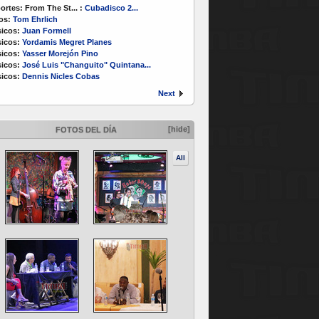
ortes:
From The St...
:
Cubadisco 2...
os:
Tom Ehrlich
icos:
Juan Formell
icos:
Yordamis Megret Planes
icos:
Yasser Morejón Pino
icos:
José Luis "Changuito" Quintana...
icos:
Dennis Nicles Cobas
Next
[hide]
FOTOS DEL DÍA
All