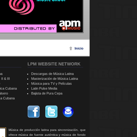
Inicio
LPM WEBSITE NETWORK
ba
Descargas de Música Latina
II & III
Masterización de Música Latina
e
Música para TV y Películas
sica Cubana
Latin Pulse Media
alsero
Bajista de Pura Cepa
ica Cubana
Música de producción latina para sincronización, que
ofrece música de fuente auténtica y música de fondo