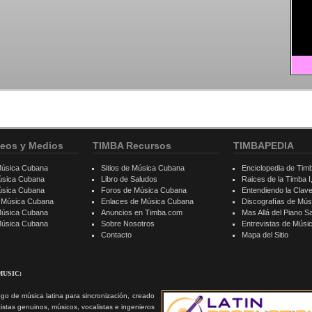
eos y Medios
TIMBA Recursos
TIMBAPEDIA
Música Cubana
Sitios de Música Cubana
Enciclopedia de Tim
úsica Cubana
Libro de Saludos
Raices de la Timba I, 
úsica Cubana
Foros de Música Cubana
Entendiendo la Clav
e Música Cubana
Enlaces de Música Cubana
Discografías de Mú
Música Cubana
Anuncios en Timba.com
Mas Allá del Piano S
 Música Cubana
Sobre Nosotros
Entrevistas de Mús
Contacto
Mapa del Sitio
MUSIC:
go de música latina para sincronización, creado
tistas genuinos, músicos, vocalistas e ingenieros