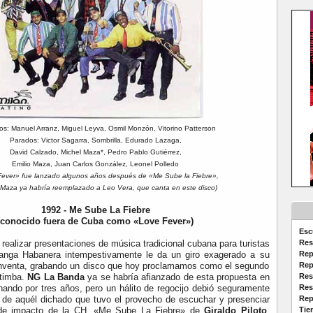
s: Manuel Arranz, Miguel Leyva, Osmil Monzón, Vitorino Patterson
Parados: Victor Sagarra, Sombrilla, Edurado Lazaga,
David Calzado, Michel Maza*, Pedro Pablo Gutiérrez,
Emilio Maza, Juan Carlos González, Leonel Polledo
ever» fue lanzado algunos años después de «Me Sube la Fiebre»,
Maza ya habría reemplazado a Leo Vera, que canta en este disco)
1992 - Me Sube La Fiebre
(conocido fuera de Cuba como «Love Fever»)
Esc
realizar presentaciones de música tradicional cubana para turistas
Res
anga Habanera intempestivamente le da un giro exagerado a su
Rep
einventa, grabando un disco que hoy proclamamos como el segundo
Rep
 timba.
NG La Banda
ya se habría afianzado de esta propuesta en
Res
nando por tres años, pero un hálito de regocijo debió seguramente
Res
n de aquél dichado que tuvo el provecho de escuchar y presenciar
Rep
o de impacto de la CH, «Me Sube La Fiebre» de
Giraldo Piloto
,
Tie