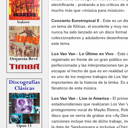
electrificante - probando a los críticos de
mucho más que «música para músicos».
Concierto Eurotropical II
-
Este es un dis
un tema de Klímax, el excelente y muy recó
nunca ha sido lanzado en un disco formal
coleccionadores y aduladores desenfrenad
este tema.
Los Van Van - Lo Último en Vivo
- Este 
registrado en frente de un gran público en
perfeccionada y las interpretaciones tan 
escapar el hecho de que es en realidad un
es uno de los mejores trabajos de Los Va
importantes de la historia de la timba. Es
fánaticos de esta música.
Los Van Van - Live in America -
El prime
estadounidenses que realizaran Los Van Va
protagonismo vocal de Mayito Rivera, Ro
disco que se venía de grabar era «Ay Di
canciones incluye tres de dicho trabajo, i
la data de Sandunguera e inclusive «Chirrí