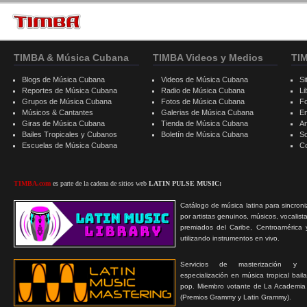
TIMBA & Música Cubana
TIMBA Videos y Medios
TI
Blogs de Música Cubana
Videos de Música Cubana
Si
Reportes de Música Cubana
Radio de Música Cubana
Li
Grupos de Música Cubana
Fotos de Música Cubana
F
Músicos & Cantantes
Galerias de Música Cubana
E
Giras de Música Cubana
Tienda de Música Cubana
A
Bailes Tropicales y Cubanos
Boletín de Música Cubana
S
Escuelas de Música Cubana
C
TIMBA.com
es parte de la cadena de sitios web
LATIN PULSE MUSIC:
Catálogo de música latina para sincroni
por artistas genuinos, músicos, vocalist
premiados del Caribe, Centroamérica 
utilizando instrumentos en vivo.
Servicios de masterización y
especialización en música tropical bail
pop. Miembro votante de La Academia
(Premios Grammy y Latin Grammy).