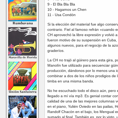
9 - El Bla Bla Bla
10 - Hagamos un Chen
11 - Usa Condón
Si la elección del material fue algo conserv
contrario. Fiel al famoso refrán «cuando
CH aprovechó la libre expresión y volvió a
fueron motivo de su suspensión en Cuba, y
algunos nuevos, para el regocijo de la az
graderíos.
La CH no trajó al güirero para esta gira, p
Manolín fue utilizado para secuenciar güir
producción, dándonos por lo menos una id
combinar a dos de los niños prodigios de
timba en una misma banda.
No he escuchado todo el disco aún, pero 
llegado a mí vía mp3. Es genial contar c
calidad de una de las mejores columnas ve
en el piano, Yulién Oviedo en las pailas, H
Randolf Chacón en el bajo, los Mengual en
sumado al final. También es, por lo visto,