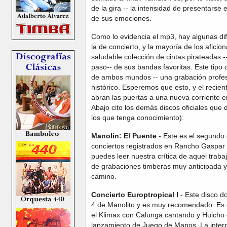
de la gira -- la intensidad de presentarse 
de sus emociones.
Como lo evidencia el mp3, hay algunas dif
la de concierto, y la mayoría de los afic
saludable colección de cintas pirateadas 
paso-- de sus bandas favoritas. Este tipo
de ambos mundos -- una grabación profesi
histórico. Esperemos que esto, y el recie
abran las puertas a una nueva corriente e
Abajo cito los demás discos oficiales que
los que tenga conocimiento):
Manolín: El Puente -
Este es el segundo d
conciertos registrados en Rancho Gaspar 
puedes leer nuestra crítica de aquel traba
de grabaciones timberas muy anticipada 
camino.
Concierto Europtropical
I
- Este disco d
4 de Manolito y es muy recomendado. Es e
el Klimax con Calunga cantando y Huicho 
lanzamiento de Juego de Manos. La inter