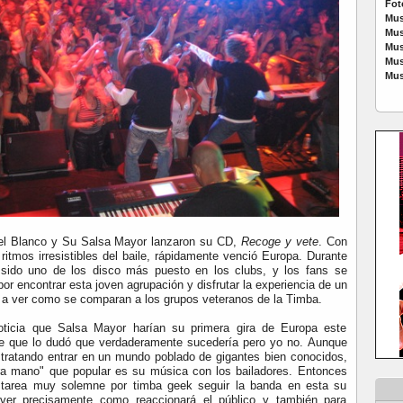
Fot
Mus
Mus
Mus
Mus
Mus
kel Blanco y Su Salsa Mayor lanzaron su CD,
Recoge y vete
. Con
ritmos irresistibles del baile, rápidamente venció Europa. Durante
sido uno de los disco más puesto en los clubs, y los fans se
or encontrar esta joven agrupación y disfrutar la experiencia de un
y a ver como se comparan a los grupos veteranos de la Timba.
oticia que Salsa Mayor harían su primera gira de Europa este
te que lo dudó que verdaderamente sucedería pero yo no. Aunque
tratando entrar en un mundo poblado de gigantes bien conocidos,
ra mano" que popular es su música con los bailadores. Entonces
 tarea muy solemne por timba geek seguir la banda en esta su
 ver precisamente como reaccionará el público y también para