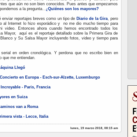
rantes que aún no son bien conocidos. Pues antes que empezamos
spondemos a la pregunta...
¿
Quiénes son los mayores?
té enviar reportajes breves como un tipo de
Diario de la Gira
, pero
o al Internet lo hizo esporádico y no me dio mucho tiempo para
 ni video. Entonces ahora cuando hemos encontrado todos los
sa Mayor, aquí es el reportaje detallado sobre la Primera Gira de
Blanco y Su Salsa Mayor incluyendo fotos, video y tiempo para
 serial en orden cronológica. Y perdona que no escribo bien en
o que me entiendan.
Máquina Llegó
 Concierto en Europa - Esch-sur-Alzette, Luxemburgo
 Incroyable - Paris, Francia
ayores en Suiza
 caminos van a Roma
imera vista - Lecce, Italia
lunes, 19 marzo 2018, 08:15 am