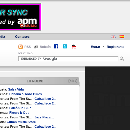
dia
Contacto
RSS
Boletín
Entrar
·
Registrarse
POR CIUDAD
[hide]
LO NUEVO
uela:
Salsa Vida
enas:
Habana a Todo Blues
ortes:
From The St...
:
Cubadisco 2...
ortes:
From The St...
:
Cubadisco 2...
enas:
Falcón in Blue
enas:
Figure It Out
ortes:
From The St...
:
Jazz Plaza ...
nda:
Cuban Music Store
ortes:
From The St...
:
Cubadisco 2...