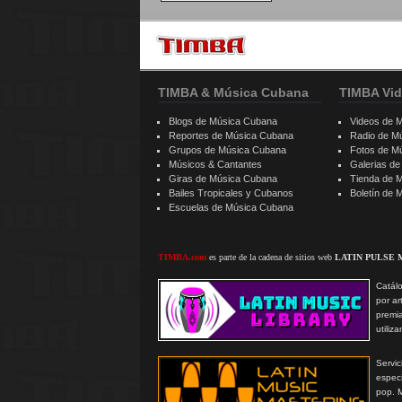
TIMBA & Música Cubana
TIMBA Vid
Blogs de Música Cubana
Videos de 
Reportes de Música Cubana
Radio de M
Grupos de Música Cubana
Fotos de M
Músicos & Cantantes
Galerias d
Giras de Música Cubana
Tienda de 
Bailes Tropicales y Cubanos
Boletín de
Escuelas de Música Cubana
TIMBA.com
es parte de la cadena de sitios web
LATIN PULSE 
Catálo
por ar
premi
utiliz
Serv
especi
pop. 