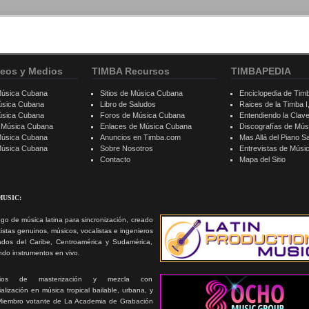
eos y Medios
TIMBA Recursos
TIMBAPEDIA
Música Cubana
Sitios de Música Cubana
Enciclopedia de Tim
úsica Cubana
Libro de Saludos
Raices de la Timba I, 
úsica Cubana
Foros de Música Cubana
Entendiendo la Clav
e Música Cubana
Enlaces de Música Cubana
Discografías de Mú
Música Cubana
Anuncios en Timba.com
Mas Allá del Piano S
 Música Cubana
Sobre Nosotros
Entrevistas de Mús
Contacto
Mapa del Sitio
MUSIC:
go de música latina para sincronización, creado
tistas genuinos, músicos, vocalistas e ingenieros
ados del Caribe, Centroamérica y Sudamérica,
ando instrumentos en vivo.
icios de masterización y mezcla con
alización en música tropical bailable, urbana, y
Miembro votante de La Academia de Grabación