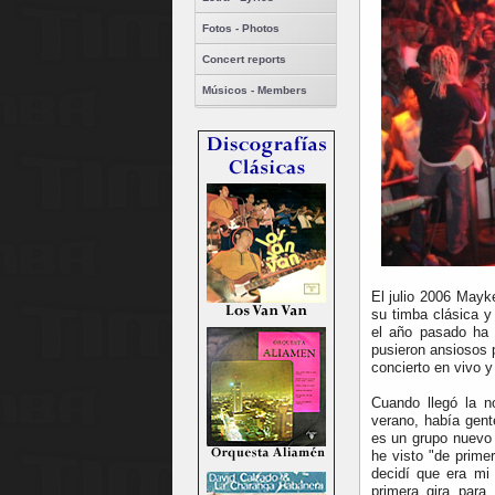
Fotos - Photos
Concert reports
Músicos - Members
El julio 2006 May
su timba clásica y 
el año pasado ha 
pusieron ansiosos p
concierto en vivo 
Cuando llegó la n
verano, había gen
es un grupo nuevo 
he visto "de prime
decidí que era mi
primera gira para