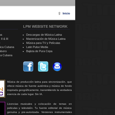
Inicio
LPM WEBSITE NETWORK
ba
Descargas de Música Latina
II & III
Masterización de Música Latina
e
Música para TV y Películas
sica Cubana
Latin Pulse Media
alsero
Bajista de Pura Cepa
ica Cubana
Música de producción latina para sincronización, que
ofrece música de fuente auténtica y música de fondo
inspirada geográficamente, transmitiendo la verdadera
esencia de cada lugar. Sin IA.
Licencias musicales y colocación de temas en
peliculas y televisión. Tu fuente editorial de música
genuina y pre-autorizada. Versiones instrumentales