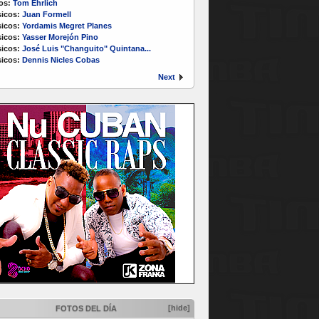
os:
Tom Ehrlich
icos:
Juan Formell
icos:
Yordamis Megret Planes
icos:
Yasser Morejón Pino
icos:
José Luis "Changuito" Quintana...
icos:
Dennis Nicles Cobas
Next
[hide]
FOTOS DEL DÍA