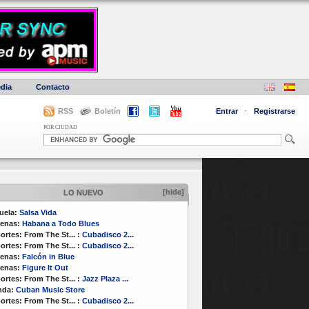
dia
Contacto
RSS
Boletín
Entrar
·
Registrarse
POR CIUDAD
[hide]
LO NUEVO
uela:
Salsa Vida
enas:
Habana a Todo Blues
ortes:
From The St...
:
Cubadisco 2...
ortes:
From The St...
:
Cubadisco 2...
enas:
Falcón in Blue
enas:
Figure It Out
ortes:
From The St...
:
Jazz Plaza ...
nda:
Cuban Music Store
ortes:
From The St...
:
Cubadisco 2...