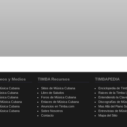
eos y Medios
TIMBA Recursos
TIMBAPEDIA
Música Cubana
Sitios de Música Cubana
Enciclopedia de Tim
úsica Cubana
Libro de Saludos
Raices de la Timba I, 
úsica Cubana
Foros de Música Cubana
Entendiendo la Clav
e Música Cubana
Enlaces de Música Cubana
Discografías de Mú
Música Cubana
Anuncios en Timba.com
Mas Allá del Piano S
 Música Cubana
Sobre Nosotros
Entrevistas de Mús
Contacto
Mapa del Sitio