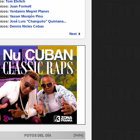
os:
Tom Ehrlich
icos:
Juan Formell
icos:
Yordamis Megret Planes
icos:
Yasser Morejón Pino
icos:
José Luis "Changuito" Quintana...
icos:
Dennis Nicles Cobas
Next
[hide]
FOTOS DEL DÍA