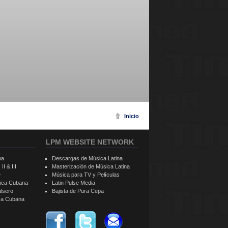
Inicio
LPM WEBSITE NETWORK
ba
Descargas de Música Latina
II & III
Masterización de Música Latina
e
Música para TV y Películas
sica Cubana
Latin Pulse Media
alsero
Bajista de Pura Cepa
ica Cubana