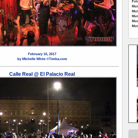
Fot
Mus
Mus
Mus
Mus
Mus
February 10, 2017
by MIchelle White ©Timba.com
Calle Real @ El Palacio Real