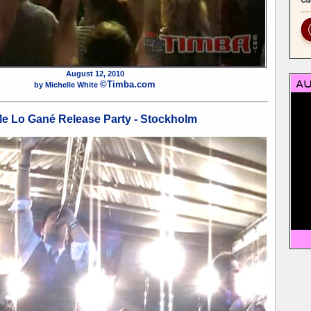
August 12, 2010
©Timba.com
by Michelle White
e Lo Gané Release Party - Stockholm