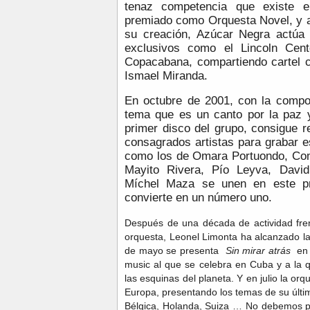
tenaz competencia que existe 
premiado como Orquesta Novel, y 
su creación, Azúcar Negra actúa
exclusivos como el Lincoln Cent
Copacabana, compartiendo cartel c
Ismael Miranda.
En octubre de 2001, con la comp
tema que es un canto por la paz y 
primer disco del grupo, consigue r
consagrados artistas para grabar e
como los de Omara Portuondo, Co
Mayito Rivera, Pío Leyva, David
Míchel Maza se unen en este pr
convierte en un número uno.
Después de una década de actividad fren
orquesta, Leonel Limonta ha alcanzado l
de mayo se presenta
Sin mirar atrás
en 
music al que se celebra en Cuba y a la 
las esquinas del planeta. Y en julio la o
Europa, presentando los temas de su últim
Bélgica, Holanda, Suiza … No debemos pe