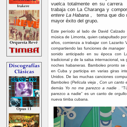
vuelca totalmente en su carrera
trabaja con La Charanga y comp
entere La Habana
, tema que dio n
mayor éxito del grupo.
Este período al lado de David Calzado t
música de Limonta, quien catapultado por
años, comienza a trabajar con Lazarito 
compartiendo las funciones de
manager
sonido anticipado en su época con La
tradicional y de la salsa internacional, v
noches habaneras. Bamboleo pronto se c
en Cuba y participa en varias giras in
Unidos. De las muchas canciones compu
Bamboleo (
Película vieja
,
Con un canto 
demás
Yo no me parezco a nadie
. “T
parezco a nadie” es un canto de orgullo
nueva timba cubana.