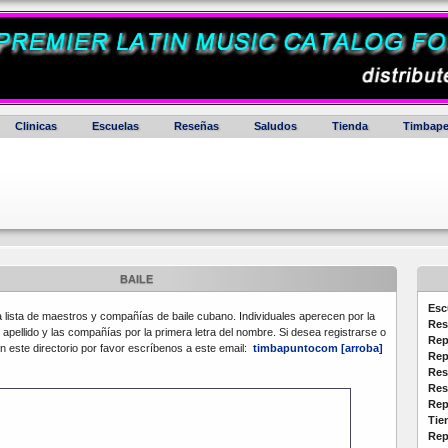
Clinicas
Escuelas
Reseñas
Saludos
Tienda
Timbape
BAILE
Esc
 lista de maestros y compañías de baile cubano. Individuales aperecen por la
Res
r apellido y las compañías por la primera letra del nombre. Si desea registrarse o
Rep
n este directorio por favor escríbenos a este email:
timbapuntocom [arroba]
Rep
Res
Res
Rep
Tie
Rep