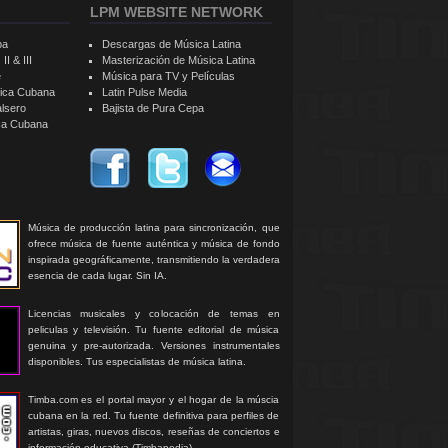
LPM WEBSITE NETWORK
ba
Descargas de Música Latina
II & III
Masterización de Música Latina
e
Música para TV y Películas
sica Cubana
Latin Pulse Media
alsero
Bajista de Pura Cepa
ica Cubana
Música de producción latina para sincronización, que
ofrece música de fuente auténtica y música de fondo
inspirada geográficamente, transmitiendo la verdadera
esencia de cada lugar. Sin IA.
Licencias musicales y colocación de temas en
peliculas y televisión. Tu fuente editorial de música
genuina y pre-autorizada. Versiones instrumentales
disponibles. Tus especialistas de música latina.
Timba.com es el portal mayor y el hogar de la múscia
cubana en la red. Tu fuente definitiva para perfiles de
artistas, giras, nuevos discos, reseñas de conciertos e
información educativa (Timbapedia).