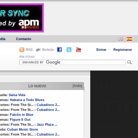
dia
Contacto
RSS
Boletín
Entrar
·
Registrarse
POR CIUDAD
[hide]
LO NUEVO
uela:
Salsa Vida
enas:
Habana a Todo Blues
ortes:
From The St...
:
Cubadisco 2...
ortes:
From The St...
:
Cubadisco 2...
enas:
Falcón in Blue
enas:
Figure It Out
ortes:
From The St...
:
Jazz Plaza ...
nda:
Cuban Music Store
ortes:
From The St...
:
Cubadisco 2...