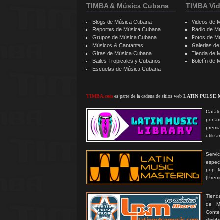
TIMBA & Música Cubana
TIMBA Vid
Blogs de Música Cubana
Videos de 
Reportes de Música Cubana
Radio de M
Grupos de Música Cubana
Fotos de M
Músicos & Cantantes
Galerias d
Giras de Música Cubana
Tienda de 
Bailes Tropicales y Cubanos
Boletín de
Escuelas de Música Cubana
TIMBA.com
es parte de la cadena de sitios web
LATIN PULSE 
Catálo
por ar
premi
utiliz
Serv
especi
pop. 
(Prem
Tienda
de MP
Conte
rápida