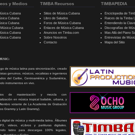
eos y Medios
TIMBA Recursos
TIMBAPEDIA
Música Cubana
Sitios de Música Cubana
Enciclopedia de Tim
úsica Cubana
Libro de Saludos
Raices de la Timba I, 
úsica Cubana
Foros de Música Cubana
Entendiendo la Clav
e Música Cubana
Enlaces de Música Cubana
Discografías de Mú
Música Cubana
Anuncios en Timba.com
Mas Allá del Piano S
 Música Cubana
Sobre Nosotros
Entrevistas de Mús
Contacto
Mapa del Sitio
MUSIC:
go de música latina para sincronización, creado
tistas genuinos, músicos, vocalistas e ingenieros
ados del Caribe, Centroamérica y Sudamérica,
ando instrumentos en vivo.
icios de masterización y mezcla con
alización en música tropical bailable, urbana, y
Miembro votante de La Academia de Grabación
ios Grammy y Latin Grammy).
 digital de música y multi-media latina. Álbumes
3, videos, eLibros y partituras digitales.
nido latino para descargas 100% legales,
s, divertidas y fáciles.