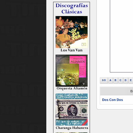
0-9
A
B
C
D
E
B
Dos Con Dos