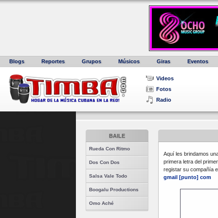
Blogs
Reportes
Grupos
Músicos
Giras
Eventos
Videos
Fotos
Radio
BAILE
Rueda Con Ritmo
Aquí les brindamos una
primera letra del prime
Dos Con Dos
registar su compañía e
Salsa Vale Todo
gmail [punto] com
Boogalu Productions
Omo Aché