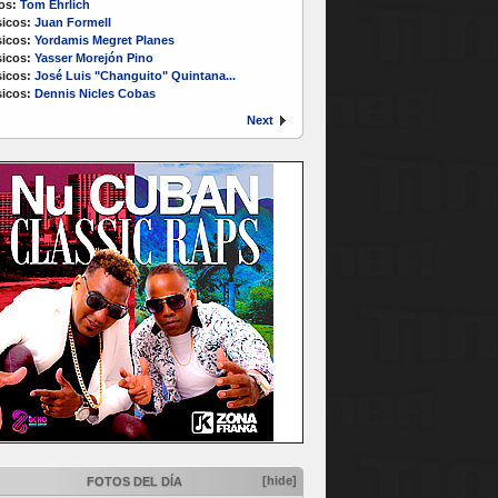
os:
Tom Ehrlich
icos:
Juan Formell
icos:
Yordamis Megret Planes
icos:
Yasser Morejón Pino
icos:
José Luis "Changuito" Quintana...
icos:
Dennis Nicles Cobas
Next
[hide]
FOTOS DEL DÍA