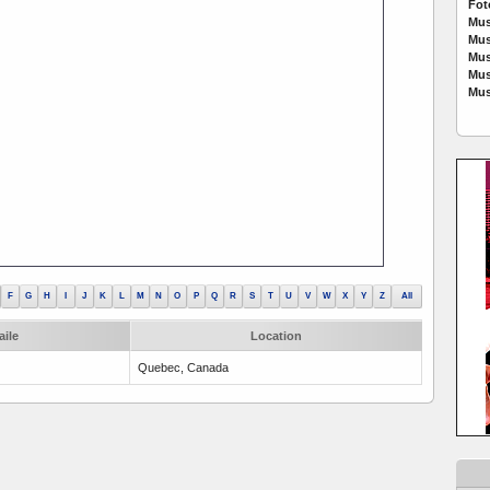
Fot
Mus
Mus
Mus
Mus
Mus
F
G
H
I
J
K
L
M
N
O
P
Q
R
S
T
U
V
W
X
Y
Z
All
aile
Location
Quebec, Canada