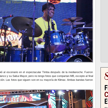
ió al escenario en el espectacular Timba después de la medianoche. Fueron
anco y su Salsa Mayor, pero no tengo fotos que compartan MB, excepto al final
ación. Las fotos que siguen son en su mayoría de Klimax. Ambas bandas fueron