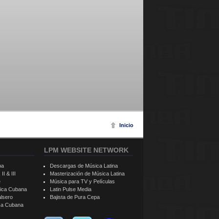
Inicio
LPM WEBSITE NETWORK
ba
Descargas de Música Latina
II & III
Masterización de Música Latina
e
Música para TV y Películas
sica Cubana
Latin Pulse Media
alsero
Bajista de Pura Cepa
ica Cubana