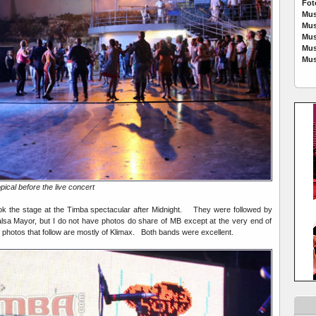
Fot
Mus
Mus
Mus
Mus
Mus
ical before the live concert
ok the stage at the Timba spectacular after Midnight. They were followed by
lsa Mayor, but I do not have photos do share of MB except at the very end of
photos that follow are mostly of Klimax. Both bands were excellent.