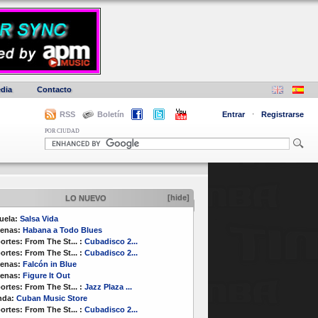
dia
Contacto
RSS
Boletín
Entrar
·
Registrarse
POR CIUDAD
[hide]
LO NUEVO
uela:
Salsa Vida
enas:
Habana a Todo Blues
ortes:
From The St...
:
Cubadisco 2...
ortes:
From The St...
:
Cubadisco 2...
enas:
Falcón in Blue
enas:
Figure It Out
ortes:
From The St...
:
Jazz Plaza ...
nda:
Cuban Music Store
ortes:
From The St...
:
Cubadisco 2...