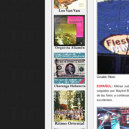
Giraldo Piloto
ESPAÑOL:
Klimax sub
seguidos por Maykel Bl
de las fotos a continu
excelentes.