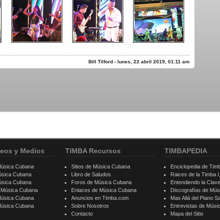
Bill Tilford - lunes, 22 abril 2019, 01:11 am
eos y Medios
TIMBA Recursos
TIMBAPEDIA
Música Cubana
Sitios de Música Cubana
Enciclopedia de Tim
úsica Cubana
Libro de Saludos
Raices de la Timba I, 
úsica Cubana
Foros de Música Cubana
Entendiendo la Clav
e Música Cubana
Enlaces de Música Cubana
Discografías de Mú
Música Cubana
Anuncios en Timba.com
Mas Allá del Piano S
 Música Cubana
Sobre Nosotros
Entrevistas de Mús
Contacto
Mapa del Sitio