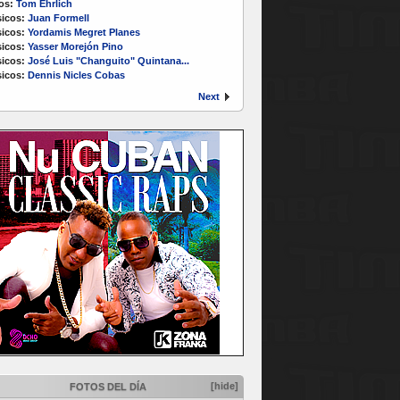
os:
Tom Ehrlich
icos:
Juan Formell
icos:
Yordamis Megret Planes
icos:
Yasser Morejón Pino
icos:
José Luis "Changuito" Quintana...
icos:
Dennis Nicles Cobas
Next
[hide]
FOTOS DEL DÍA