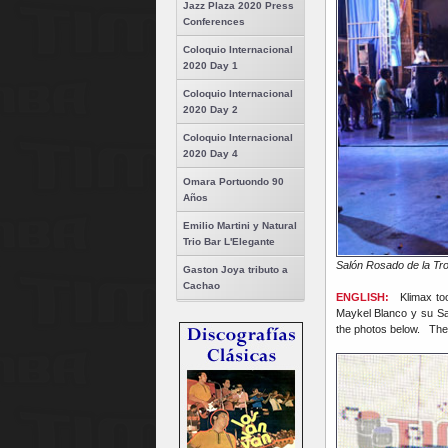
Jazz Plaza 2020 Press
Conferences
Coloquio Internacional
2020 Day 1
Coloquio Internacional
2020 Day 2
Coloquio Internacional
2020 Day 4
Omara Portuondo 90
Años
Emilio Martini y Natural
Trio Bar L'Elegante
Salón Rosado de la Trop
Gaston Joya tributo a
Cachao
ENGLISH:
Klimax to
Maykel Blanco y su Sa
the photos below. The 