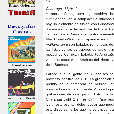
Charanga Light 2
no carece complet
cerrando
Crazy, loco,
y también la
cumpleaños
van a complacer a muchos f
hay un elemento de fusión con Cubatón
La mayor parte del resto se dedica a dif
canción,
La entrevista
, muestra elemen
Más Cubatón/Reguetón aparece en
Kuni
mañana sin ti
son baladas romanticas de 
las listas de las estaciónes de radio l
mezcla de Cumbia y balada,
Todo el añ
vez más popular en América del Norte, 
de la Bachata.
Parece que la gente de Cubadisco ta
proyecto habitual de CH. La grabación s
premio en la categoría de Música L
nominado en la categoría de Música Popu
grabaciónes de este grupo. Esto nos ll
Charanga Light 2 en serio?" Para res
justa, este escritor debe revelar que muc
este disco son stilos que no se encuentra