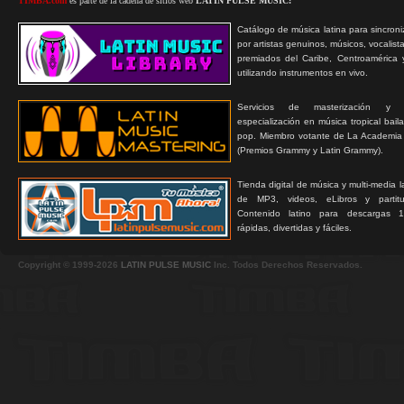
TIMBA.com
es parte de la cadena de sitios web
LATIN PULSE MUSIC:
Catálogo de música latina para sincroni
por artistas genuinos, músicos, vocalist
premiados del Caribe, Centroamérica 
utilizando instrumentos en vivo.
Servicios de masterización y
especialización en música tropical bail
pop. Miembro votante de La Academia
(Premios Grammy y Latin Grammy).
Tienda digital de música y multi-media 
de MP3, videos, eLibros y partitur
Contenido latino para descargas 1
rápidas, divertidas y fáciles.
Copyright © 1999-2026
LATIN PULSE MUSIC
Inc. Todos Derechos Reservados.