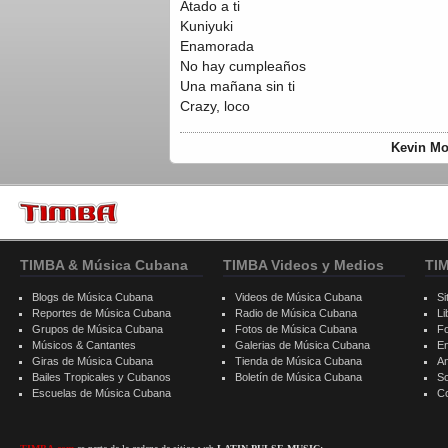
Atado a ti
Kuniyuki
Enamorada
No hay cumpleaños
Una mañana sin ti
Crazy, loco
Kevin Mo
TIMBA & Música Cubana
TIMBA Videos y Medios
TI
Blogs de Música Cubana
Videos de Música Cubana
Si
Reportes de Música Cubana
Radio de Música Cubana
Li
Grupos de Música Cubana
Fotos de Música Cubana
F
Músicos & Cantantes
Galerias de Música Cubana
E
Giras de Música Cubana
Tienda de Música Cubana
A
Bailes Tropicales y Cubanos
Boletín de Música Cubana
S
Escuelas de Música Cubana
C