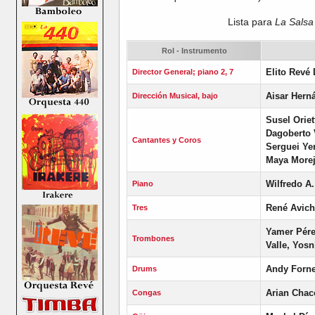
Lista para
La Salsa
Rol - Instrumento
Elito Revé
Director General; piano 2, 7
Aisar Her
Dirección Musical, bajo
Susel Orie
Dagoberto 
Cantantes y Coros
Serguei Ye
Maya Morej
Wilfredo A
Piano
René Avic
Tres
Yamer Pére
Trombones
Valle, Yosn
Andy Forne
Drums
Arian Chac
Congas