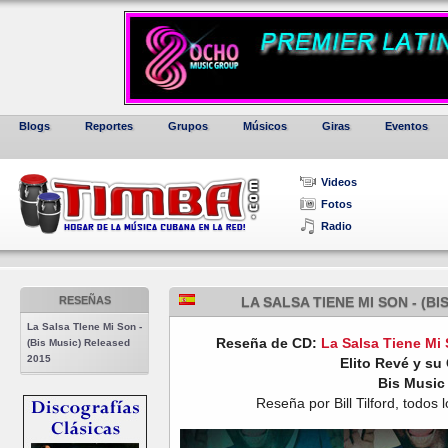
Blogs
Reportes
Grupos
Músicos
Giras
Eventos
Videos
Fotos
Radio
RESEÑAS
LA SALSA TIENE MI SON - (B
La Salsa TIene Mi Son -
Reseña de CD:
La Salsa Tiene Mi
(Bis Music) Released
2015
Elito Revé y su
Bis Music
Reseña por Bill Tilford, todo