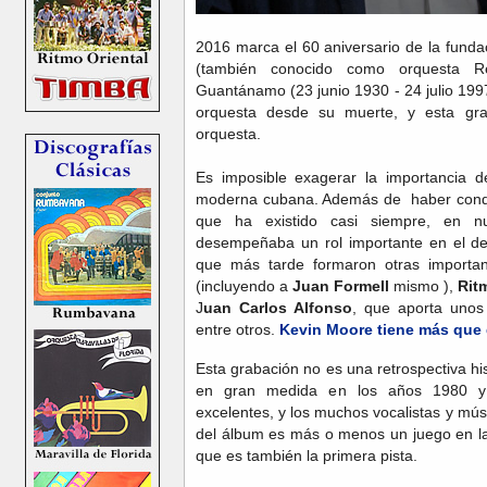
2016 marca el 60 aniversario de la fund
(también conocido como orquesta 
Guantánamo (23 junio 1930 - 24 julio 199
orquesta desde su muerte, y esta g
orquesta.
Es imposible exagerar la importancia d
moderna cubana. Además de haber conduc
que ha existido casi siempre, en n
desempeñaba un rol importante en el de
que más tarde formaron otras importa
(incluyendo a
Juan Formell
mismo ),
Rit
J
uan Carlos Alfonso
, que aporta unos
entre otros.
Kevin Moore tiene más que d
Esta grabación no es una retrospectiva hi
en gran medida en los años 1980 y 
excelentes, y los muchos vocalistas y mús
del álbum es más o menos un juego en l
que es también la primera pista.