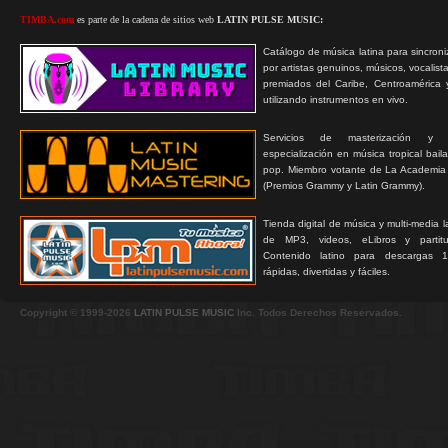
TIMBA.com
es parte de la cadena de sitios web
LATIN PULSE MUSIC:
Catálogo de música latina para sincroni
por artistas genuinos, músicos, vocalist
premiados del Caribe, Centroamérica 
utilizando instrumentos en vivo.
Servicios de masterización y
especialización en música tropical bail
pop. Miembro votante de La Academia
(Premios Grammy y Latin Grammy).
Tienda digital de música y multi-media 
de MP3, videos, eLibros y partitur
Contenido latino para descargas 1
rápidas, divertidas y fáciles.
Copyright © 1999-2026
LATIN PULSE MUSIC
Inc. Todos Derechos Reservados.