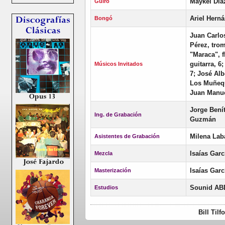
Maykel Día
Güiro
Ariel Hern
Bongó
Juan Carlo
Pérez, trom
"Maraca", f
guitarra, 6
Músicos Invitados
7; José Alb
Los Muñequ
Juan Manue
Jorge Benít
Ing. de Grabación
Guzmán
Milena Lab
Asistentes de Grabación
Isaías Gar
Mezcla
Isaías Gar
Masterización
Sounid A
Estudios
Bill Til