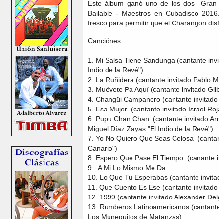
Este álbum ganó uno de los dos Gran 
Bailable - Maestros en Cubadisco 2016
fresco para permitir que el Charangon dis
Canciónes: :
1. Mi Salsa Tiene Sandunga (cantante inv
Indio de la Revé")
2. La Ruñidera (cantante invitado Pablo M
3. Muévete Pa Aquí (cantante invitado Gil
4. Changüi Campanero (cantante invitado
5. Esa Mujer (cantante invitado Israel Roj
6. Pupu Chan Chan (cantante invitado A
Miguel Díaz Zayas "El Indio de la Revé")
7. Yo No Quiero Que Seas Celosa (cantant
Canario")
8. Espero Que Pase El Tiempo (canante i
9. .A Mi Lo Mismo Me Da
10. Lo Que Tu Esperabas (cantante invitado
11. Que Cuento Es Ese (cantante invitado 
12. 1999 (cantante invitado Alexander De
13. Rumberos Latinoamericanos (cantante
Los Munequitos de Matanzas)