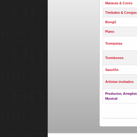
Maracas & Coros
Timbales & Congas
Bongó
Piano
Trompetas
Trombones
Saxofón
Artistas invitados
Productor, Arreglist
Musical