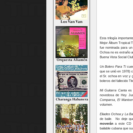
Esta trilogía importa
Mejor Álbum Tropical T
fue nominada para un 
Ochoa no es extraño a 
Buena Vista Social Clu
Un Bolero Para Ti
cue
que se unió en 1978) c
el Sr. ochoa en voz y 
boleros del fallecido T
Mi Guitarra Canta
es 
novedosa de Hey Jud
Comparsa
,
El Maniser
volumen.
Eliades Ochoa y La Ba
de baile. No deje que
moverán
a este CD (
bailable cubana que su