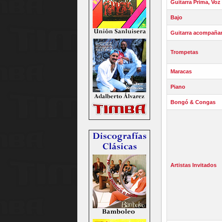
Guitarra Prima, Voz
Bajo
Guitarra acompaña
Trompetas
Maracas
Piano
Bongó & Congas
Artistas Invitados