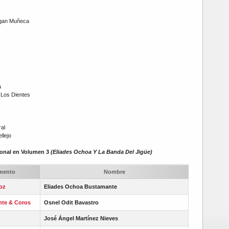
igan Muñeca
a
Los Dientes
al
llejo
onal en Volumen 3
(Eliades Ochoa Y La Banda Del Jigüe)
umento
Nombre
Voz
Eliades Ochoa Bustamante
nte & Coros
Osnel Odit Bavastro
José Ángel Martínez Nieves