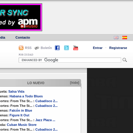
dia
Contacto
RSS
Boletín
Entrar
·
Registrarse
POR CIUDAD
[hide]
LO NUEVO
uela:
Salsa Vida
enas:
Habana a Todo Blues
ortes:
From The St...
:
Cubadisco 2...
ortes:
From The St...
:
Cubadisco 2...
enas:
Falcón in Blue
enas:
Figure It Out
ortes:
From The St...
:
Jazz Plaza ...
nda:
Cuban Music Store
ortes:
From The St...
:
Cubadisco 2...