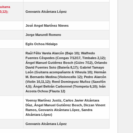
uitarra
,12);
Geovanis Alcántara López
José Angel Martínez Nieves
Jorge Marurell Romero
Eglis Ochoa Hidalgo
Raúl Félix Varela Alarcón (Bajo 10); Walfredo
Fuentes Céspedes (Congas 7/12/17, Timbales 2,12);
Ángel Manuel Gutiérrez Bosch (Güiro 7/12), Orlando
David Fuentes Soto (Batería 8,17); Gabriel Tamayo
León (Guitarra acompañante & Viheula 10); Hermán
M. Bernardo Medina (Violoncello 12); Pedro Alarcón
(Violin 10,11,12); René Dominguez Muñoz (Saxofón
4,5); Ángel Beltrán Carbonnel (Trompeta 6,10); Iván
Acosta Ochoa (Flauta 12)
Yoensy Martínez Justiz, Carlos Javier Alcántara
Díaz, Ángel Manuel Gutiérrez Bosch, Diczan Vinent
Ramos, Geovanis Alcántara López, Sandra
Alcántara López)
Geovanis Alcántara López