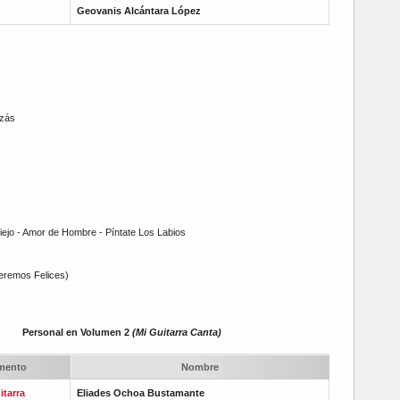
Geovanis Alcántara López
izás
Viejo - Amor de Hombre - Píntate Los Labios
eremos Felices)
Personal en Volumen 2
(Mi Guitarra Canta)
umento
Nombre
itarra
Eliades Ochoa Bustamante