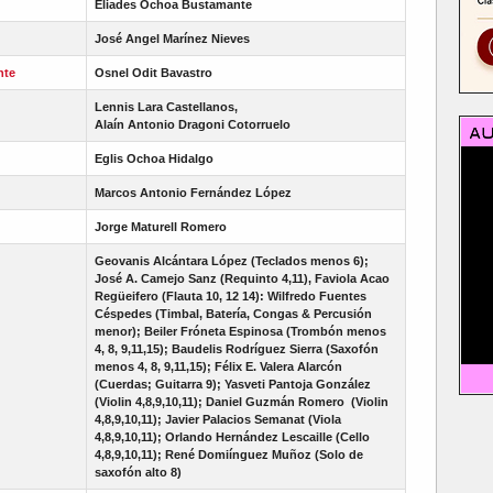
Eliades Ochoa Bustamante
José Angel Marínez Nieves
nte
Osnel Odit Bavastro
Lennis Lara Castellanos,
Alaín Antonio Dragoni Cotorruelo
Eglis Ochoa Hidalgo
Marcos Antonio Fernández López
Jorge Maturell Romero
Geovanis Alcántara López (Teclados menos 6);
José A. Camejo Sanz (Requinto 4,11), Faviola Acao
Regüeifero (Flauta 10, 12 14): Wilfredo Fuentes
Céspedes (Timbal, Batería, Congas & Percusión
menor); Beiler Fróneta Espinosa (Trombón menos
4, 8, 9,11,15); Baudelis Rodríguez Sierra (Saxofón
menos 4, 8, 9,11,15); Félix E. Valera Alarcón
(Cuerdas; Guitarra 9); Yasveti Pantoja González
(Violin 4,8,9,10,11); Daniel Guzmán Romero
(Violin
4,8,9,10,11); Javier Palacios Semanat
(Viola
4,8,9,10,11);
Orlando Hernández Lescaille (Cello
4,8,9,10,11); René Domiínguez Muñoz (Solo de
saxofón alto 8)