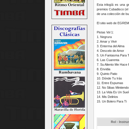
Esta trilogíá es una
premios Cubadisco (el 
de una colección de b
El sitio web de EGREM
Pistas Vol 1:
1. Negrura
2. Amar y Vivir
3. Enterma del Alma
4. Descelo de Amor
5. Un Fantasma Para T
6. Las Cuarenta
7. Su Aliento Me Hace 
8. Envidia
9. Quinto Patio
10. Dónde Tu Irás
11. Entre Espumas
12. No Sibas Mintiendo
13. La Vida Es Un Sue
14. Mis Delirios
15. Un Bolero Para Ti
Rol - Instr