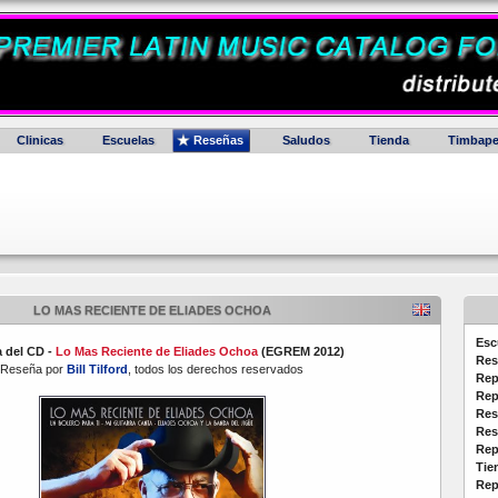
Clinicas
Escuelas
Reseñas
Saludos
Tienda
Timbape
LO MAS RECIENTE DE ELIADES OCHOA
Esc
 del CD -
Lo Mas Reciente de Eliades Ochoa
(EGREM 2012)
Res
Reseña por
Bill Tilford
, todos los derechos reservados
Rep
Rep
Res
Res
Rep
Tie
Rep