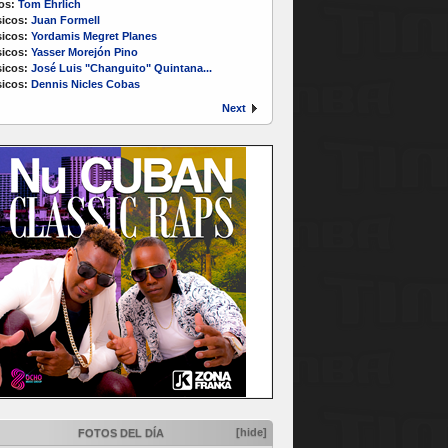
os:
Tom Ehrlich
icos:
Juan Formell
icos:
Yordamis Megret Planes
icos:
Yasser Morejón Pino
icos:
José Luis "Changuito" Quintana...
icos:
Dennis Nicles Cobas
Next
[hide]
FOTOS DEL DÍA