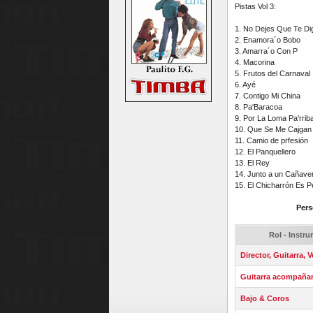
Pistas Vol 3:
1. No Dejes Que Te D
2. Enamora´o Bobo
3. Amarra´o Con P
4. Macorina
5. Frutos del Carnaval
6. Ayé
7. Contigo Mi China
8. Pa'Baracoa
9. Por La Loma Pa'rrib
10. Que Se Me Cajgan 
11. Camio de prfesión
12. El Panquellero
13. El Rey
14. Junto a un Cañaver
15. El Chicharrón Es Pe
Pers
Rol - Instr
Director, Guitarra, 
Guitarra acompaña
Bajo & Coros