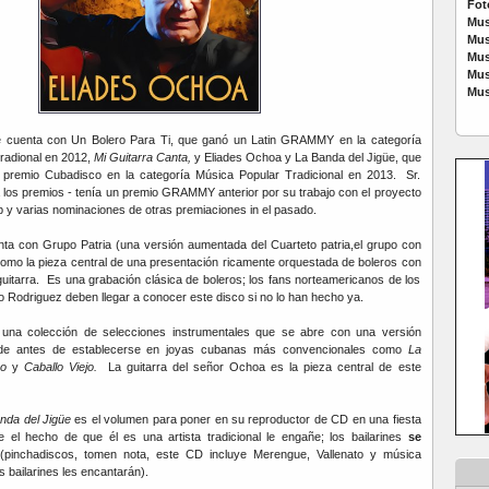
Fot
Mus
Mus
Mus
Mus
Mus
nte cuenta con Un Bolero Para Ti, que ganó un Latin GRAMMY en la categoría
radional en 2012,
Mi Guitarra Canta,
y Eliades Ochoa y La Banda del Jigüe, que
premio Cubadisco en la categoría Música Popular Tradicional en 2013. Sr.
los premios - tenía un premio GRAMMY anterior por su trabajo con el proyecto
b y varias nominaciones de otras premiaciones in el pasado.
nta con Grupo Patria (una versión aumentada del Cuarteto patria,el grupo con
omo la pieza central de una presentación ricamente orquestada de boleros con
guitarra. Es una grabación clásica de boleros; los fans norteamericanos de los
ito Rodriguez deben llegar a conocer este disco si no lo han hecho ya.
una colección de selecciones instrumentales que se abre con una versión
e antes de establecerse en joyas cubanas más convencionales como
La
o
y
Caballo Viejo.
La guitarra del señor Ochoa es la pieza central de este
nda del Jigüe
es el volumen para poner en su reproductor de CD en una fiesta
 el hecho de que él es una artista tradicional le engañe; los bailarines
se
pinchadiscos, tomen nota, este CD incluye Merengue, Vallenato y música
s bailarines les encantarán).