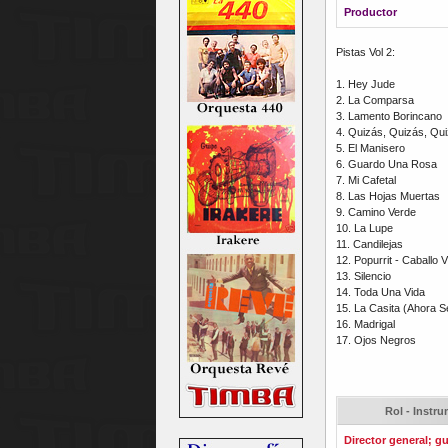
Productor
Pistas Vol 2:
1. Hey Jude
2. La Comparsa
3. Lamento Borincano
4. Quizás, Quizás, Qu
5. El Manisero
6. Guardo Una Rosa
7. Mi Cafetal
8. Las Hojas Muertas
9. Camino Verde
10. La Lupe
11. Candilejas
12. Popurrit - Caballo 
13. Silencio
14. Toda Una Vida
15. La Casita (Ahora S
16. Madrigal
17. Ojos Negros
Rol - Instr
Director general; gu