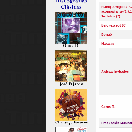
Piano; Arreglista; G
acompañante (6,9,10
Teclados (7)
Bajo (except 10)
Bongó
Maracas
Artistas Invitados
Coros (1)
Producción Musical