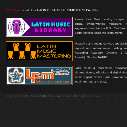
TIMBA.com
is part of the
LATIN PULSE MUSIC WEBSITE NETWORK:
Premier Latin Music catalog for sync c
artists, award-winning musicians, 
engineers from the the U.S., Caribbean
South America using live instruments.
Mastering and mixing services specializ
tropical and urban music. Voting 
Recording Academy (Grammy & L
Awards). Member NARIP.
Latin music & multi-media downloa
albums, videos, eBooks and digital shee
music digital content and downloa
legal, fun, fast and easy.
Copyright © 1999-2026
LATIN PULSE MUSIC
Inc. All Rights Reserved.