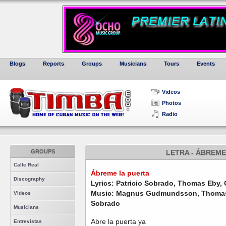
Blogs
Reports
Groups
Musicians
Tours
Events
Videos
Photos
Radio
GROUPS
LETRA - ÁBREME
Calle Real
Ábreme la puerta
Discography
Lyrics: Patricio Sobrado, Thomas Eby,
Music: Magnus Gudmundsson, Thomas E
Videos
Sobrado
Musicians
Abre la puerta ya
Entrevistas