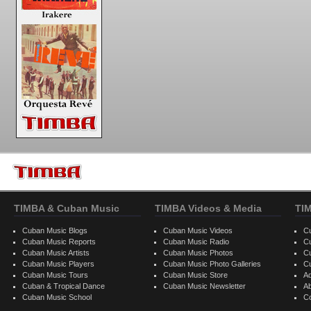
TIMBA & Cuban Music
TIMBA Videos & Media
TI
Cuban Music Blogs
Cuban Music Videos
C
Cuban Music Reports
Cuban Music Radio
C
Cuban Music Artists
Cuban Music Photos
C
Cuban Music Players
Cuban Music Photo Galleries
C
Cuban Music Tours
Cuban Music Store
Ad
Cuban & Tropical Dance
Cuban Music Newsletter
A
Cuban Music School
C