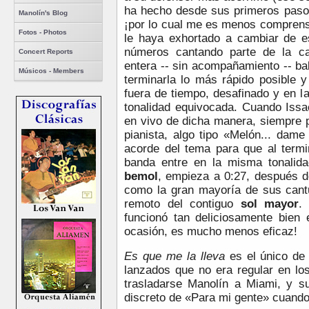
ha hecho desde sus primeros pasos
Manolín's Blog
¡por lo cual me es menos comprens
Fotos - Photos
le haya exhortado a cambiar de es
números cantando parte de la ca
Concert Reports
entera -- sin acompañamiento -- b
Músicos - Members
terminarla lo más rápido posible y
fuera de tiempo, desafinado y en l
tonalidad equivocada. Cuando Issa
en vivo de dicha manera, siempre 
pianista, algo tipo «Melón... dame
acorde del tema para que al termi
banda entre en la misma tonalida
bemol
, empieza a 0:27, después d
como la gran mayoría de sus cantu
remoto del contiguo
sol mayor
.
funcionó tan deliciosamente bien 
ocasión, es mucho menos eficaz!
Es que me la lleva
es el único de
lanzados que no era regular en lo
trasladarse Manolín a Miami, y s
discreto de «Para mi gente» cuand