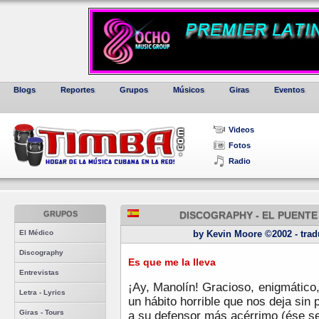
Blogs
Reportes
Grupos
Músicos
Giras
Eventos
Videos
Fotos
Radio
GRUPOS
DISCOGRAPHY - EL PUENTE 
El Médico
by Kevin Moore ©2002 - tradu
Discography
Es que me la lleva
Entrevistas
¡Ay, Manolín! Gracioso, enigmático, 
Letra - Lyrics
un hábito horrible que nos deja sin 
Giras - Tours
a su defensor más acérrimo (ése se