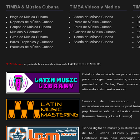
TIMBA & Música Cubana
TIMBA Videos y Medios
TI
Blogs de Música Cubana
Videos de Música Cubana
Si
Reportes de Música Cubana
Radio de Música Cubana
Li
Grupos de Música Cubana
Fotos de Música Cubana
F
Músicos & Cantantes
Galerias de Música Cubana
E
Giras de Música Cubana
Tienda de Música Cubana
A
Bailes Tropicales y Cubanos
Boletín de Música Cubana
S
Escuelas de Música Cubana
C
TIMBA.com
es parte de la cadena de sitios web
LATIN PULSE MUSIC:
Catálogo de música latina para sincroni
por artistas genuinos, músicos, vocalist
premiados del Caribe, Centroamérica 
utilizando instrumentos en vivo.
Servicios de masterización y
especialización en música tropical bail
pop. Miembro votante de La Academia
(Premios Grammy y Latin Grammy).
Tienda digital de música y multi-media 
de MP3, videos, eLibros y partitur
Contenido latino para descargas 1