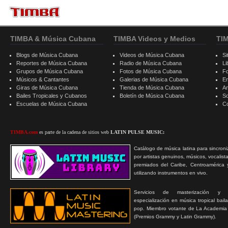
TIMBA & Música Cubana
TIMBA Videos y Medios
TI
Blogs de Música Cubana
Videos de Música Cubana
Si
Reportes de Música Cubana
Radio de Música Cubana
Li
Grupos de Música Cubana
Fotos de Música Cubana
F
Músicos & Cantantes
Galerias de Música Cubana
E
Giras de Música Cubana
Tienda de Música Cubana
A
Bailes Tropicales y Cubanos
Boletín de Música Cubana
S
Escuelas de Música Cubana
C
TIMBA.com
es parte de la cadena de sitios web
LATIN PULSE MUSIC:
Catálogo de música latina para sincroni
por artistas genuinos, músicos, vocalist
premiados del Caribe, Centroamérica 
utilizando instrumentos en vivo.
Servicios de masterización y
especialización en música tropical bail
pop. Miembro votante de La Academia
(Premios Grammy y Latin Grammy).