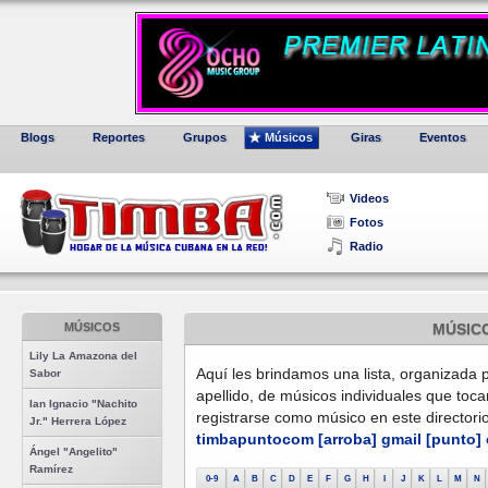
Blogs
Reportes
Grupos
Músicos
Giras
Eventos
Videos
Fotos
Radio
MÚSICOS
MÚSIC
Lily La Amazona del
Aquí les brindamos una lista, organizada p
Sabor
apellido, de músicos individuales que toc
Ian Ignacio "Nachito
registrarse como músico en este directori
Jr." Herrera López
timbapuntocom [arroba] gmail [punto]
Ángel "Angelito"
Ramírez
0-9
A
B
C
D
E
F
G
H
I
J
K
L
M
N