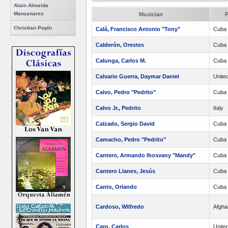
Alain Almeida
Manzanares
Musician
P
Christian Pepín
Calá, Francisco Antonio "Tony"
Cuba
Calderón, Orestes
Cuba
Calunga, Carlos M.
Cuba
Calvario Guerra, Daymar Daniel
Unite
Calvo, Pedro "Pedrito"
Cuba
Calvo Jr., Pedrito
Italy
Calzado, Sergio David
Cuba
Camacho, Pedro "Pedrito"
Cuba
Cantero, Armando Ihosvany "Mandy"
Cuba
Cantero Llanes, Jesús
Cuba
Canto, Orlando
Cuba
Cardoso, Wilfredo
Afgha
Caro, Carlos
Unite