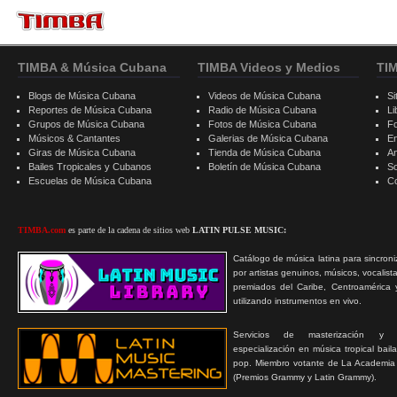
TIMBA & Música Cubana
TIMBA Videos y Medios
TI
Blogs de Música Cubana
Videos de Música Cubana
Si
Reportes de Música Cubana
Radio de Música Cubana
Li
Grupos de Música Cubana
Fotos de Música Cubana
F
Músicos & Cantantes
Galerias de Música Cubana
E
Giras de Música Cubana
Tienda de Música Cubana
A
Bailes Tropicales y Cubanos
Boletín de Música Cubana
S
Escuelas de Música Cubana
C
TIMBA.com
es parte de la cadena de sitios web
LATIN PULSE MUSIC:
Catálogo de música latina para sincroni
por artistas genuinos, músicos, vocalist
premiados del Caribe, Centroamérica 
utilizando instrumentos en vivo.
Servicios de masterización y
especialización en música tropical bail
pop. Miembro votante de La Academia
(Premios Grammy y Latin Grammy).