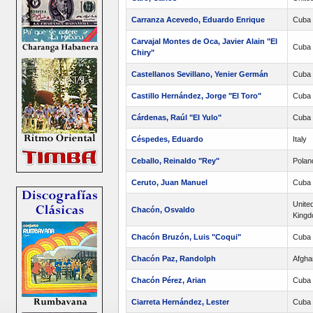
Carranza Acevedo, Eduardo Enrique
Cuba
Carvajal Montes de Oca, Javier Alain "El
Cuba
Chiry"
Castellanos Sevillano, Yenier Germán
Cuba
Castillo Hernández, Jorge "El Toro"
Cuba
Cárdenas, Raúl "El Yulo"
Cuba
Céspedes, Eduardo
Italy
Ceballo, Reinaldo "Rey"
Polan
Ceruto, Juan Manuel
Cuba
Unite
Chacón, Osvaldo
King
Chacón Bruzón, Luis "Coqui"
Cuba
Chacón Paz, Randolph
Afgha
Chacón Pérez, Arian
Cuba
Ciarreta Hernández, Lester
Cuba