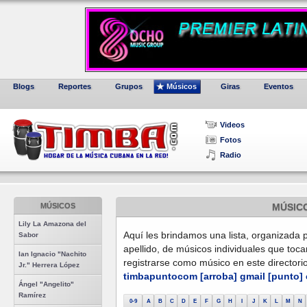
Blogs
Reportes
Grupos
Músicos
Giras
Eventos
Videos
Fotos
Radio
MÚSICOS
MÚSIC
Lily La Amazona del
Aquí les brindamos una lista, organizada p
Sabor
apellido, de músicos individuales que toc
Ian Ignacio "Nachito
registrarse como músico en este directori
Jr." Herrera López
timbapuntocom [arroba] gmail [punto]
Ángel "Angelito"
Ramírez
0-9
A
B
C
D
E
F
G
H
I
J
K
L
M
N