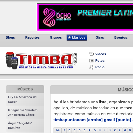
Blogs
Reportes
Grupos
Músicos
Giras
Eventos
Videos
Fotos
Radio
MÚSICOS
MÚSIC
Lily La Amazona del
Aquí les brindamos una lista, organizada p
Sabor
apellido, de músicos individuales que toc
Ian Ignacio "Nachito
registrarse como músico en este directori
Jr." Herrera López
timbapuntocom [arroba] gmail [punto]
Ángel "Angelito"
Ramírez
0-9
A
B
C
D
E
F
G
H
I
J
K
L
M
N