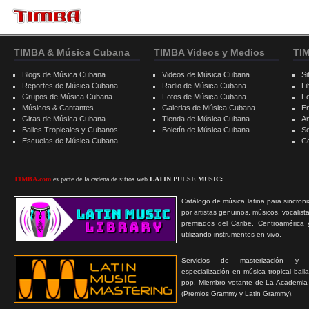
TIMBA & Música Cubana
TIMBA Videos y Medios
TI
Blogs de Música Cubana
Videos de Música Cubana
Si
Reportes de Música Cubana
Radio de Música Cubana
Li
Grupos de Música Cubana
Fotos de Música Cubana
F
Músicos & Cantantes
Galerias de Música Cubana
E
Giras de Música Cubana
Tienda de Música Cubana
A
Bailes Tropicales y Cubanos
Boletín de Música Cubana
S
Escuelas de Música Cubana
C
TIMBA.com
es parte de la cadena de sitios web
LATIN PULSE MUSIC:
Catálogo de música latina para sincroni
por artistas genuinos, músicos, vocalist
premiados del Caribe, Centroamérica 
utilizando instrumentos en vivo.
Servicios de masterización y
especialización en música tropical bail
pop. Miembro votante de La Academia
(Premios Grammy y Latin Grammy).