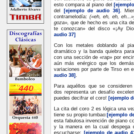
esto compara al piano del
[ejemplo
del
[ejemplo de audio 36]
. Mie
contramelodía:
(«eh, eh, eh, eh...
goza»,
que de hecho es una cita d
te conozcan» del disco «¡Ay Di
audio 37]
Con los metales doblando al pia
dramático y la banda quiebra par
con una sección de «rap» por enci
aún más enérgico que los demás
variaciones por parte de Tirso en 
audio 38]
.
Para aquéllos que se consideren 
dos representa un desafío excelen
puedes decifrar el coro!
[ejemplo d
La cita del coro 2 es lógica una ve
tiene su propio tumbao:
[ejemplo d
esta fabulosa invención de piano co
y la manera en la cual despega 
escucharse:
[ejemplo de audio 4