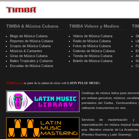
TIMBA & Música Cubana
TIMBA Videos y Medios
TI
Blogs de Música Cubana
Videos de Música Cubana
Si
Reportes de Música Cubana
Radio de Música Cubana
Li
Grupos de Música Cubana
Fotos de Música Cubana
F
Músicos & Cantantes
Galerias de Música Cubana
E
Giras de Música Cubana
Tienda de Música Cubana
A
Bailes Tropicales y Cubanos
Boletín de Música Cubana
S
Escuelas de Música Cubana
C
TIMBA.com
es parte de la cadena de sitios web
LATIN PULSE MUSIC:
Catálogo de música latina para sincroni
por artistas genuinos, músicos, vocalist
premiados del Caribe, Centroamérica 
utilizando instrumentos en vivo.
Servicios de masterización y
especialización en música tropical bail
pop. Miembro votante de La Academia
(Premios Grammy y Latin Grammy).