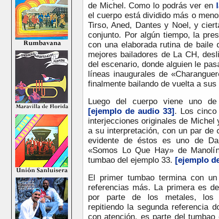
de Michel. Como lo podrás ver en
el cuerpo está dividido más o meno
Tirso, Aned, Dantes y Noel, y cie
conjunto. Por algún tiempo, la pre
con una elaborada rutina de baile 
mejores bailadores de La CH, desli
del escenario, donde alguien le pa
líneas inaugurales de «Charangue
finalmente bailando de vuelta a sus
Luego del cuerpo viene uno de 
[ejemplo de audio 33]
. Los cinco
interjecciones originales de Michel 
a su interpretación, con un par de
evidente de éstos es uno de Dan
«Somos Lo Que Hay» de Manol
tumbao del ejemplo 33.
[ejemplo de
El primer tumbao termina con un
referencias más. La primera es d
por parte de los metales, los 
repitiendo la segunda referencia 
con atención, es parte del tumbao