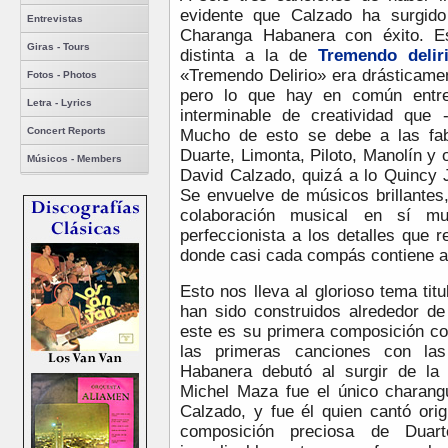
evidente que Calzado ha surgido
Entrevistas
Charanga Habanera con éxito. E
Giras - Tours
distinta a la de
Tremendo delir
«Tremendo Delirio» era drásticamen
Fotos - Photos
pero lo que hay en común entre 
Letra - Lyrics
interminable de creatividad que -
Concert Reports
Mucho de esto se debe a las fa
Duarte, Limonta, Piloto, Manolín y
Músicos - Members
David Calzado, quizá a lo Quincy 
Se envuelve de músicos brillantes
colaboración musical en sí mu
perfeccionista a los detalles que r
donde casi cada compás contiene al
Esto nos lleva al glorioso tema titu
han sido construidos alrededor d
este es su primera composición co
las primeras canciones con la
Habanera debutó al surgir de la
Michel Maza fue el único charang
Calzado, y fue él quien cantó ori
composición preciosa de Duart