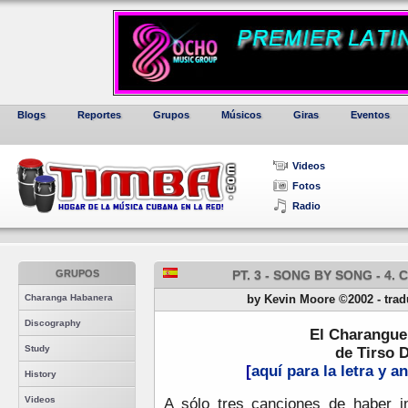
Blogs
Reportes
Grupos
Músicos
Giras
Eventos
Videos
Fotos
Radio
GRUPOS
PT. 3 - SONG BY SONG - 
Charanga Habanera
by Kevin Moore ©2002 - tradu
Discography
El Charangue
Study
de Tirso 
[
aquí para la letra y a
History
Videos
A sólo tres canciones de haber i