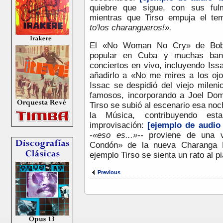
quiebre que sigue, con sus ful
mientras que Tirso empuja el te
to'los charangueros!».
El «No Woman No Cry» de Bob
popular en Cuba y muchas band
conciertos en vivo, incluyendo Iss
añadirlo a «No me mires a los ojo
Issac se despidió del viejo mile
famosos, incorporando a Joel Dom
Tirso se subió al escenario esa noc
la Música, contribuyendo es
improvisación:
[ejemplo de audio
-
«eso es...»--
proviene de una v
Condón» de la nueva Charanga H
ejemplo Tirso se sienta un rato al pi
Previous