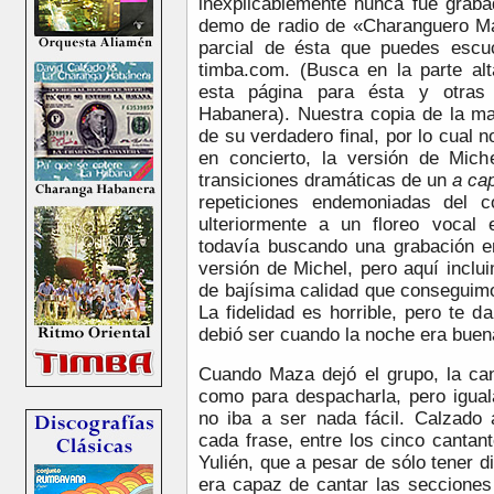
inexplicablemente nunca fue graba
demo de radio de «Charanguero M
parcial de ésta que puedes escu
timba.com. (Busca en la parte al
esta página para ésta y otras
Habanera). Nuestra copia de la ma
de su verdadero final, por lo cual
en concierto, la versión de Mic
transiciones dramáticas de un
a ca
repeticiones endemoniadas del 
ulteriormente a un floreo vocal
todavía buscando una grabación e
versión de Michel, pero aquí inclu
de bajísima calidad que conseguim
La fidelidad es horrible, pero te 
debió ser cuando la noche era bue
Cuando Maza dejó el grupo, la ca
como para despacharla, pero iguala
no iba a ser nada fácil. Calzado 
cada frase, entre los cinco cantan
Yulién, que a pesar de sólo tener 
era capaz de cantar las secciones