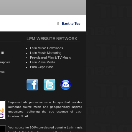
Back to Top
LPM WEBSITE NETWORK
Latin Music Downloads
 III
Latin Music Mastering
e
Pre-cleared Film & TV Music
raphies
Latin Pulse Media
Pura Cepa Bass
iews
Supreme Latin production music for sync that provides
authentic source music and geographically inspired
underscore, delivering the true essence of each
location. No AI.
Your source for 100% pre-cleared genuine Latin music