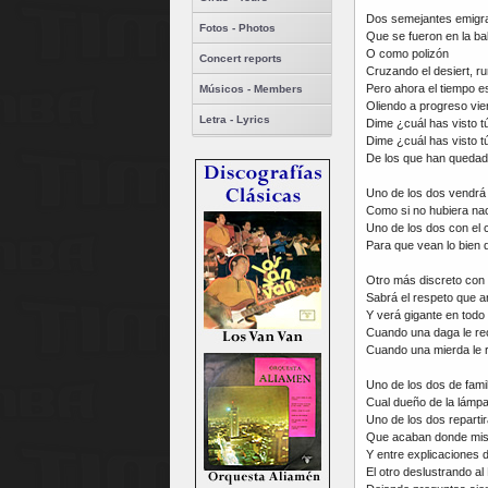
Dos semejantes emigr
Fotos - Photos
Que se fueron en la bal
O como polizón
Concert reports
Cruzando el desiert, ru
Pero ahora el tiempo e
Músicos - Members
Oliendo a progreso vie
Letra - Lyrics
Dime ¿cuál has visto t
Dime ¿cuál has visto t
De los que han quedad
Uno de los dos vendrá
Como si no hubiera nac
Uno de los dos con el 
Para que vean lo bien 
Otro más discreto con
Sabrá el respeto que a
Y verá gigante en todo
Cuando una daga le re
Cuando una mierda le 
Uno de los dos de famil
Cual dueño de la lámpa
Uno de los dos repart
Que acaban donde mi
Y entre explicaciones 
El otro deslustrando al