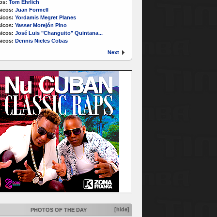
os:
Tom Ehrlich
icos:
Juan Formell
icos:
Yordamis Megret Planes
icos:
Yasser Morejón Pino
icos:
José Luis "Changuito" Quintana...
icos:
Dennis Nicles Cobas
Next
[hide]
PHOTOS OF THE DAY