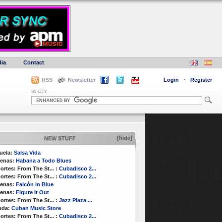
ia
Contact
RSS
Newsletter
Login
·
Register
BY CITY
[hide]
NEW STUFF
uela:
Salsa Vida
enas:
Habana a Todo Blues
ortes:
From The St...
:
Cubadisco 2...
ortes:
From The St...
:
Cubadisco 2...
enas:
Falcón in Blue
enas:
Figure It Out
ortes:
From The St...
:
Jazz Plaza ...
nda:
Cuban Music Store
ortes:
From The St...
:
Cubadisco 2...