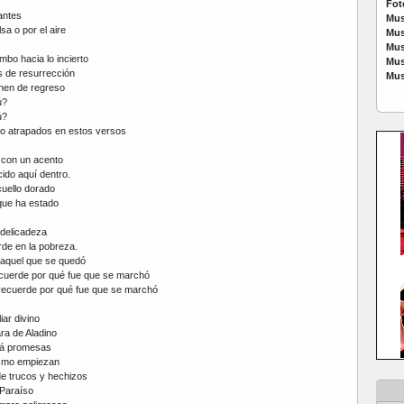
Fot
antes
Mus
sa o por el aire
Mus
Mus
mbo hacia lo incierto
Mus
s de resurrección
Mus
nen de regreso
ú?
ú?
o atrapados en estos versos
 con un acento
ido aquí dentro.
cuello dorado
que ha estado
 delicadeza
rde en la pobreza.
 aquel que se quedó
cuerde por qué fue que se marchó
recuerde por qué fue que se marchó
iar divino
ra de Aladino
irá promesas
smo empiezan
de trucos y hechizos
 Paraíso