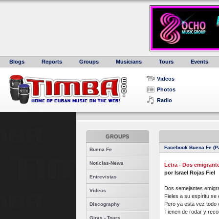
Blogs
Reports
Groups
Musicians
Tours
Events
Videos
Photos
Radio
GROUPS
Facebook Buena Fe (Pa
Buena Fe
Noticias-News
Letra - Dos emigrant
por Israel Rojas Fiel
Entrevistas
Dos semejantes emigr
Videos
Fieles a su espíritu se 
Pero ya esta vez todo 
Discography
Tienen de rodar y reco
Giras - Tours