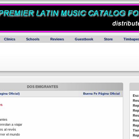
Clinics
Schools
Reviews
Guestbook
Store
Timbaped
DOS EMIGRANTES
gina Oficial)
Buena Fe Página Oficial
Esc
Res
es
Rep
Rep
Res
antes
Res
enrolan a viajar
Rep
es al revés
Tie
rrer el mundo
Rep