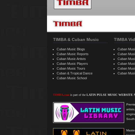
TIMBA & Cuban Music
TIMBA Vid
Cuban Music Blogs
Cuban Musi
Cuban Music Reports
Cuban Musi
Cuban Music Artists
Cuban Musi
Cuban Music Players
Cuban Music
Cuban Music Tours
Cuban Musi
Cuban & Tropical Dance
Cuban Musi
Cuban Music School
TIMBA.com
is part of the
LATIN PULSE MUSIC WEBSITE
Premie
artis
engine
South 
Master