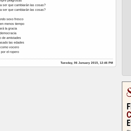
mpre peligrosas
a ser que cambiarán las cosas?
a ser que cambiarán las cosas?
ndo sexo fresco
 en menos tiempo
rá la gracia
 democracia
o de amistades
asado las edades
á como vocero
por el ropero
Tuesday, 06 January 2015, 12:46 PM