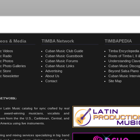
eos & Media
TIMBA Network
TIMBAPEDIA
c Videos
Cuban Music Club Guide
Timba Encyclopedia
c Radio
Cuban Music Guestbook
Roots of Timba I, II &
c Photos
Cuban Music Forums
Understanding Clav
 Photo Galleries
Cuban Music Links
Cuban Music Discog
c Store
Advertising
Beyond Salsa Piano
c Newsletter
About Us
Cuban Music Interv
Contact
Site Map
 NETWORK:
r Latin Music catalog for sync crafted by real
ts, award-winning musicians, vocalists and
ers from the the U.S., Caribbean, Central, and
America using live instruments.
ing and mixing services specializing in big band