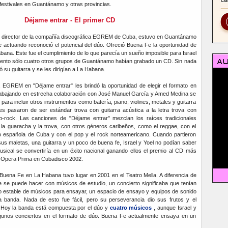
festivales en Guantánamo y otras provincias.
Déjame entrar - El primer CD
er, director de la compañía discográfica EGREM de Cuba, estuvo en Guantánamo
 actuando reconoció el potencial del dúo. Ofreció Buena Fe la oportunidad de
ana. Este fue el cumplimiento de lo que parecía un sueño imposible para Israel
ento sólo cuatro otros grupos de Guantánamo habían grabado un CD. Sin nada
ó su guitarra y se les dirigían a La Habana.
a EGREM en "Déjame entrar" les brindó la oportunidad de elegir el formato en
rabajando en estrecha colaboración con José Manuel García y Amed Medina se
 para incluir otros instrumentos como batería, piano, violines, metales y guitarra
nes pasaron de ser estándar trova con guitarra acústica a la letra trova con
p-rock. Las canciones de "Déjame entrar" mezclan los raíces tradicionales
la guaracha y la trova, con otros géneros caribeños, como el reggae, con el
o española de Cuba y con el pop y el rock norteamericano. Cuando partieron
s maletas, una guitarra y un poco de buena fe, Israel y Yoel no podían saber
sical se convertiría en un éxito nacional ganando ellos el premio al CD más
a Opera Prima en Cubadisco 2002.
 Buena Fe en La Habana tuvo lugar en 2001 en el Teatro Mella. A diferencia de
e se puede hacer con músicos de estudio, un concierto significaba que tenían
o estable de músicos para ensayar, un espacio de ensayo y equipos de sonido
a banda. Nada de esto fue fácil, pero su perseverancia dio sus frutos y el
o. Hoy la banda está compuesta por el dúo y
cuatro músicos
, aunque Israel y
gunos conciertos en el formato de dúo. Buena Fe actualmente ensaya en un