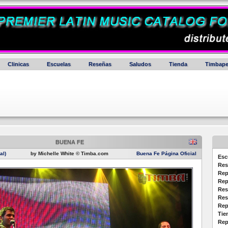
Clinicas
Escuelas
Reseñas
Saludos
Tienda
Timbape
BUENA FE
al)
by Michelle White © Timba.com
Buena Fe Página Oficial
Esc
Res
Rep
Rep
Res
Res
Rep
Tie
Rep