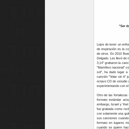
"Ser d
Lejos de tener un enfo
de inspiración es la c
de otros. En 2010 Bue
Delgado. Les llevó de 
3,14" grabaron la canc
"Mamífero nacional" c
sol", ha dado lugar a
canción "Volar sin ti" 
octavo CD de estudio a
experimentando con el
Otro de las fortaleza
formato estándar actua
embargo, Israel y Yoel
fue grabada como rock 
con solamente una guit
sus canciones cuando Ma
formato en lugares m
cuando se quiere hace