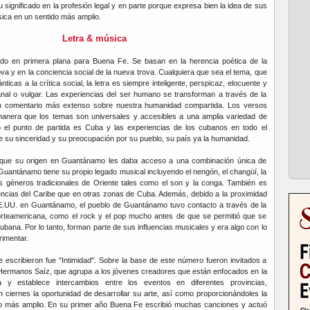
 significado en la profesión legal y en parte porque expresa bien la idea de sus
ica en un sentido más amplio.
Letra & música
ido en primera plana para Buena Fe. Se basan en la herencia poética de la
va y en la conciencia social de la nueva trova. Cualquiera que sea el tema, que
icas a la crítica social, la letra es siempre inteligente, perspicaz, elocuente y
al o vulgar. Las experiencias del ser humano se transforman a través de la
un comentario más extenso sobre nuestra humanidad compartida. Los versos
 manera que los temas son universales y accesibles a una amplia variedad de
el punto de partida es Cuba y las experiencias de los cubanos en todo el
su sinceridad y su preocupación por su pueblo, su país ya la humanidad.
 que su origen en Guantánamo les daba acceso a una combinación única de
 Guantánamo tiene su propio legado musical incluyendo el nengón, el changüí, la
s géneros tradicionales de Oriente tales como el son y la conga. También es
uencias del Caribe que en otras zonas de Cuba. Además, debido a la proximidad
E.UU. en Guantánamo, el pueblo de Guantánamo tuvo contacto a través de la
orteamericana, como el rock y el pop mucho antes de que se permitió que se
ubana. Por lo tanto, forman parte de sus influencias musicales y era algo con lo
rimentar.
 escribieron fue "Intimidad". Sobre la base de este número fueron invitados a
 Hermanos Saíz, que agrupa a los jóvenes creadores que están enfocados en la
ca y establece intercambios entre los eventos en diferentes provincias,
 ciernes la oportunidad de desarrollar su arte, así como proporcionándoles la
co más amplio. En su primer año Buena Fe escribió muchas canciones y actuó