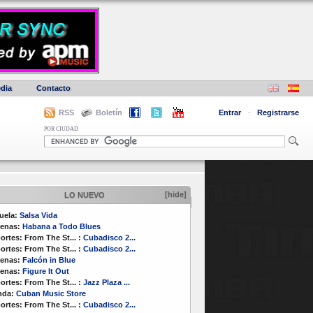
dia
Contacto
RSS
Boletín
Entrar
·
Registrarse
POR CIUDAD
[hide]
LO NUEVO
uela:
Salsa Vida
enas:
Habana a Todo Blues
ortes:
From The St...
:
Cubadisco 2...
ortes:
From The St...
:
Cubadisco 2...
enas:
Falcón in Blue
enas:
Figure It Out
ortes:
From The St...
:
Jazz Plaza ...
nda:
Cuban Music Store
ortes:
From The St...
:
Cubadisco 2...