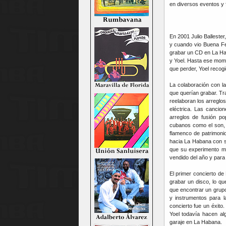
en diversos eventos y 
En 2001 Julio Ballest
y cuando vio Buena Fe
grabar un CD en La Hab
y Yoel. Hasta ese mom
que perder, Yoel recogi
La colaboración con l
que querían grabar. T
reelaboran los arreglos
eléctrica. Las cancio
arreglos de fusión po
cubanos como el son, 
flamenco de patrimoni
hacia La Habana con su
que su experimento mu
vendido del año y par
El primer concierto de
grabar un disco, lo qu
que encontrar un grup
y instrumentos para l
concierto fue un éxit
Yoel todavía hacen al
garaje en La Habana.