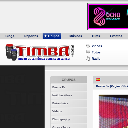
Blogs
Reportes
Grupos
Músicos
Giras
Eventos
Videos
Fotos
Radio
GRUPOS
Buena Fe (Pagina Ofici
Buena Fe
Noticias-News
Entrevistas
Videos
Discography
Giras - Tours