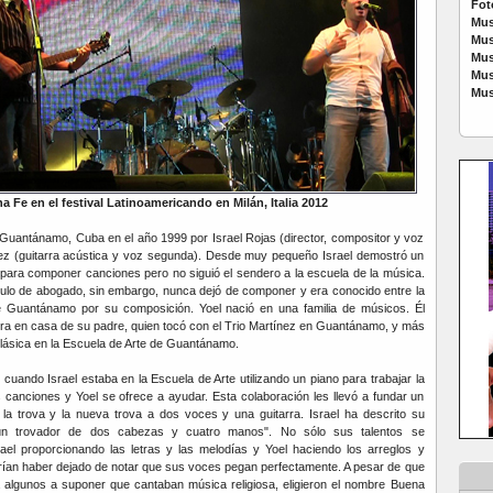
Fot
Mus
Mus
Mus
Mus
Mus
a Fe en el festival Latinoamericando en Milán, Italia 2012
Guantánamo, Cuba en el año 1999 por Israel Rojas (director, compositor y voz
nez (guitarra acústica y voz segunda). Desde muy pequeño Israel demostró un
y para componer canciones pero no siguió el sendero a la escuela de la música.
título de abogado, sin embargo, nunca dejó de componer y era conocido entre la
e Guantánamo por su composición. Yoel nació en una familia de músicos. Él
rra en casa de su padre, quien tocó con el Trio Martínez en Guantánamo, y más
 clásica en la Escuela de Arte de Guantánamo.
cuando Israel estaba en la Escuela de Arte utilizando un piano para trabajar la
canciones y Yoel se ofrece a ayudar. Esta colaboración les llevó a fundar un
 la trova y la nueva trova a dos voces y una guitarra. Israel ha descrito su
un trovador de dos cabezas y cuatro manos". No sólo sus talentos se
el proporcionando las letras y las melodías y Yoel haciendo los arreglos y
rían haber dejado de notar que sus voces pegan perfectamente. A pesar de que
a algunos a suponer que cantaban música religiosa, eligieron el nombre Buena