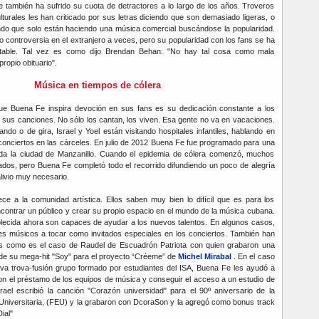
 también ha sufrido su cuota de detractores a lo largo de los años. Troveros
ulturales les han criticado por sus letras diciendo que son demasiado ligeras, o
endo que solo están haciendo una música comercial buscándose la popularidad.
 controversia en el extranjero a veces, pero su popularidad con los fans se ha
table. Tal vez es como dijo Brendan Behan: "No hay tal cosa como mala
ropio obituario".
Música en tiempos de cólera
e Buena Fe inspira devoción en sus fans es su dedicación constante a los
sus canciones. No sólo los cantan, los viven. Esa gente no va en vacaciones.
do o de gira, Israel y Yoel están visitando hospitales infantiles, hablando en
conciertos en las cárceles. En julio de 2012 Buena Fe fue programado para una
luida la ciudad de Manzanillo. Cuando el epidemia de cólera comenzó, muchos
dos, pero Buena Fe completó todo el recorrido difundiendo un poco de alegría
livio muy necesario.
ce a la comunidad artística. Ellos saben muy bien lo difícil que es para los
ontrar un público y crear su propio espacio en el mundo de la música cubana.
blecida ahora son capaces de ayudar a los nuevos talentos. En algunos casos,
nes músicos a tocar como invitados especiales en los conciertos. También han
as como es el caso de Raudel de Escuadrón Patriota con quien grabaron una
 de su mega-hit "Soy" para el proyecto “Créeme” de
Michel Mirabal
. En el caso
a trova-fusión grupo formado por estudiantes del ISA, Buena Fe les ayudó a
n el préstamo de los equipos de música y conseguir el acceso a un estudio de
rael escribió la canción "Corazón universidad" para el 90º aniversario de la
 Universitaria, (FEU) y la grabaron con DcoraSon y la agregó como bonus track
ial"