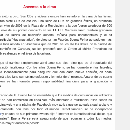
Ascenso a la cima
 éxito a otro. Sus CDs y videos siempre han estado en la cima de las listas.
ron siete CDs de estudio, una serie de CDs de grandes éxitos, un premiado
n vivo de 2008 en la Plaza de la Revolución, a la que fueron alrededor de 300
vivo de su primer concierto en los EE.UU. Mientras tanto también grabaron
ar de series de televisión cubana, música para documentales y el hit
a película "Havanastation", de director Ian Padrón. Buena Fe ha actuado en más
an bien amado en Venezuela que en 2011 se les dio las llaves de la ciudad de
también en Caracas, se les presentó con la Orden al Mérito Francisco de
resalientes en el área de la cultura.
que el camino simplemente abrió ante sus pies, sino que es el resultado del
ificación inteligente. Con los años Buena Fe no se han dormido en los laureles,
ado incansablemente para asegurar que con cada nueva canción, en cada
rá a los fans su máximo esfuerzo y lo mejor de sí mismos. A partir de su cuarto
ién se han tomado plena responsabilidad financiera para la grabación y
s.
eración de IT, Buena Fe ha entendido que los medios de comunicación utilizados
oy se han convertido en cada vez más orientado a multimedia. Ellos tienen su
ágina web y una página de Facebook muy activa que se actualiza casi a diario y
rectamente con fans por todo el mundo. Israel también se ha incorporado
r
y en uno de sus primeros tweets dijo: " Internet es la multinacional, de los que
onales". Buena Fe se está asegurando de que recurran a todos los medios
 a la mayor audiencia posible.