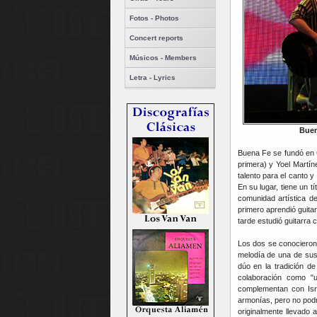
Fotos - Photos
Concert reports
Músicos - Members
Letra - Lyrics
Buen
Buena Fe se fundó en 
primera) y Yoel Martí
talento para el canto 
En su lugar, tiene un 
comunidad artística d
primero aprendió guita
tarde estudió guitarra
Los dos se conocieron 
melodía de una de sus 
dúo en la tradición de
colaboración como "
complementan con Isra
armonías, pero no pod
originalmente llevado 