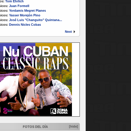
os:
Tom Ehrlich
icos:
Juan Formell
icos:
Yordamis Megret Planes
icos:
Yasser Morejón Pino
icos:
José Luis "Changuito" Quintana...
icos:
Dennis Nicles Cobas
Next
[hide]
FOTOS DEL DÍA