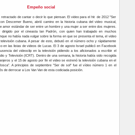
Empeño social
etractado de cantar o decir lo que piensan. El video para el hit de 2012 "Ser
o con Descemer Bueno, abrió camino en la historia cubana del video musical,
de amor estándar de ser entre un hombre y una mujer a ser entre dos mujeres.
y dirigido por el cineasta Ian Padrón, con quien han trabajado en muchos
nque no había nada vulgar sobre la forma en que se presenta el tema, el video
 televisión cubana. A pesar de esto, debutó en el número ocho y rápidamente
o en las listas de videos de Lucas. El 3 de agosto Israel publicó en Facebook
usencia del videoclip en la televisión pidiendo a los aficionados a escribir el
dio y Televisión (ICRT). Dentro de una semana, la historia había sido recogida
anjeros y el 15 de agosto por fin el video se estrenó la televisión cubana en el
sca”. A principios de septiembre "Ser de sol" fue el vídeo número 1 en el
s de derrocar a Los Van Van de esta codiciada posición.