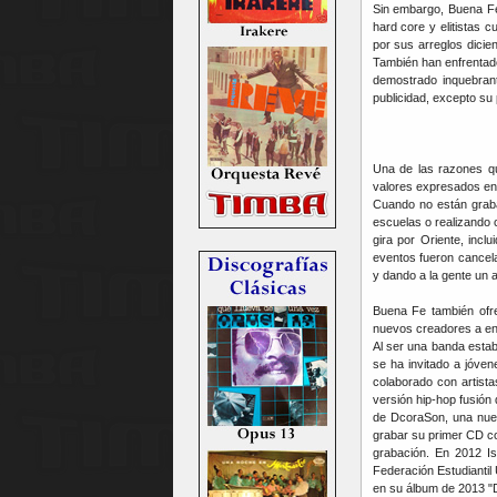
Sin embargo, Buena Fe
hard core y elitistas c
por sus arreglos dici
También han enfrentado
demostrado inquebran
publicidad, excepto su p
Una de las razones qu
valores expresados en 
Cuando no están graban
escuelas o realizando 
gira por Oriente, inc
eventos fueron cancela
y dando a la gente un a
Buena Fe también ofre
nuevos creadores a enc
Al ser una banda esta
se ha invitado a jóve
colaborado con artist
versión hip-hop fusión
de DcoraSon, una nuev
grabar su primer CD co
grabación. En 2012 Is
Federación Estudiantil
en su álbum de 2013 "D