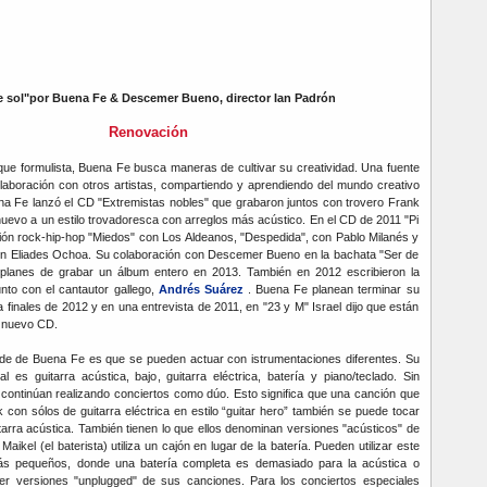
e sol"por Buena Fe & Descemer Bueno, director Ian Padrón
Renovación
que formulista, Buena Fe busca maneras de cultivar su creatividad. Una fuente
olaboración con otros artistas, compartiendo y aprendiendo del mundo creativo
na Fe lanzó el CD "Extremistas nobles" que grabaron juntos con trovero Frank
nuevo a un estilo trovadoresca con arreglos más acústico. En el CD de 2011 "Pi
ión rock-hip-hop "Miedos" con Los Aldeanos, "Despedida", con Pablo Milanés y
on Eliades Ochoa. Su colaboración con Descemer Bueno en la bachata "Ser de
 planes de grabar un álbum entero en 2013. También en 2012 escribieron la
junto con el cantautor gallego,
Andrés Suárez
. Buena Fe planean terminar su
 finales de 2012 y en una entrevista de 2011, en "23 y M" Israel dijo que están
 nuevo CD.
s de de Buena Fe es que se pueden actuar con istrumentaciones diferentes. Su
l es guitarra acústica, bajo, guitarra eléctrica, batería y piano/teclado. Sin
 continúan realizando conciertos como dúo. Esto significa que una canción que
con sólos de guitarra eléctrica en estilo “guitar hero” también se puede tocar
arra acústica. También tienen lo que ellos denominan versiones "acústicos" de
ikel (el baterista) utiliza un cajón en lugar de la batería. Pueden utilizar este
ás pequeños, donde una batería completa es demasiado para la acústica o
r versiones "unplugged" de sus canciones. Para los conciertos especiales