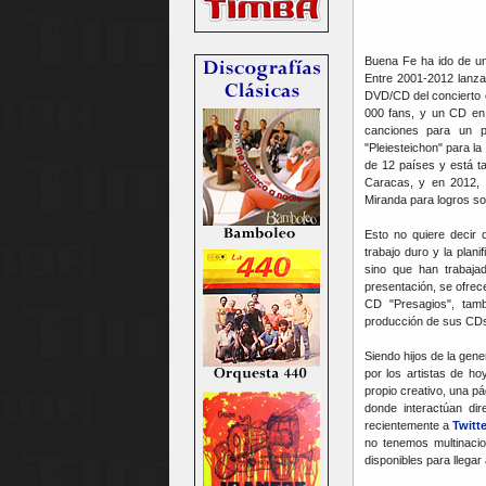
Buena Fe ha ido de un
Entre 2001-2012 lanza
DVD/CD del concierto e
000 fans, y un CD en 
canciones para un p
"Pleiesteichon" para l
de 12 países y está t
Caracas, y en 2012, 
Miranda para logros sob
Esto no quiere decir 
trabajo duro y la plan
sino que han trabaj
presentación, se ofrece
CD "Presagios", tamb
producción de sus CD
Siendo hijos de la gen
por los artistas de h
propio creativo, una p
donde interactúan di
recientemente a
Twitte
no tenemos multinaci
disponibles para llegar