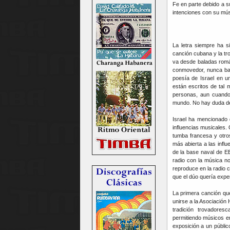
Fe en parte debido a su
intenciones con su mús
La letra siempre ha s
canción cubana y la tro
va desde baladas románt
conmovedor, nunca ban
poesía de Israel en 
están escritos de tal
personas, aun cuando 
mundo. No hay duda de 
Israel ha mencionado
influencias musicales.
tumba francesa y otro
más abierta a las infl
de la base naval de E
radio con la música n
reproduce en la radio c
que el dúo quería expe
La primera canción que
unirse a la Asociación
tradición trovadores
permitiendo músicos en
exposición a un públi