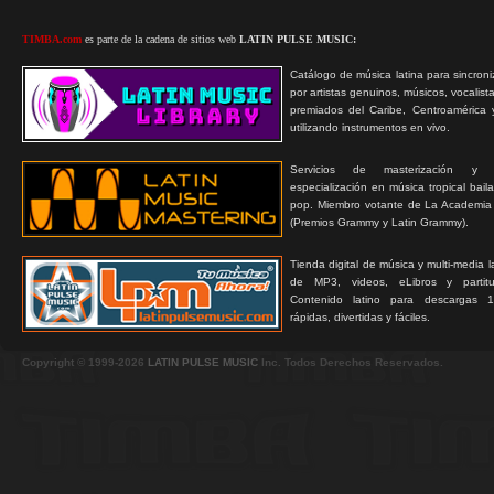
TIMBA.com
es parte de la cadena de sitios web
LATIN PULSE MUSIC:
Catálogo de música latina para sincroni
por artistas genuinos, músicos, vocalist
premiados del Caribe, Centroamérica 
utilizando instrumentos en vivo.
Servicios de masterización y
especialización en música tropical bail
pop. Miembro votante de La Academia
(Premios Grammy y Latin Grammy).
Tienda digital de música y multi-media 
de MP3, videos, eLibros y partitur
Contenido latino para descargas 1
rápidas, divertidas y fáciles.
Copyright © 1999-2026
LATIN PULSE MUSIC
Inc. Todos Derechos Reservados.