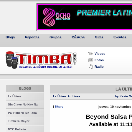
Blogs
Reportes
Grupos
Músicos
Giras
Eventos
Videos
Fotos
Radio
BLOGS
LA ÚLT
La Última
La Última Archives
by Kevin M
Sin Clave No Hay Na
|
Share
jueves, 10 noviembre
Pa' Ponerte En Talla
Beyond Salsa P
Timbera Mayor
Available at 11:1
NYC Bulletin