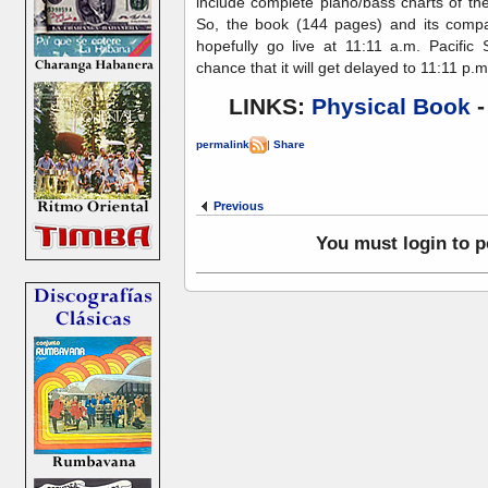
include complete piano/bass charts of th
So, the book (144 pages) and its compan
hopefully go live at 11:11 a.m. Pacific
chance that it will get delayed to 11:11 p.m
LINKS:
Physical Book
permalink
|
Share
Previous
You must login to 