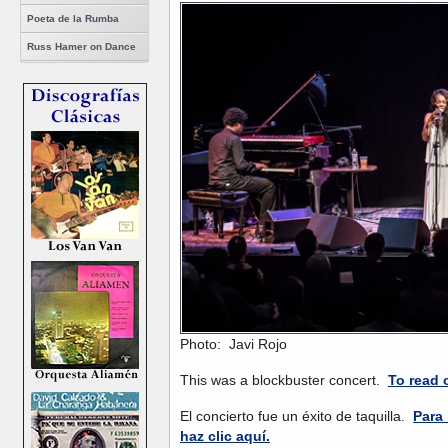
Poeta de la Rumba
Russ Hamer on Dance
Photo: Javi Rojo
This was a blockbuster concert.
To read o
El concierto fue un éxito de taquilla.
Para 
haz clic aquí.