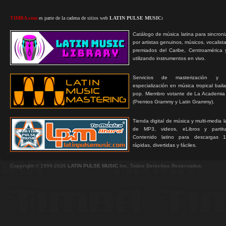
TIMBA.com
es parte de la cadena de sitios web
LATIN PULSE MUSIC:
Catálogo de música latina para sincroni
por artistas genuinos, músicos, vocalist
premiados del Caribe, Centroamérica 
utilizando instrumentos en vivo.
Servicios de masterización y
especialización en música tropical bail
pop. Miembro votante de La Academia
(Premios Grammy y Latin Grammy).
Tienda digital de música y multi-media 
de MP3, videos, eLibros y partitur
Contenido latino para descargas 1
rápidas, divertidas y fáciles.
Copyright © 1999-2026
LATIN PULSE MUSIC
Inc. Todos Derechos Reservados.