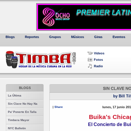
Blogs
Reportes
Grupos
Músicos
Giras
Eventos
Videos
Fotos
Radio
BLOGS
SIN CLAVE N
La Última
by Bill Ti
Sin Clave No Hay Na
|
Share
lunes, 17 junio 20
Pa' Ponerte En Talla
Buika's Chica
Timbera Mayor
El Concierto de Bu
NYC Bulletin