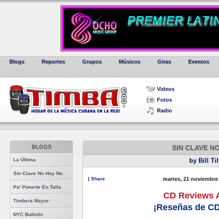
Blogs
Reportes
Grupos
Músicos
Giras
Eventos
Videos
Fotos
Radio
BLOGS
SIN CLAVE N
La Última
by Bill Ti
Sin Clave No Hay Na
|
Share
martes, 21 noviembre
Pa' Ponerte En Talla
CD Reviews 
Timbera Mayor
¡Reseñas de C
NYC Bulletin