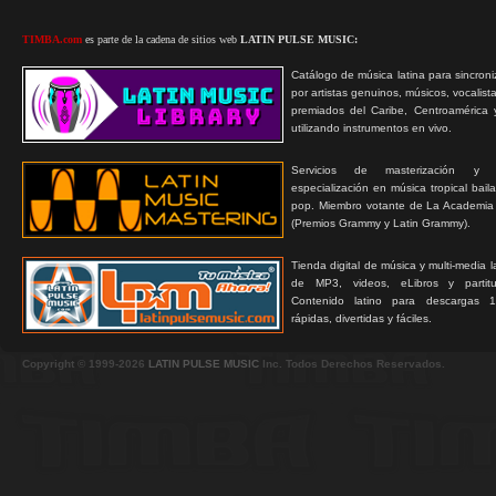
TIMBA.com
es parte de la cadena de sitios web
LATIN PULSE MUSIC:
Catálogo de música latina para sincroni
por artistas genuinos, músicos, vocalist
premiados del Caribe, Centroamérica 
utilizando instrumentos en vivo.
Servicios de masterización y
especialización en música tropical bail
pop. Miembro votante de La Academia
(Premios Grammy y Latin Grammy).
Tienda digital de música y multi-media 
de MP3, videos, eLibros y partitur
Contenido latino para descargas 1
rápidas, divertidas y fáciles.
Copyright © 1999-2026
LATIN PULSE MUSIC
Inc. Todos Derechos Reservados.