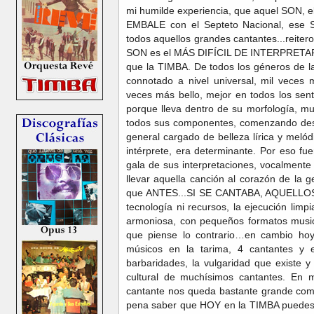
mi humilde experiencia, que aquel SON, e
EMBALE con el Septeto Nacional, es
todos aquellos grandes cantantes...reiter
SON es el MÁS DIFÍCIL DE INTERPRETAR,
que la TIMBA. De todos los géneros de l
connotado a nivel universal, mil veces m
veces más bello, mejor en todos los sent
porque lleva dentro de su morfología, mu
todos sus componentes, comenzando desde
general cargado de belleza lírica y melód
intérprete, era determinante. Por eso fu
gala de sus interpretaciones, vocalment
llevar aquella canción al corazón de la g
que ANTES...SI SE CANTABA, AQUELLO
tecnología ni recursos, la ejecución limp
armoniosa, con pequeños formatos music
que piense lo contrario…en cambio ho
músicos en la tarima, 4 cantantes y e
barbaridades, la vulgaridad que existe y
cultural de muchísimos cantantes. En mi
cantante nos queda bastante grande com
pena saber que HOY en la TIMBA puedes t