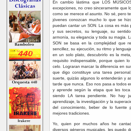
En cambio lástima que LOS MÚSICO
excepciones, no creo sinceramente que l
como se merece el asunto. No sé, pero t
jóvenes conozcan mucho lo que se hizo
puedan cantar un SON. La cosa es más p
y sus secretos, su lenguaje, su sentido
armonía, su elegancia y toda su magia. La
SON se basa en la complejidad que re
sencillez, su ejecución, su ritmo y lengu
en un solo plato, descubrirlo es la meta
requisito indispensable, porque quien 
celo. Lograran marcar la diferencia en su
que digo constituye una tarea persona
suerte, quizás algunos lo entenderán y a
tarde que nunca. Eso nos pasa a todos en
y aprende según la etapa que les toca 
siendo LA tarea pendiente. No hay jus
aprendizaje, la investigación y la supera
del conocimiento, beber de lo fuente 
mejores tradiciones.
Yo, quien por muchos años he canta
diversos géneros musicales, les puedo d