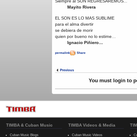
Siempre al SON REGRESAREMOS...
Mayito Rivera
EL SON ES LO MAS SUBLIME
para el alma divertir
se debiera de morir
quien por bueno no lo estime…
Ignacio Piñiero…
permalink
|
Share
Previous
You must login to 
TIMBA & Cuban Music
TIMBA Videos & Media
TI
Cuban Music Blogs
Cuban Music Videos
C