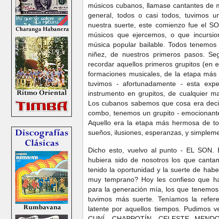
músicos cubanos, llamase cantantes de m
general, todos o casi todos, tuvimos u
nuestra suerte, este comienzo fue el SO
músicos que ejercemos, o que incursio
música popular bailable. Todos tenemos 
niñez, de nuestros primeros pasos. S
recordar aquellos primeros grupitos (en 
formaciones musicales, de la etapa más 
tuvimos - afortunadamente - esta expe
instrumento en grupitos, de cualquier 
Los cubanos sabemos que cosa era dec
combo, tenemos un grupito - emocionante
Aquello era la etapa más hermosa de t
sueños, ilusiones, esperanzas, y simpleme
Dicho esto, vuelvo al punto - EL SON.
hubiera sido de nosotros los que canta
tenido la oportunidad y la suerte de ha
muy temprano? Hoy les confieso que ha
para la generación mía, los que tenem
tuvimos más suerte. Teníamos la refer
latente por aquellos tiempos. Pudimos
CUNÍ, CHAPPOTÍN, CELESTE MENDO