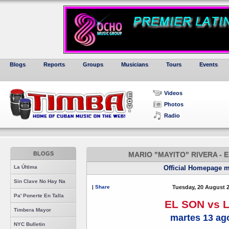
Blogs
Reports
Groups
Musicians
Tours
Events
Videos
Photos
Radio
BLOGS
MARIO "MAYITO" RIVERA - 
La Última
Official Homepage m
Sin Clave No Hay Na
|
Share
Tuesday, 20 August 
Pa' Ponerte En Talla
EL SON vs 
Timbera Mayor
martes 13 ag
NYC Bulletin