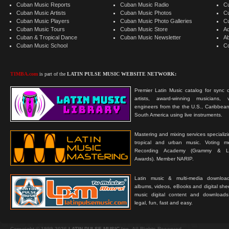
Cuban Music Reports
Cuban Music Radio
C
Cuban Music Artists
Cuban Music Photos
C
Cuban Music Players
Cuban Music Photo Galleries
C
Cuban Music Tours
Cuban Music Store
Ad
Cuban & Tropical Dance
Cuban Music Newsletter
A
Cuban Music School
C
TIMBA.com
is part of the
LATIN PULSE MUSIC WEBSITE NETWORK:
Premier Latin Music catalog for sync c
artists, award-winning musicians, 
engineers from the the U.S., Caribbean
South America using live instruments.
Mastering and mixing services specializ
tropical and urban music. Voting 
Recording Academy (Grammy & L
Awards). Member NARIP.
Latin music & multi-media downloa
albums, videos, eBooks and digital shee
music digital content and downloa
legal, fun, fast and easy.
Copyright © 1999-2026
LATIN PULSE MUSIC
Inc. All Rights Reserved.