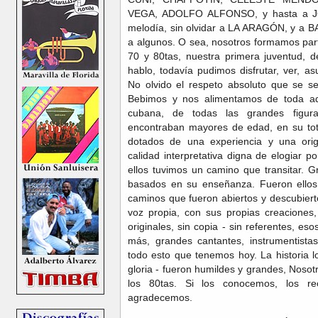
VEGA, ADOLFO ALFONSO, y hasta a J
melodía, sin olvidar a LA ARAGÓN, y a 
a algunos. O sea, nosotros formamos par
70 y 80tas, nuestra primera juventud, 
hablo, todavía pudimos disfrutar, ver, a
No olvido el respeto absoluto que se se
Bebimos y nos alimentamos de toda aq
cubana, de todas las grandes figu
encontraban mayores de edad, en su tot
dotados de una experiencia y una orig
calidad interpretativa digna de elogiar po
ellos tuvimos un camino que transitar. G
basados en su enseñanza. Fueron ellos
caminos que fueron abiertos y descubier
voz propia, con sus propias creaciones
originales, sin copia - sin referentes, 
más, grandes cantantes, instrumentista
todo esto que tenemos hoy. La historia 
gloria - fueron humildes y grandes, Noso
los 80tas. Si los conocemos, los r
agradecemos.