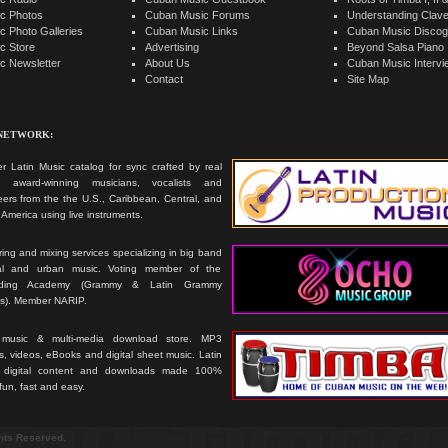
c Photos
Cuban Music Forums
Understanding Clav
 Photo Galleries
Cuban Music Links
Cuban Music Discog
c Store
Advertising
Beyond Salsa Piano
c Newsletter
About Us
Cuban Music Interv
Contact
Site Map
 NETWORK:
r Latin Music catalog for sync crafted by real
ts, award-winning musicians, vocalists and
ers from the the U.S., Caribbean, Central, and
America using live instruments.
ing and mixing services specializing in big band
cal and urban music. Voting member of the
rding Academy (Grammy & Latin Grammy
s). Member NARIP.
 music & multi-media download store. MP3
, videos, eBooks and digital sheet music. Latin
 digital content and downloads made 100%
 fun, fast and easy.
ghts Reserved.