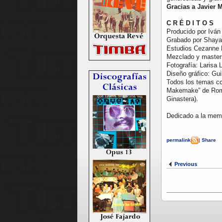
Gracias a Javier
C R É D I T O S
Producido por Iván
Grabado por Shayan
Estudios Cezanne 
Mezclado y master
Fotografía: Larisa
Diseño gráfico: Gui
Todos los temas co
Makemake” de Román
Ginastera).
Dedicado a la memo
permalink
|
Share
Previous