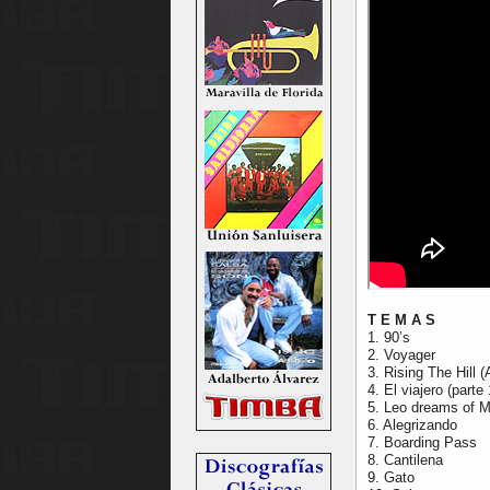
T E M A S
1. 90’s
2. Voyager
3. Rising The Hill 
4. El viajero (parte 
5. Leo dreams of
6. Alegrizando
7. Boarding Pass
8. Cantilena
9. Gato