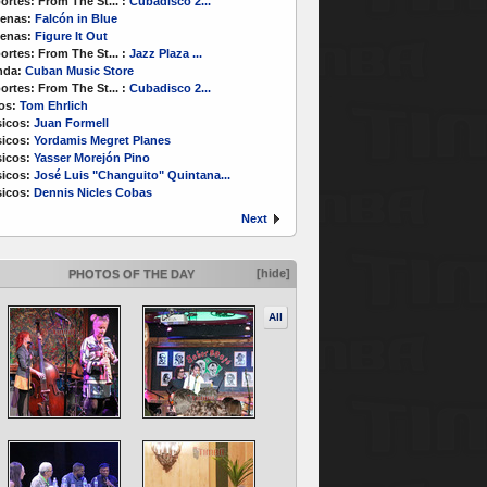
ortes:
From The St...
:
Cubadisco 2...
enas:
Falcón in Blue
enas:
Figure It Out
ortes:
From The St...
:
Jazz Plaza ...
nda:
Cuban Music Store
ortes:
From The St...
:
Cubadisco 2...
os:
Tom Ehrlich
icos:
Juan Formell
icos:
Yordamis Megret Planes
icos:
Yasser Morejón Pino
icos:
José Luis "Changuito" Quintana...
icos:
Dennis Nicles Cobas
Next
[hide]
PHOTOS OF THE DAY
All