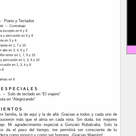
- Piano y Teclados
rde -- Contrabajo
a excepto en 6 y 8
a y percusión en 6 y 8
ta en 3 y 4
peta en 1, 7 y 10
alto en 3, 4, 5 y 7
ón tenor en 1, 7, 9 y 10
 percusión en 1, 3, 4 y 10
cusión en 1, 3, 4 y 9
n 8
almas en 6
 E S P E C I A L E S
-- Solo de teclado en “El viajero”
uta en “Alegrizando”
 I E N T O S
 familia, la de aquí y la de allá.
Gracias a todos y cada uno de
pusieron más que el alma en cada nota. Sin duda, los mejores
je. Mi agradecimiento especial a Gonzalo Rubalcaba. Solo la
os da el paso del tiempo, me permitirá ser consciente de tu
ndeza como músico y como ser humano. ¡Gracias Maestro!