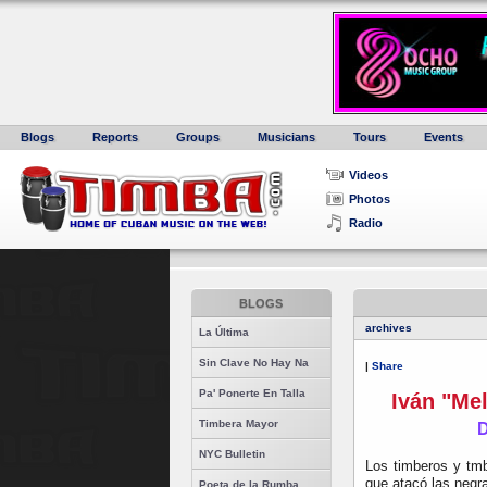
Blogs
Reports
Groups
Musicians
Tours
Events
Videos
Photos
Radio
BLOGS
archives
La Última
Sin Clave No Hay Na
|
Share
Pa' Ponerte En Talla
Iván "Me
Timbera Mayor
D
NYC Bulletin
Los timberos y tmb
que atacó las negr
Poeta de la Rumba