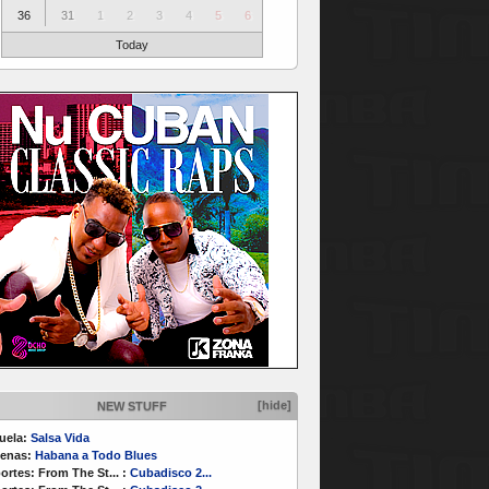
36
31
1
2
3
4
5
6
Today
[hide]
NEW STUFF
uela:
Salsa Vida
enas:
Habana a Todo Blues
ortes:
From The St...
:
Cubadisco 2...