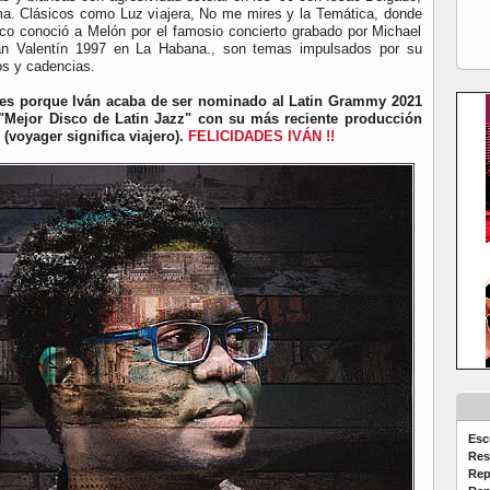
ima. Clásicos como Luz viajera, No me mires y la Temática, donde
co conoció a Melón por el famosio concierto grabado por Michael
an Valentín 1997 en La Habana., son temas impulsados por su
s y cadencias.
es
porque Iván acaba de ser nominado al Latin Grammy 2021
 "Mejor Disco de Latin Jazz" con su más reciente producción
 (voyager significa viajero).
FELICIDADES IVÁN !!
Esc
Res
Rep