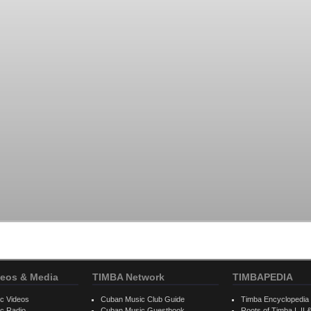
eos & Media
TIMBA Network
TIMBAPEDIA
c Videos
Cuban Music Club Guide
Timba Encyclopedia
c Radio
Cuban Music Guestbook
Roots of Timba I, II &