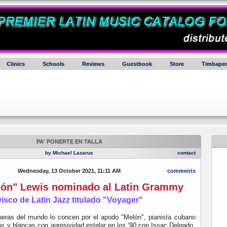
Clinics
Schools
Reviews
Guestbook
Store
Timbaped
PA' PONERTE EN TALLA
by Michael Lazarus
contact
Wednesday, 13 October 2021, 11:11 AM
comments
lón" Lewis nominado al Latin Grammy
isco de Latin Jazz titulado "Voyager"
eras del mundo lo concen por el apodo "Melón", pianista cubano
as y blancas con agresividad estelar en los '90 con Issac Delgado,