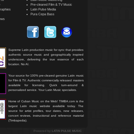
e
Pre-cleared Film & TV Music
raphies
Latin Pulse Media
Pura Cepa Bass
iews
Supreme Latin production music for sync that provides
authentic source music and geographically inspired
underscore, delivering the true essence of each
location. No AI.
Your source for 100% pre-cleared genuine Latin music
for Film & TV. Authentic commercially released masters
available for licensing. Quick turn-around &
personalized service. Your Latin Music specialists.
Home of Cuban Music on the Web! TIMBA.com is the
largest Latin music website available today. The
source for artist profiles, tour dates, new releases,
concert reviews, instructional and reference material
(Timbapedia).
Powered by
LATIN PULSE MUSIC