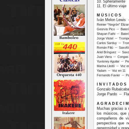
10. Spheramente
11. El último viaje
M Ú S I C O S
Iván Melon Lewis -
Reinier “Negrón” Eliza
Georvis Pico -- Baterí
Shayan Fathi -- Baterí
Jorge Vistel -- Trompe
Carlos Sarduy -- Trom
Román Filiú -- Saxofón 
Ariel Brínguez -- Saxof
Juan Viera -- Congas y
Yuvisney Aguilar -- Per
Marina Lledó -- Voz e
Yadam -- Voz en 11
Fernando Favier -- P
I N V I T A D O S
Gonzalo Rubalcaba 
Jorge Pardo -- Fla
A G R A D E C I M
Muchas gracias a mi
los músicos, que 
compañeros de via
perspectiva que n
generosidad y gra