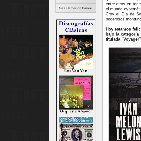
entre otros en tar
Russ Hamer on Dance
el mundo cybernéti
Croy el Día de S
poderosos montuno
Hoy
estamos felic
bajo la categoría
titulada "Voyager"