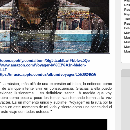
Rep
Res
Res
Rep
Tie
Rep
Fot
Mus
Mus
Mus
Mus
Mus
//open.spotify.com/album/5Ig5ttcukfLwIFbbfwc5Qe
://www.amazon.com/Voyager-Iv%C3%A1n-Melon-
8LLT
ttps://music.apple.com/us/album/voyager/1563924656
"La música, más allá de una expresión artística, la entiendo como
 de ahí que intente vivir en consecuencia. Gracias a ella puedo
lexionar, ilusionarme… en definitiva: sentir. A medida que voy
cubro como poco a poco los temas van tomando forma a la vez
rácter. Es un momento único y sublime. “Voyager” es la ruta por la
sica en este momento de mi vida y siento como una necesidad el
 este viaje con todos ustedes."