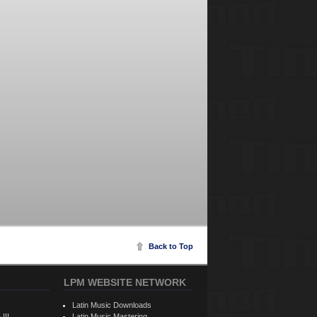
Back to Top
LPM WEBSITE NETWORK
Latin Music Downloads
 III
Latin Music Mastering