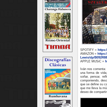
SPOTIFY =
https:
AMAZON =
https
Lewis/dp/B092R8
APPLE MUSiC =
h
Iván nos comenta: 
una forma de vida;
soñar, pensar, ref
componiendo, des
que se define su ca
que me lleva la mú
deseo de compartir