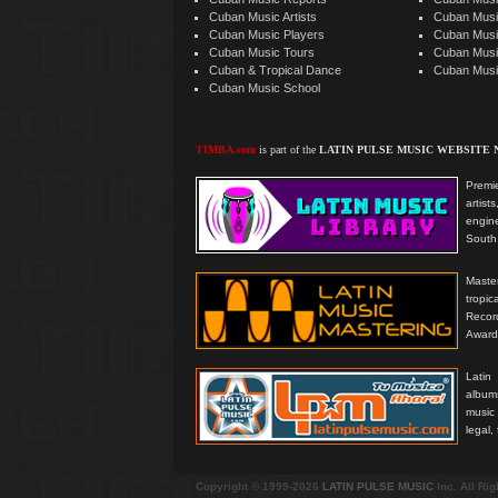
Cuban Music Artists
Cuban Musi
Cuban Music Players
Cuban Music
Cuban Music Tours
Cuban Musi
Cuban & Tropical Dance
Cuban Musi
Cuban Music School
TIMBA.com
is part of the
LATIN PULSE MUSIC WEBSITE
Premie
artis
engine
South 
Master
tropi
Reco
Award
Latin
albums
music
legal,
Copyright © 1999-2026
LATIN PULSE MUSIC
Inc. All Ri